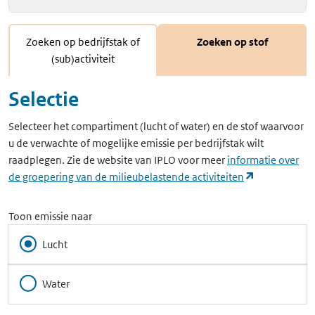
Zoeken op bedrijfstak of
Zoeken op stof
(sub)activiteit
Selectie
Selecteer het compartiment (lucht of water) en de stof waarvoor
u de verwachte of mogelijke emissie per bedrijfstak wilt
raadplegen. Zie de website van IPLO voor meer
informatie over
(opent in ee
de groepering van de milieubelastende activiteiten
Toon emissie naar
Lucht
Water