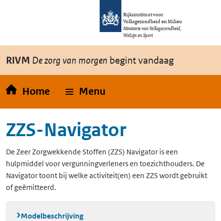
Overslaan en naar de inhoud gaan
Direct naar de hoofdnavigatie
Rijksinstituut voor
Volksgezondheid en Milieu
Ministerie van Volksgezondheid,
Welzijn en Sport
RIVM
De zorg van morgen
begint vandaag
Home
Menu
ZZS-Navigator
De Zeer Zorgwekkende Stoffen (ZZS) Navigator is een
hulpmiddel voor vergunningverleners en toezichthouders. De
Navigator toont bij welke activiteit(en) een ZZS wordt gebruikt
of geëmitteerd.
Modelbeschrijving