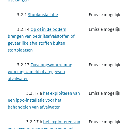
3.2.1
Stookinstallatie
Emissie mogelijk
3.2.14
Op of in de bodem
Emissie mogelijk
brengen van bedrijfsafvalstoffen of
gevaarlijke afvalstoffen buiten
stortplaatsen
3.2.17
Zuiveringsvoorziening
Emissie mogelijk
voor ingezameld of afgegeven
afvalwater
3.2.17 a
het exploiteren van
Emissie mogelijk
een ippc-installatie voor het
behandelen van afvalwater
3.2.17 b
het exploiteren van
Emissie mogelijk
een zuiveringsvoorziening voor het