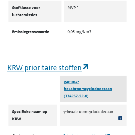
Stofklassen voor luchtemissies
Stofklasse voor
MVP 1
luchtemissies
Emissiegrenswaarde
0,05 mg/Nm3
(opent in een
KRW prioritaire stoffen
gamma-
hexabroomcyclododecaan
(134237-52-8)
KRW prioritaire stoffen
Specifieke naam op
γ-hexabroomcyclododecaan
KRW