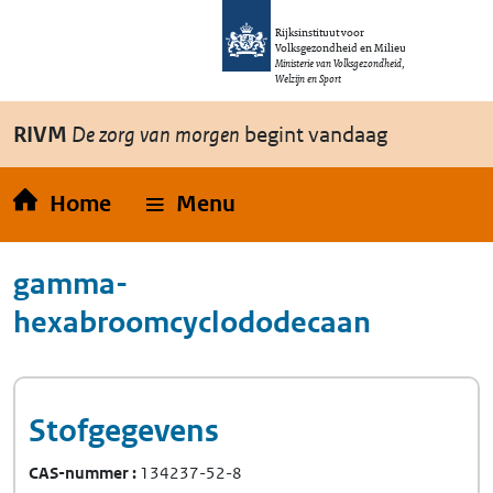
Overslaan en naar de inhoud gaan
Direct naar de hoofdnavigatie
Rijksinstituut voor
Volksgezondheid en Milieu
Ministerie van Volksgezondheid,
Welzijn en Sport
RIVM
De zorg van morgen
begint vandaag
Home
Menu
gamma-
hexabroomcyclododecaan
Stofgegevens
CAS-nummer
134237-52-8