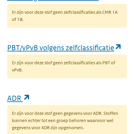
Er zijn voor deze stof geen zelfclassificaties als CMR 1A
of 1B.
(op
PBT/vPvB volgens zelfclassificatie
Er zijn voor deze stof geen zelfclassificaties als PBT of
vPvB.
(opent in een nieuw tabblad)
ADR
Er zijn voor deze stof geen gegevens voor ADR. Stoffen
kunnen echter tot een groep behoren waarvoor wel
gegevens voor ADR zijn opgenomen.