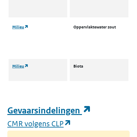
w
(
(opent in een nieuw tabblad)
Milieu
Oppervlaktewater zout
A
o
w
(
(opent in een nieuw tabblad)
Milieu
Biota
L
B
(opent in e
Gevaarsindelingen
(opent in een nieuw
CMR volgens CLP