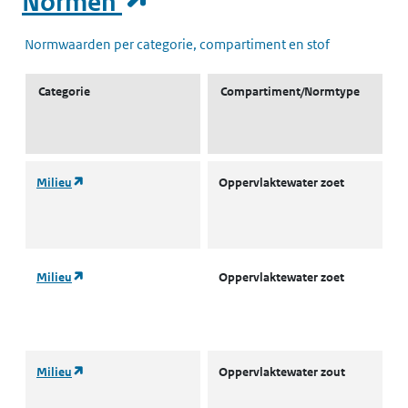
(opent in een nieuw t
Normen
Normwaarden per categorie, compartiment en stof
Categorie
Compartiment/Normtype
(opent in een nieuw tabblad)
Milieu
Oppervlaktewater zoet
L
w
(
(opent in een nieuw tabblad)
Milieu
Oppervlaktewater zoet
L
w
(
(opent in een nieuw tabblad)
Milieu
Oppervlaktewater zout
A
o