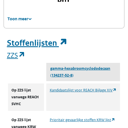
Toon meer
(opent in een ni
Stoffenlijsten
(opent in een nieuw tabblad)
ZZS
gamma-hexabroomcyclododecaan
(134237-52-8)
ZZS
(opent 
Op ZZS lijst
Kandidaatslijst voor REACH Bijlage XIV
vanwege REACH
SVHC
(opent 
Op ZZS lijst
Prioritair gevaarlijke stoffen KRW lijst
vanwege KRW