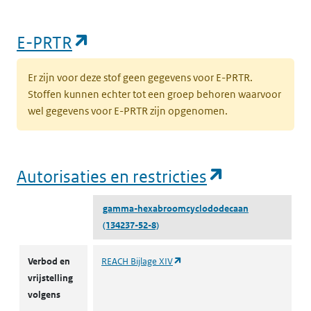
(opent in een nieuw tabblad)
E-PRTR
Er zijn voor deze stof geen gegevens voor E-PRTR.
Stoffen kunnen echter tot een groep behoren waarvoor
wel gegevens voor E-PRTR zijn opgenomen.
(opent in e
Autorisaties en restricties
gamma-hexabroomcyclododecaan
(134237-52-8)
Autorisaties en restricties
(opent in een nieuw tabblad)
Verbod en
REACH Bijlage XIV
vrijstelling
volgens