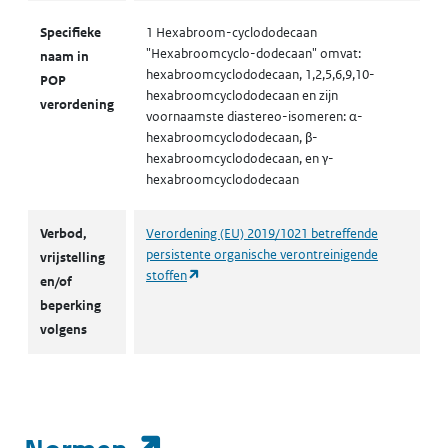
Specifieke
1 Hexabroom-cyclododecaan
"Hexabroomcyclo-dodecaan" omvat:
naam in
hexabroomcyclododecaan, 1,2,5,6,9,10-
POP
hexabroomcyclododecaan en zijn
verordening
voornaamste diastereo-isomeren: α-
hexabroomcyclododecaan, β-
hexabroomcyclododecaan, en γ-
hexabroomcyclododecaan
Verbod,
Verordening (EU) 2019/1021 betreffende
persistente organische verontreinigende
vrijstelling
(opent in een nieuw tabblad)
stoffen
en/of
beperking
volgens