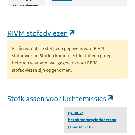
ZZS-Navigator
water
(opent in een nie
RIVM stofadviezen
Er zijn voor deze stof geen gegevens voor RIVM
stofadviezen. Stoffen kunnen echter tot een groep
behoren waarvoor wel gegevens voor RIVM
stofadviezen zijn opgenomen.
(opent
Stofklassen voor luchtemissies
gamma-
hexabroomcyclododecaan
(134237-52-8)