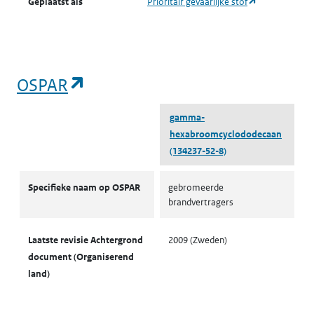
(opent in een 
Geplaatst als
Prioritair gevaarlijke stof
(opent in een nieuw tabblad)
OSPAR
gamma-
hexabroomcyclododecaan
(134237-52-8)
OSPAR
Specifieke naam op OSPAR
gebromeerde
brandvertragers
Laatste revisie Achtergrond
2009 (Zweden)
document (Organiserend
land)