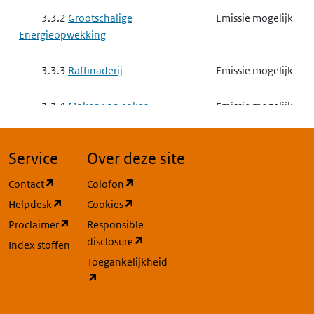
3.3.2
Grootschalige
Emissie mogelijk
Energieopwekking
3.3.3
Raffinaderij
Emissie mogelijk
3.3.4
Maken van cokes
Emissie mogelijk
3.3.5
Vergassen of vloeibaar
Emissie mogelijk
Service
Over deze site
maken van steenkool of andere
brandstoffen
(opent in een nieuw tabblad)
(opent in een nieuw tabblad)
Contact
Colofon
(opent in een nieuw tabblad)
(opent in een nieuw tabblad)
Helpdesk
Cookies
3.3.6
Basismetaal
Gebruik mogelijk
(opent in een nieuw tabblad)
Proclaimer
Responsible
(opent in een nieuw tabblad)
disclosure
Index stoffen
3.3.7
Complexe minerale
Emissie mogelijk
Toegankelijkheid
industrie
(opent in een nieuw tabblad)
3.3.7 a
het exploiteren van
Emissie mogelijk