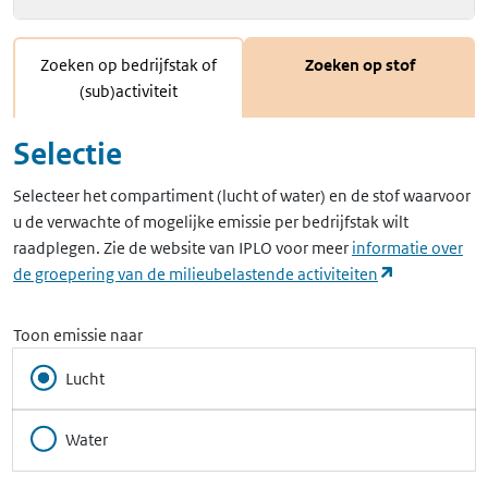
Zoeken op bedrijfstak of
Zoeken op stof
(sub)activiteit
Selectie
Selecteer het compartiment (lucht of water) en de stof waarvoor
u de verwachte of mogelijke emissie per bedrijfstak wilt
raadplegen. Zie de website van IPLO voor meer
informatie over
(opent in ee
de groepering van de milieubelastende activiteiten
Toon emissie naar
Lucht
Water