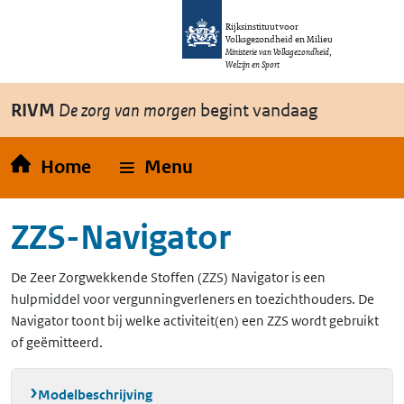
Overslaan en naar de inhoud gaan
Direct naar de hoofdnavigatie
Rijksinstituut voor
Volksgezondheid en Milieu
Ministerie van Volksgezondheid,
Welzijn en Sport
RIVM
De zorg van morgen
begint vandaag
Home
Menu
ZZS-Navigator
De Zeer Zorgwekkende Stoffen (ZZS) Navigator is een
hulpmiddel voor vergunningverleners en toezichthouders. De
Navigator toont bij welke activiteit(en) een ZZS wordt gebruikt
of geëmitteerd.
Modelbeschrijving