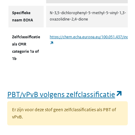
CMR volgens zelfclassificatie
Specifieke
N-3,5-dichlorophenyl-5-methyl-5-vinyl-1,3-
oxazolidine-2,4-dione
naam ECHA
Zelfclassificatie
https://chem.echa.europa.eu/100.051.437/indust
(opent in een nieuw tabblad)
als CMR
categorie 1a of
1b
(op
PBT/vPvB volgens zelfclassificatie
Er zijn voor deze stof geen zelfclassificaties als PBT of
vPvB.