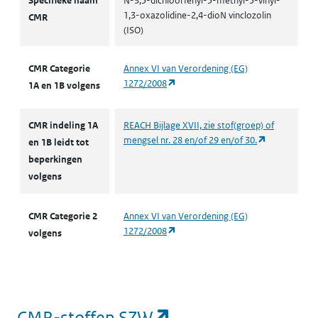
Specifieke naam
N-3,5-dichloorfenyl-5-methyl-5-vinyl-
1,3-oxazolidine-2,4-dioN vinclozolin
CMR
(ISO)
CMR Categorie
Annex VI van Verordening (EG)
(opent in een nieuw tabblad)
1272/2008
1A en 1B volgens
CMR indeling 1A
REACH Bijlage XVII, zie stof(groep) of
(opent in ee
mengsel nr. 28 en/of 29 en/of 30.
en 1B leidt tot
beperkingen
volgens
CMR Categorie 2
Annex VI van Verordening (EG)
(opent in een nieuw tabblad)
1272/2008
volgens
(opent in een nieu
CMR-stoffen SZW