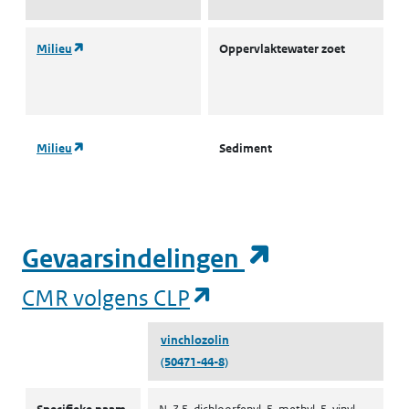
(opent in een nieuw tabblad)
Milieu
Oppervlaktewater zoet
L
I
(
(opent in een nieuw tabblad)
Milieu
Sediment
S
(opent in e
Gevaarsindelingen
(opent in een nieuw
CMR volgens CLP
vinchlozolin
(50471-44-8)
CMR volgens CLP