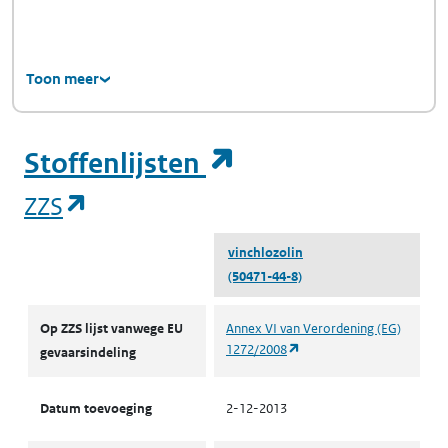
Toon meer
(opent in een ni
Stoffenlijsten
(opent in een nieuw tabblad)
ZZS
vinchlozolin
(50471-44-8)
ZZS
Op ZZS lijst vanwege EU
Annex VI van Verordening (EG)
(opent in een nieuw tabbl
1272/2008
gevaarsindeling
Datum toevoeging
2-12-2013