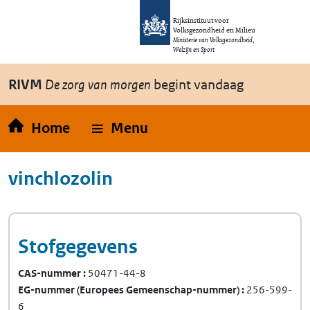
Overslaan en naar de inhoud gaan
Direct naar de hoofdnavigatie
Rijksinstituut voor
Volksgezondheid en Milieu
Ministerie van Volksgezondheid,
Welzijn en Sport
RIVM
De zorg van morgen
begint vandaag
Home
Menu
vinchlozolin
Stofgegevens
CAS-nummer
50471-44-8
EG-nummer
(Europees Gemeenschap-nummer)
256-599-
6