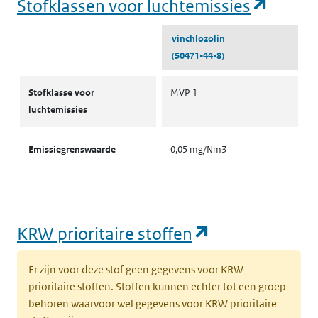
(opent
Stofklassen voor luchtemissies
vinchlozolin
(50471-44-8)
Stofklassen voor luchtemissies
Stofklasse voor
MVP 1
luchtemissies
Emissiegrenswaarde
0,05 mg/Nm3
(opent in een
KRW prioritaire stoffen
Er zijn voor deze stof geen gegevens voor KRW
prioritaire stoffen. Stoffen kunnen echter tot een groep
behoren waarvoor wel gegevens voor KRW prioritaire