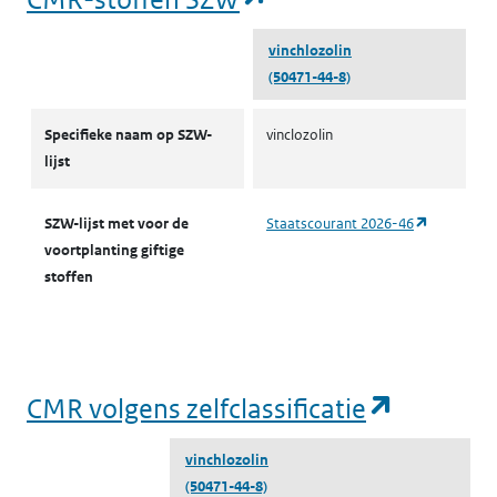
vinchlozolin
(50471-44-8)
CMR-stoffen SZW
Specifieke naam op SZW-
vinclozolin
lijst
(opent in 
SZW-lijst met voor de
Staatscourant 2026-46
voortplanting giftige
stoffen
(opent i
CMR volgens zelfclassificatie
vinchlozolin
(50471-44-8)