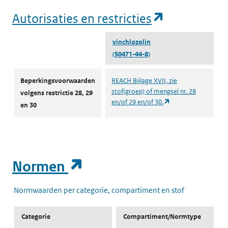
(opent in e
Autorisaties en restricties
vinchlozolin
(50471-44-8)
Autorisaties en restricties
Beperkingsvoorwaarden
REACH Bijlage XVII, zie
stof(groep) of mengsel nr. 28
volgens restrictie 28, 29
(opent in een nieuw
en/of 29 en/of 30.
en 30
(opent in een nieuw t
Normen
Normwaarden per categorie, compartiment en stof
Categorie
Compartiment/Normtype