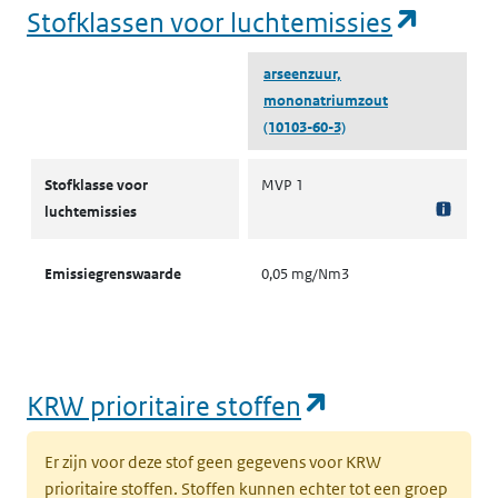
(opent
Stofklassen voor luchtemissies
arseenzuur,
mononatriumzout
(10103-60-3)
Stofklassen voor luchtemissies
Stofklasse voor
MVP 1
luchtemissies
Emissiegrenswaarde
0,05 mg/Nm3
(opent in een
KRW prioritaire stoffen
Er zijn voor deze stof geen gegevens voor KRW
prioritaire stoffen. Stoffen kunnen echter tot een groep