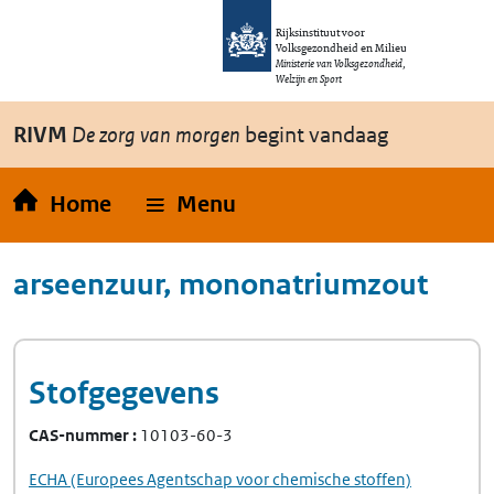
Overslaan en naar de inhoud gaan
Direct naar de hoofdnavigatie
Rijksinstituut voor
Volksgezondheid en Milieu
Ministerie van Volksgezondheid,
Welzijn en Sport
RIVM
De zorg van morgen
begint vandaag
Home
Menu
arseenzuur, mononatriumzout
Stofgegevens
CAS-nummer
10103-60-3
ECHA
(Europees Agentschap voor chemische stoffen)