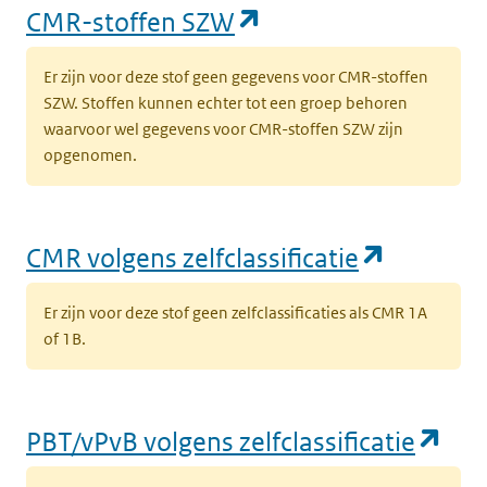
(opent in een nieu
CMR-stoffen SZW
Er zijn voor deze stof geen gegevens voor CMR-stoffen
SZW. Stoffen kunnen echter tot een groep behoren
waarvoor wel gegevens voor CMR-stoffen SZW zijn
opgenomen.
(opent i
CMR volgens zelfclassificatie
Er zijn voor deze stof geen zelfclassificaties als CMR 1A
of 1B.
(op
PBT/vPvB volgens zelfclassificatie