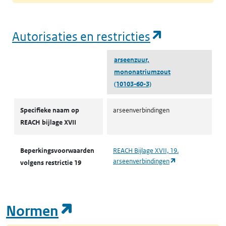
(opent in e
Autorisaties en restricties
arseenzuur,
mononatriumzout
(10103-60-3)
Autorisaties en restricties
Specifieke naam op
arseenverbindingen
REACH bijlage XVII
Beperkingsvoorwaarden
REACH Bijlage XVII, 19.
(opent in een nie
arseenverbindingen
volgens restrictie 19
(opent in een nieuw tab
Normen