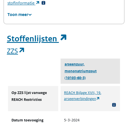
(opent in een nieuw tabblad)
stofinformatie
Toon meer
(opent in een ni
Stoffenlijsten
(opent in een nieuw tabblad)
ZZS
arseenzuur,
mononatriumzout
(10103-60-3)
ZZS
Op ZZS lijst vanwege
REACH Bijlage XVII, 19.
(opent in een nie
arseenverbindingen
REACH Restricties
Datum toevoeging
5-3-2024