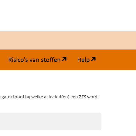
(opent in een nieuw tabb
(opent in een
Risico's van stoffen
Help
ator toont bij welke activiteit(en) een ZZS wordt