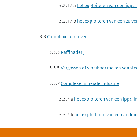
3.2.17 a
het exploiteren van een ippc-
3.2.17 b
het exploiteren van een zuive
3.3
Complexe bedrijven
3.3.3
Raffinaderij
3.3.5
Vergassen of vloeibaar maken van st
3.3.7
Complexe minerale industrie
3.3.7 a
het exploiteren van een ippc-
3.3.7 b
het exploiteren van een andere
magnesiumoxide