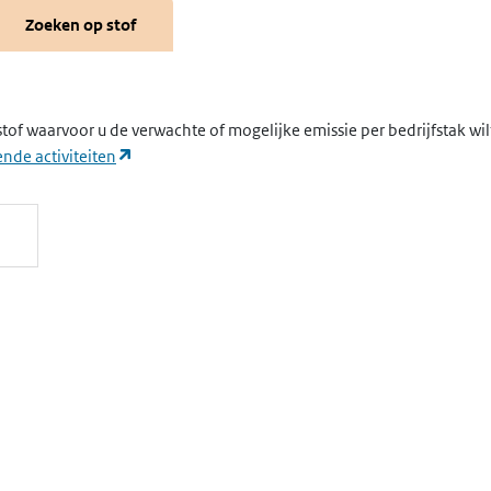
Zoeken op stof
stof waarvoor u de verwachte of mogelijke emissie per bedrijfstak wi
(opent in een nieuw tabblad)
nde activiteiten