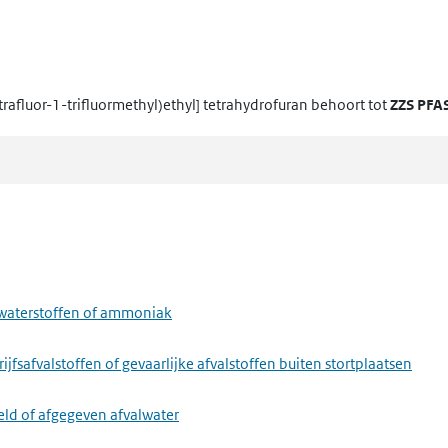
rafluor-1-trifluormethyl)ethyl] tetrahydrofuran
behoort tot
ZZS PFA
lwaterstoffen of ammoniak
fsafvalstoffen of gevaarlijke afvalstoffen buiten stortplaatsen
eld of afgegeven afvalwater