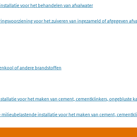
installatie voor het behandelen van afvalwater
ringsvoorziening voor het zuiveren van ingezameld of afgegeven afv
eenkool of andere brandstoffen
installatie voor het maken van cement, cementklinkers, ongebluste
 milieubelastende installatie voor het maken van cement, cementkli