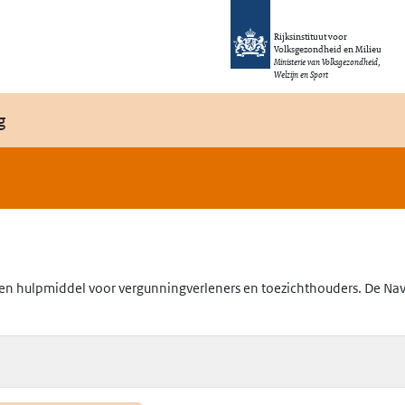
Rijksinstituut voor
Volksgezondheid en Milieu
Ministerie van Volksgezondheid,
Welzijn en Sport
g
en hulpmiddel voor vergunningverleners en toezichthouders. De Navig