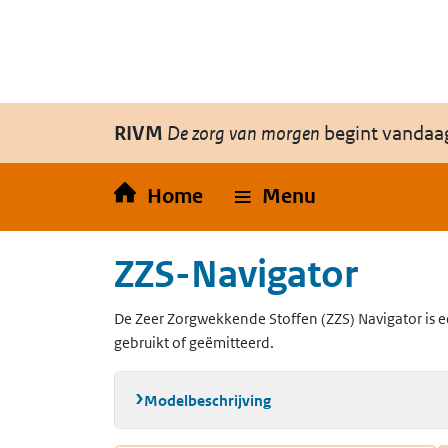
Overslaan en naar de inhoud gaan
Direct naar de hoofdnavigatie
RIVM
De zorg van morgen
begint vandaa
Home
Menu
ZZS-Navigator
De Zeer Zorgwekkende Stoffen (ZZS) Navigator is e
gebruikt of geëmitteerd.
Modelbeschrijving