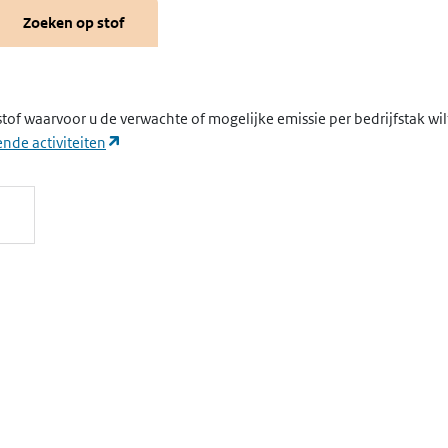
Zoeken op stof
stof waarvoor u de verwachte of mogelijke emissie per bedrijfstak wi
(opent in een nieuw tabblad)
nde activiteiten