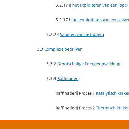
3.2.17 a
het exploiteren van een ippc-
3.2.17 b
het exploiteren van een zuive
3.2.23
Saneren van de bodem
3.3
Complexe bedrijven
3.3.2
Grootschalige Energieopwekking
3.3.3
Raffinaderij
Raffinaderij Proces 1
Katalytisch krake
Raffinaderij Proces 2
Thermisch krake
Raffinaderij Proces 6
Lekverliezen