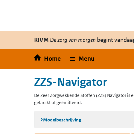
Overslaan en naar de inhoud gaan
Direct naar de hoofdnavigatie
RIVM
De zorg van morgen
begint vandaa
Home
Menu
ZZS-Navigator
De Zeer Zorgwekkende Stoffen (ZZS) Navigator is e
gebruikt of geëmitteerd.
Modelbeschrijving