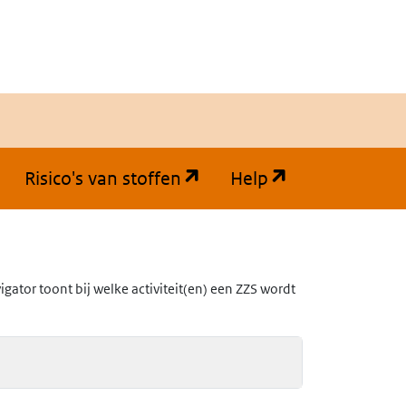
(opent in een nieuw tabb
(opent in een
Risico's van stoffen
Help
ator toont bij welke activiteit(en) een ZZS wordt