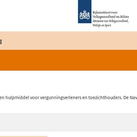
Rijksinstituut voor
Volksgezondheid en Milieu
Ministerie van Volksgezondheid,
Welzijn en Sport
g
en hulpmiddel voor vergunningverleners en toezichthouders. De Navig