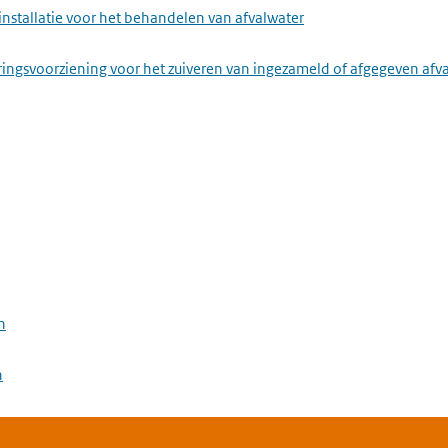
installatie voor het behandelen van afvalwater
ringsvoorziening voor het zuiveren van ingezameld of afgegeven afv
n
n