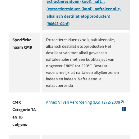
extractieresiduen (kool), naft...
(extractieresiduen (kool), naftaleenolie,
alkalisch destillatietopproducten)
(90641-04-6)
CMR volgens CLP
Specifieke
Extractieresiduen (kool), naftaleenolie,
alkalisch destillatietopproducten Het
naam CMR
destillaat van met alkali gewassen
naftaleenolie met een kooktraject van
ongeveer 180°C tot 220°C. Bestaat
voornamelijk uit naftaleen alkylbenzenen
indeen en indaan. Naftaleenolie,
extractieresidu
(opent i
CMR
Annex VI van Verordening (EG) 1272/2008
Categorie 1A
en 1B
volgens