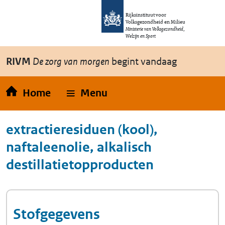
Overslaan en naar de inhoud gaan
Direct naar de hoofdnavigatie
Rijksinstituut voor
Volksgezondheid en Milieu
Ministerie van Volksgezondheid,
Welzijn en Sport
RIVM
De zorg van morgen
begint vandaag
Home
Menu
extractieresiduen (kool),
naftaleenolie, alkalisch
destillatietopproducten
Stofgegevens