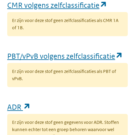
(opent i
CMR volgens zelfclassificatie
Er zijn voor deze stof geen zelfclassificaties als CMR 1A
of 1B.
(op
PBT/vPvB volgens zelfclassificatie
Er zijn voor deze stof geen zelfclassificaties als PBT of
vPvB.
(opent in een nieuw tabblad)
ADR
Er zijn voor deze stof geen gegevens voor ADR. Stoffen
kunnen echter tot een groep behoren waarvoor wel