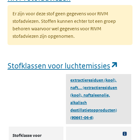
Er zijn voor deze stof geen gegevens voor RIVM
stofadviezen. Stoffen kunnen echter tot een groep
behoren waarvoor wel gegevens voor RIVM
stofadviezen zijn opgenomen.
(opent
Stofklassen voor luchtemissies
extractieresiduen (kool),
naft...
(extractieresiduen
(kool), naftaleenolie,
alkalisch
destillatietopproducten)
(90641-04-6)
Stofklassen voor luchtemissies
Stofklasse voor