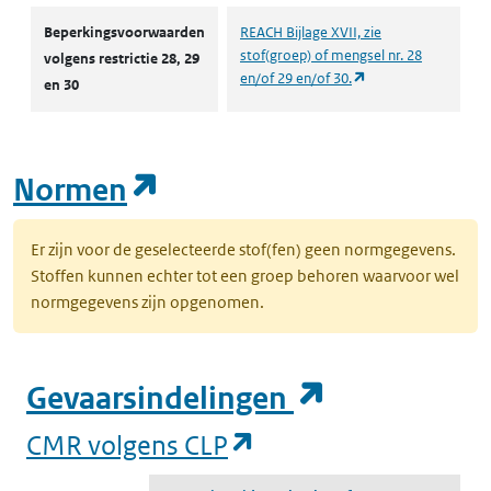
Autorisaties en restricties
Beperkingsvoorwaarden
REACH Bijlage XVII, zie
stof(groep) of mengsel nr. 28
volgens restrictie 28, 29
(opent in een nieuw
en/of 29 en/of 30.
en 30
(opent in een nieuw tab
Normen
Er zijn voor de geselecteerde stof(fen) geen normgegevens.
Stoffen kunnen echter tot een groep behoren waarvoor wel
normgegevens zijn opgenomen.
(opent in e
Gevaarsindelingen
(opent in een nieuw
CMR volgens CLP