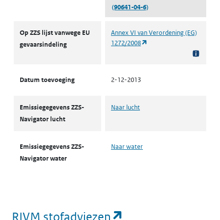
(90641-04-6)
ZZS
Op ZZS lijst vanwege EU
Annex VI van Verordening (EG)
(opent in een nieuw tabbl
1272/2008
gevaarsindeling
Datum toevoeging
2-12-2013
Emissiegegevens ZZS-
Naar lucht
Navigator lucht
Emissiegegevens ZZS-
Naar water
Navigator water
(opent in een nie
RIVM stofadviezen