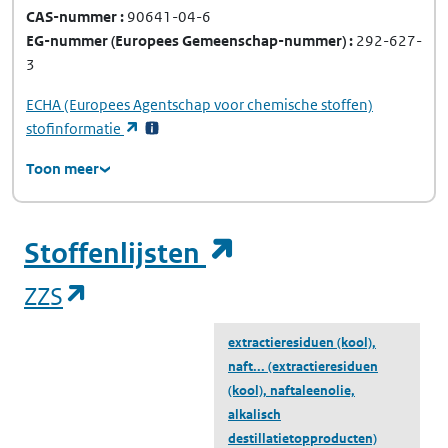
CAS-nummer
90641-04-6
EG-nummer
(Europees Gemeenschap-nummer)
292-627-
3
ECHA
(Europees Agentschap voor chemische stoffen)
(opent in een nieuw tabblad)
stofinformatie
Toon meer
(opent in een ni
Stoffenlijsten
(opent in een nieuw tabblad)
ZZS
extractieresiduen (kool),
naft...
(extractieresiduen
(kool), naftaleenolie,
alkalisch
destillatietopproducten)