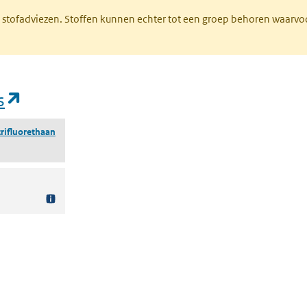
M stofadviezen. Stoffen kunnen echter tot een groep behoren waarvo
(opent in een nieuw tabblad)
s
trifluorethaan