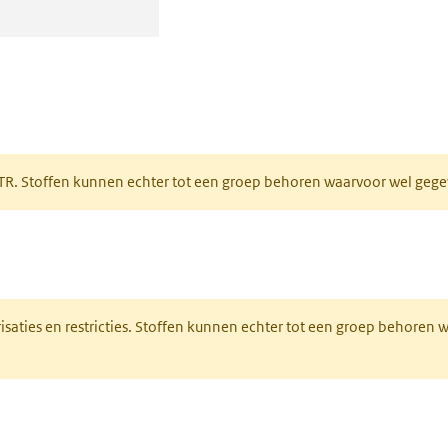
 tabblad)
PRTR. Stoffen kunnen echter tot een groep behoren waarvoor wel ge
pent in een nieuw tabblad)
risaties en restricties. Stoffen kunnen echter tot een groep behoren
ieuw tabblad)