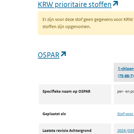
(ope
KRW prioritaire stoffen
Er zijn voor deze stof geen gegevens voor KRW
stoffen zijn opgenomen.
(opent in een nieuw 
OSPAR
1-chloor-
(75-88-7)
OSPAR
Specifieke naam op OSPAR
per- en p
Geplaatst als
Stof voor 
Laatste revisie Achtergrond
2024 (OS