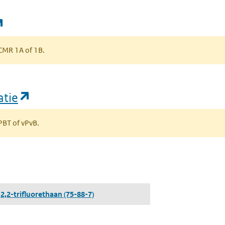
(opent in een nieuw tabblad)
s CMR 1A of 1B.
(opent in een nieuw tabblad)
atie
 PBT of vPvB.
bblad)
,2,2-trifluorethaan
(75-88-7)