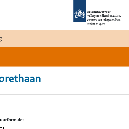
Rijksinstituut voor
Volksgezondheid en Milieu
Ministerie van Volksgezondheid,
Welzijn en Sport
g
uorethaan
tuurformule