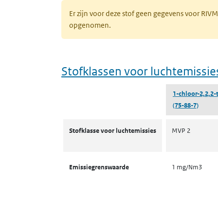
Er zijn voor deze stof geen gegevens voor RIV
opgenomen.
Stofklassen voor luchtemissie
1-chloor-2,2,2-
(75-88-7)
Stofklassen voor luchtemissies
Stofklasse voor luchtemissies
MVP 2
Emissiegrenswaarde
1 mg/Nm3