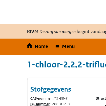
Overslaan en naar de inhoud gaan
Direct naar de hoofdnavigatie
RIVM
De zorg van morgen
begint vandaa
Home
Menu
1-chloor-2,2,2-trifl
Stofgegevens
CAS-nummer
75-88-7
Struc
(Europees Gemeenschap-nummer)
EG-nummer
200-912-0