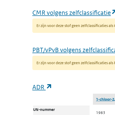
CMR volgens zelfclassificatie
Er zijn voor deze stof geen zelfclassificaties al
PBT/vPvB volgens zelfclassific
Er zijn voor deze stof geen zelfclassificaties als
(opent in een nieuw ta
ADR
ADR
1-chloor-2
UN-nummer
1983