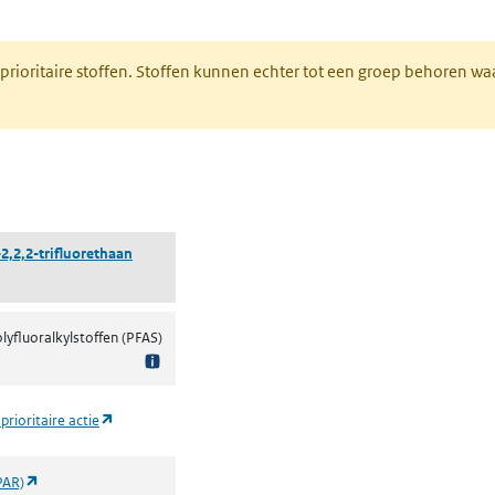
nt in een nieuw tabblad)
 prioritaire stoffen. Stoffen kunnen echter tot een groep behoren w
tabblad)
2,2,2-trifluorethaan
olyfluoralkylstoffen (PFAS)
(opent in een nieuw tabblad)
prioritaire actie
(opent in een nieuw tabblad)
PAR)