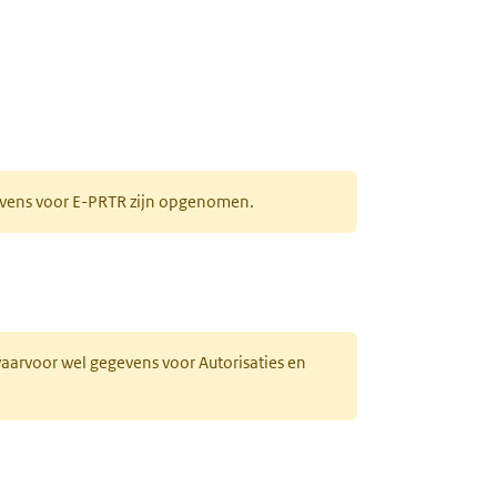
gevens voor E-PRTR zijn opgenomen.
 waarvoor wel gegevens voor Autorisaties en