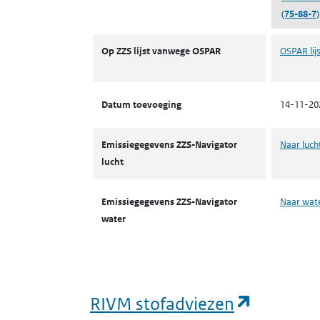
(75-88-7)
ZZS
Op ZZS lijst vanwege OSPAR
OSPAR lijs
Datum toevoeging
14-11-20
Emissiegegevens ZZS-Navigator
Naar luch
lucht
Emissiegegevens ZZS-Navigator
Naar wat
water
(opent i
RIVM stofadviezen