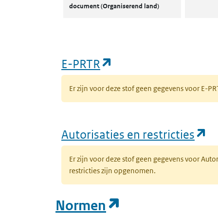
document (Organiserend land)
(opent in een nieuw
E-PRTR
Er zijn voor deze stof geen gegevens voor E-
(o
Autorisaties en restricties
Er zijn voor deze stof geen gegevens voor Auto
restricties zijn opgenomen.
(opent in een n
Normen