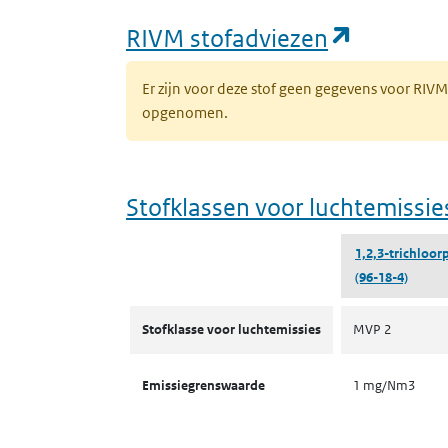
(opent i
RIVM stofadviezen
Er zijn voor deze stof geen gegevens voor RIV
opgenomen.
Stofklassen voor luchtemissie
1,2,3-trichloo
(96-18-4)
Stofklassen voor luchtemissies
Stofklasse voor luchtemissies
MVP 2
Emissiegrenswaarde
1 mg/Nm3