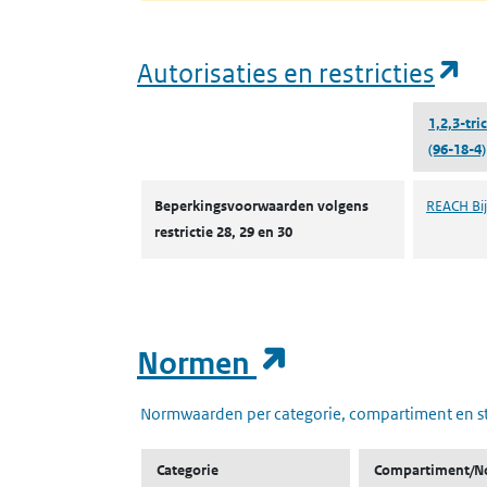
(o
Autorisaties en restricties
1,2,3-tr
(96-18-4)
Autorisaties en restricties
Beperkingsvoorwaarden volgens
REACH Bijl
restrictie 28, 29 en 30
(opent in een
Normen
Normwaarden per categorie, compartiment en s
Categorie
Compartiment/N