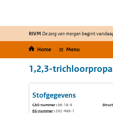
Overslaan en naar de inhoud gaan
Direct naar de hoofdnavigatie
RIVM
De zorg van morgen
begint vandaa
Home
Menu
1,2,3-trichloorprop
Stofgegevens
CAS-nummer
96-18-4
Struc
(Europees Gemeenschap-nummer)
EG-nummer
202-486-1