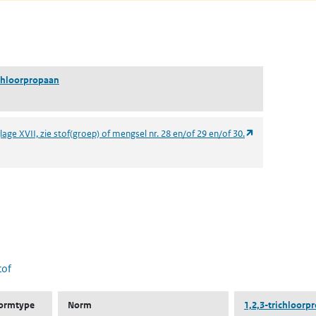
pent in een nieuw tabblad)
ichloorpropaan
(opent in een n
age XVII, zie stof(groep) of mengsel nr. 28 en/of 29 en/of 30.
 nieuw tabblad)
tof
ormtype
Norm
1,2,3-trichloorp