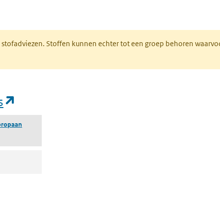
n een nieuw tabblad)
M stofadviezen. Stoffen kunnen echter tot een groep behoren waarvo
(opent in een nieuw tabblad)
s
rpropaan