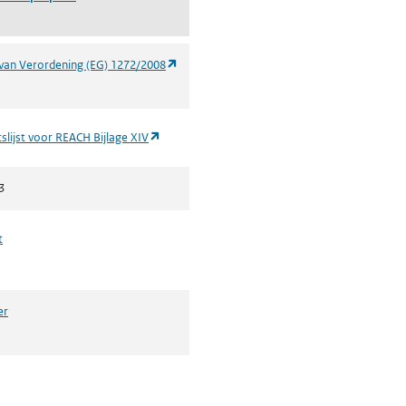
(opent in een nieuw tabblad)
van Verordening (EG) 1272/2008
(opent in een nieuw tabblad)
slijst voor REACH Bijlage XIV
3
t
er