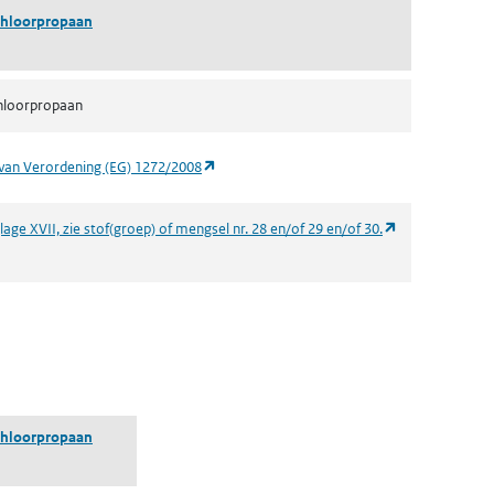
ichloorpropaan
chloorpropaan
(opent in een nieuw tabblad)
van Verordening (EG) 1272/2008
(opent in een n
age XVII, zie stof(groep) of mengsel nr. 28 en/of 29 en/of 30.
 een nieuw tabblad)
ichloorpropaan