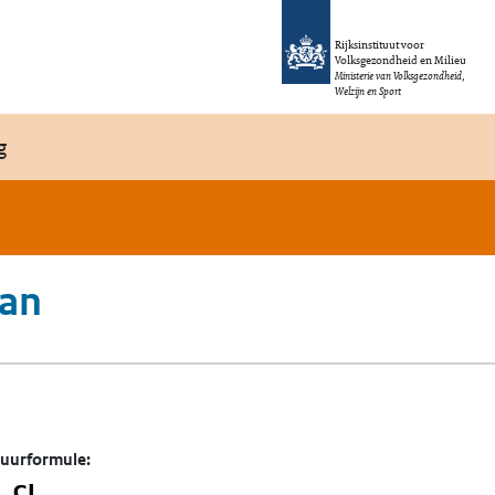
Rijksinstituut voor
Volksgezondheid en Milieu
Ministerie van Volksgezondheid,
Welzijn en Sport
g
aan
tuurformule