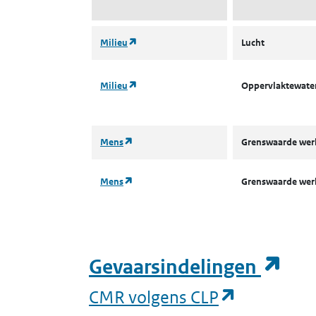
(opent in een nieuw tabblad)
Milieu
Lucht
(opent in een nieuw tabblad)
Milieu
Oppervlaktewater
(opent in een nieuw tabblad)
Mens
Grenswaarde we
(opent in een nieuw tabblad)
Mens
Grenswaarde we
(op
Gevaarsindelingen
(opent in 
CMR volgens CLP