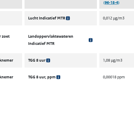
(96-18-4)
Lucht Indicatief MTR
0,012 µg/m3
 zoet
Landoppervlaktewateren
Indicatief MTR
rknemer
TGG 8 uur
1,08 µg/m3
rknemer
TGG 8 uur, ppm
0,00018 ppm
ent in een nieuw tabblad)
een nieuw tabblad)