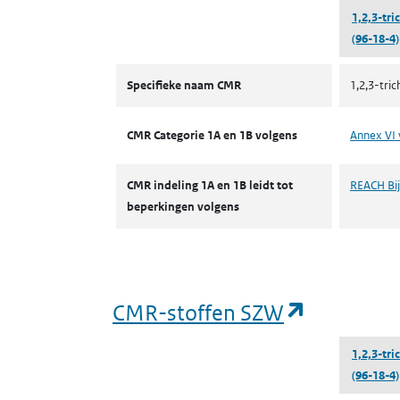
1,2,3-tr
(96-18-4)
CMR volgens CLP
Specifieke naam CMR
1,2,3-tri
CMR Categorie 1A en 1B volgens
Annex VI 
CMR indeling 1A en 1B leidt tot
REACH Bijl
beperkingen volgens
(opent in
CMR-stoffen SZW
1,2,3-tr
(96-18-4)