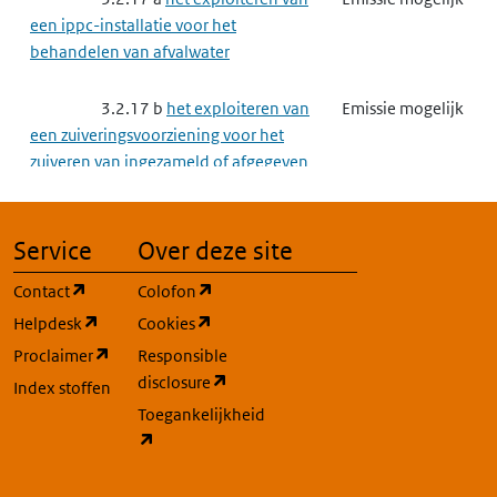
een ippc-installatie voor het
behandelen van afvalwater
3.2.17 b
het exploiteren van
Emissie mogelijk
een zuiveringsvoorziening voor het
zuiveren van ingezameld of afgegeven
afvalwater
3.2.23
Saneren van de bodem
Emissie mogelijk
Service
Over deze site
(opent in een nieuw tabblad)
(opent in een nieuw tabblad)
Contact
Colofon
3.3
Complexe bedrijven
Emissie mogelijk
(opent in een nieuw tabblad)
(opent in een nieuw tabblad)
Helpdesk
Cookies
(opent in een nieuw tabblad)
Proclaimer
Responsible
3.3.2
Grootschalige
Emissie mogelijk
(opent in een nieuw tabblad)
disclosure
Energieopwekking
Index stoffen
Toegankelijkheid
(opent in een nieuw tabblad)
3.3.3
Raffinaderij
Emissie mogelijk