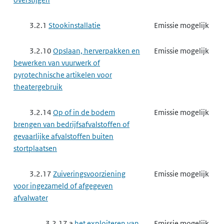
3.2.1
Stookinstallatie
Emissie mogelijk
3.2.10
Opslaan, herverpakken en
Emissie mogelijk
bewerken van vuurwerk of
pyrotechnische artikelen voor
theatergebruik
3.2.14
Op of in de bodem
Emissie mogelijk
brengen van bedrijfsafvalstoffen of
gevaarlijke afvalstoffen buiten
stortplaatsen
3.2.17
Zuiveringsvoorziening
Emissie mogelijk
voor ingezameld of afgegeven
afvalwater
3.2.17 a
het exploiteren van
Emissie mogelijk