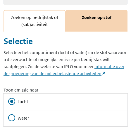
Zoeken op bedrijfstak of
Zoeken op stof
(sub)activiteit
Selectie
Selecteer het compartiment (lucht of water) en de stof waarvoor
u de verwachte of mogelijke emissie per bedrijfstak wilt
raadplegen. Zie de website van IPLO voor meer
informatie over
(opent in ee
de groepering van de milieubelastende activiteiten
Toon emissie naar
Lucht
Water