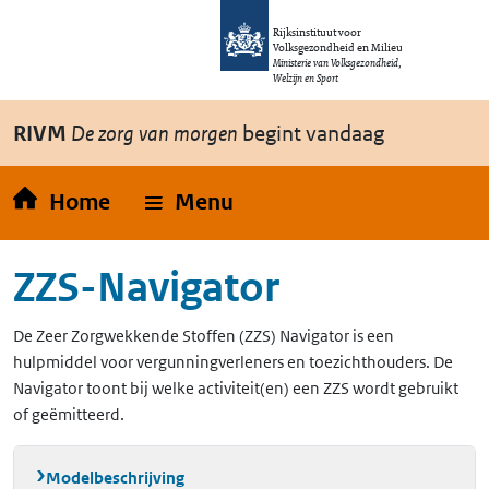
Overslaan en naar de inhoud gaan
Direct naar de hoofdnavigatie
Rijksinstituut voor
Volksgezondheid en Milieu
Ministerie van Volksgezondheid,
Welzijn en Sport
RIVM
De zorg van morgen
begint vandaag
Home
Menu
ZZS-Navigator
De Zeer Zorgwekkende Stoffen (ZZS) Navigator is een
hulpmiddel voor vergunningverleners en toezichthouders. De
Navigator toont bij welke activiteit(en) een ZZS wordt gebruikt
of geëmitteerd.
Modelbeschrijving