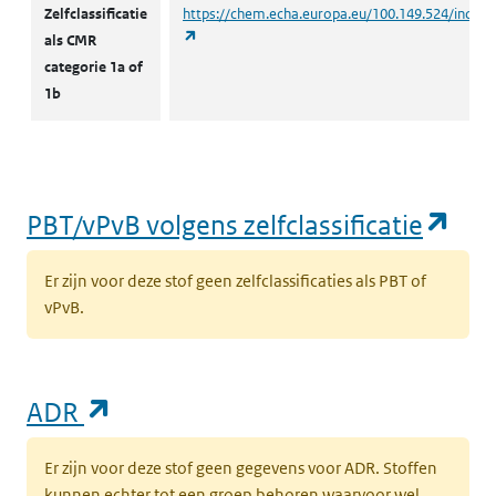
Zelfclassificatie
https://chem.echa.europa.eu/100.149.524/indust
(opent in een nieuw tabblad)
als CMR
categorie 1a of
1b
(op
PBT/vPvB volgens zelfclassificatie
Er zijn voor deze stof geen zelfclassificaties als PBT of
vPvB.
(opent in een nieuw tabblad)
ADR
Er zijn voor deze stof geen gegevens voor ADR. Stoffen
kunnen echter tot een groep behoren waarvoor wel