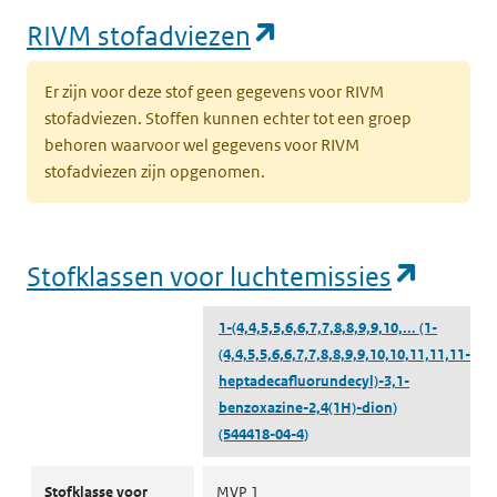
(opent in een nie
RIVM stofadviezen
Er zijn voor deze stof geen gegevens voor RIVM
stofadviezen. Stoffen kunnen echter tot een groep
behoren waarvoor wel gegevens voor RIVM
stofadviezen zijn opgenomen.
(opent
Stofklassen voor luchtemissies
1-(4,4,5,5,6,6,7,7,8,8,9,9,10,...
(1-
(4,4,5,5,6,6,7,7,8,8,9,9,10,10,11,11,11-
heptadecafluorundecyl)-3,1-
benzoxazine-2,4(1H)-dion)
(544418-04-4)
Stofklassen voor luchtemissies
Stofklasse voor
MVP 1