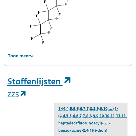
Toon meer
(opent in een ni
Stoffenlijsten
(opent in een nieuw tabblad)
ZZS
1-(4,4,5,5,6,6,7,7,8,8,9,9,10,...
(1-
(4,4,5,5,6,6,7,7,8,8,9,9,10,10,11,11,11-
heptadecafluorundecyl)-3,1-
benzoxazine-2,4(1H)-dion)