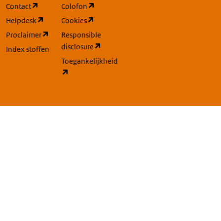
(opent in een nieuw tabblad)
(opent in een nieuw tabblad)
Contact
Colofon
(opent in een nieuw tabblad)
(opent in een nieuw tabblad)
Helpdesk
Cookies
(opent in een nieuw tabblad)
Proclaimer
Responsible
(opent in een nieuw tabblad)
disclosure
Index stoffen
Toegankelijkheid
(opent in een nieuw tabblad)