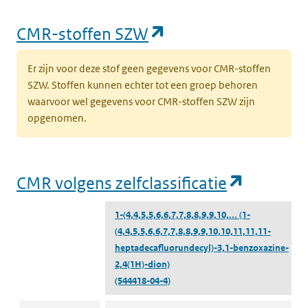
(opent in een nieu
CMR-stoffen SZW
Er zijn voor deze stof geen gegevens voor CMR-stoffen
SZW. Stoffen kunnen echter tot een groep behoren
waarvoor wel gegevens voor CMR-stoffen SZW zijn
opgenomen.
(opent i
CMR volgens zelfclassificatie
1-(4,4,5,5,6,6,7,7,8,8,9,9,10,...
(1-
(4,4,5,5,6,6,7,7,8,8,9,9,10,10,11,11,11-
heptadecafluorundecyl)-3,1-benzoxazine-
2,4(1H)-dion)
(544418-04-4)
CMR volgens zelfclassificatie