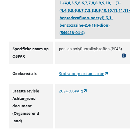
1-(4,4,5,5,6,6,7,7,8,8,9,9,10,...
(1-
(4,4,5,5,6,6,7,7,8,8,9,9,10,10,11,11,11-
heptadecafluorundecyl)-3,1-
benzoxazine-2,4(1H)-dion)
(544418-04-4)
OSPAR
Specifieke naam op
per- en polyfluoralkylstoffen (PFAS)
OSPAR
(opent in een nie
Geplaatst als
Stof voor prioritaire actie
(opent in een nieuw tabblad)
Laatste revisie
2024 (OSPAR)
Achtergrond
document
(Organiserend
land)