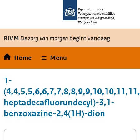
Overslaan en naar de inhoud gaan
Direct naar de hoofdnavigatie
Rijksinstituut voor
Volksgezondheid en Milieu
Ministerie van Volksgezondheid,
Welzijn en Sport
RIVM
De zorg van morgen
begint vandaag
Home
Menu
1-
(4,4,5,5,6,6,7,7,8,8,9,9,10,10,11,11
heptadecafluorundecyl)-3,1-
benzoxazine-2,4(1H)-dion