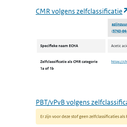
CMR volgens zelfclassificatie
azijnzuu
(5743-04
CMR volgens zelfclassificatie
Specifieke naam ECHA
Acetic ac
Zelfclassificatie als CMR categorie
https://c
1a of 1b
PBT/vPvB volgens zelfclassific
Er zijn voor deze stof geen zelfclassificaties als