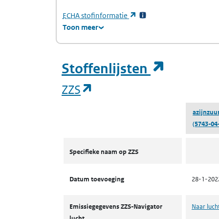
(Europees Agentschap voor chemische stof
(opent in een nieuw tabb
ECHA
stofinformatie
Toon meer
(opent i
Stoffenlijsten
(opent in een nieuw tab
ZZS
azijnzuu
(5743-04
ZZS
Specifieke naam op ZZS
Datum toevoeging
28-1-202
Emissiegegevens ZZS-Navigator
Naar luch
lucht