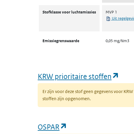
Stofklassen voor luchtemissies
Stofklasse voor luchtemissies
MVP 1
Uit regelgev
Emissiegrenswaarde
0,05 mg/Nm3
(ope
KRW prioritaire stoffen
Er zijn voor deze stof geen gegevens voor KRW
stoffen zijn opgenomen.
(opent in een nieuw 
OSPAR