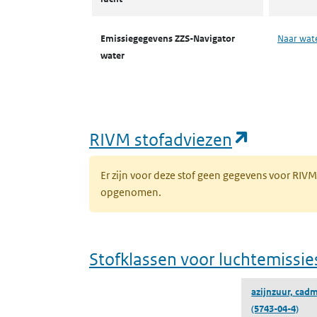
Emissiegegevens ZZS-Navigator
Naar wat
water
(opent i
RIVM stofadviezen
Er zijn voor deze stof geen gegevens voor RIV
opgenomen.
Stofklassen voor luchtemissie
azijnzuur, cadm
(5743-04-4)