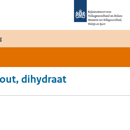
Rijksinstituut voor
Volksgezondheid en Milieu
Ministerie van Volksgezondheid,
Welzijn en Sport
g
out, dihydraat