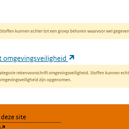
bblad)
R. Stoffen kunnen echter tot een groep behoren waarvoor wel gegev
(opent in een nie
ft omgevingsveiligheid
fcategorie rekenvoorschrift omgevingsveiligheid. Stoffen kunnen ec
 omgevingsveiligheid zijn opgenomen.
 deze site
(opent in een nieuw tabblad)
n