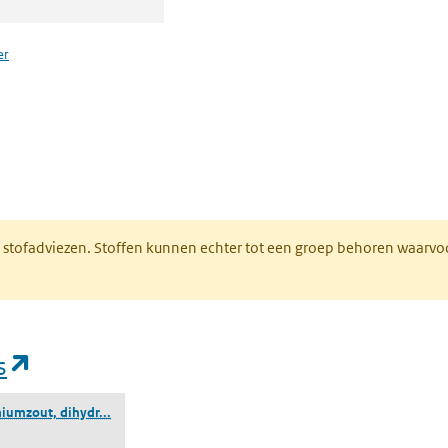
er
n een nieuw tabblad)
M stofadviezen. Stoffen kunnen echter tot een groep behoren waarvo
(opent in een nieuw tabblad)
s
(azijnzuur, cadmiumzout, dihydraat)
iumzout, dihydr...