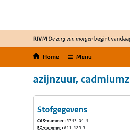
Overslaan en naar de inhoud gaan
Direct naar de hoofdnavigatie
RIVM
De zorg van morgen
begint vandaa
Home
Menu
azijnzuur, cadmiumz
Stofgegevens
CAS-nummer
5743-04-4
(Europees Gemeenschap-nummer)
EG-nummer
611-525-5