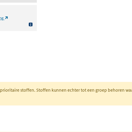
(opent in een nieuw tabblad)
ing
nt in een nieuw tabblad)
 prioritaire stoffen. Stoffen kunnen echter tot een groep behoren w
tabblad)