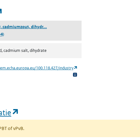
(opent in een nieuw tabblad)
(azijnzuur, cadmiumzout, dihydraat)
r, cadmiumzout, dihydr...
-4)
id, cadmium salt, dihydrate
(opent in een nieuw tabblad)
hem.echa.europa.eu/100.118.427/industry
(opent in een nieuw tabblad)
atie
 PBT of vPvB.