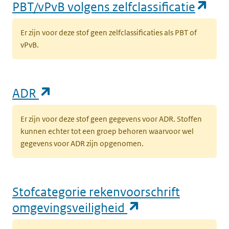
(op
PBT/vPvB volgens zelfclassificatie
Er zijn voor deze stof geen zelfclassificaties als PBT of
vPvB.
(opent in een nieuw tabblad)
ADR
Er zijn voor deze stof geen gegevens voor ADR. Stoffen
kunnen echter tot een groep behoren waarvoor wel
gegevens voor ADR zijn opgenomen.
Stofcategorie rekenvoorschrift
(opent in een n
omgevingsveiligheid