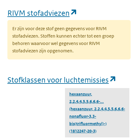
(opent in een nie
RIVM stofadviezen
Er zijn voor deze stof geen gegevens voor RIVM
stofadviezen. Stoffen kunnen echter tot een groep
behoren waarvoor wel gegevens voor RIVM
stofadviezen zijn opgenomen.
(opent
Stofklassen voor luchtemissies
hexaanzuur,
2,2,4,4,5,5,6,6,6-...
(hexaanzuur, 2,2,4,4,5,5,6,6,6-
nonafluor-3,3-
bis(trifluormethyl)-)
(1812247-20-3)