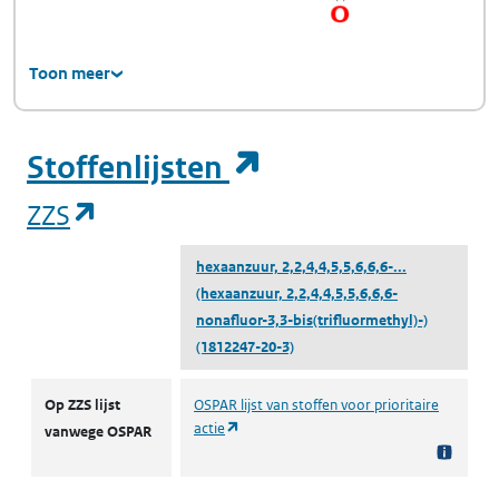
Toon meer
(opent in een ni
Stoffenlijsten
(opent in een nieuw tabblad)
ZZS
hexaanzuur, 2,2,4,4,5,5,6,6,6-...
(hexaanzuur, 2,2,4,4,5,5,6,6,6-
nonafluor-3,3-bis(trifluormethyl)-)
(1812247-20-3)
ZZS
Op ZZS lijst
OSPAR lijst van stoffen voor prioritaire
(opent in een nieuw tabblad)
actie
vanwege OSPAR