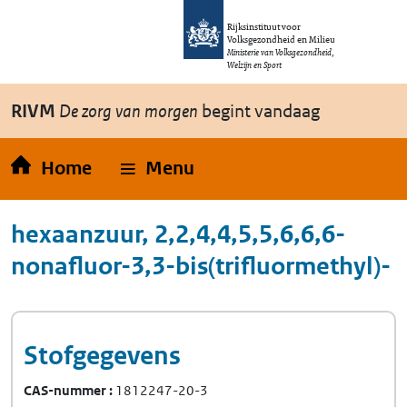
Overslaan en naar de inhoud gaan
Direct naar de hoofdnavigatie
Rijksinstituut voor
Volksgezondheid en Milieu
Ministerie van Volksgezondheid,
Welzijn en Sport
RIVM
De zorg van morgen
begint vandaag
Home
Menu
hexaanzuur, 2,2,4,4,5,5,6,6,6-
nonafluor-3,3-bis(trifluormethyl)-
Stofgegevens
CAS-nummer
1812247-20-3