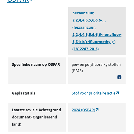
hexaanzuur,
2,2,4,4,5,5,6,6,6-...
(hexaanzuur,
2,2,4,4,5,5,6,6,6-nonafluor-
3,3-bis(trifluormethyl)-)
(1812247-20-3)
OSPAR
Specifieke naam op OSPAR
per- en polyfluoralkylstoffen
(PFAS)
(opent i
Geplaatst als
Stof voor prioritaire actie
(opent in een nieuw 
Laatste revisie Achtergrond
2024 (OSPAR)
document (Organiserend
land)