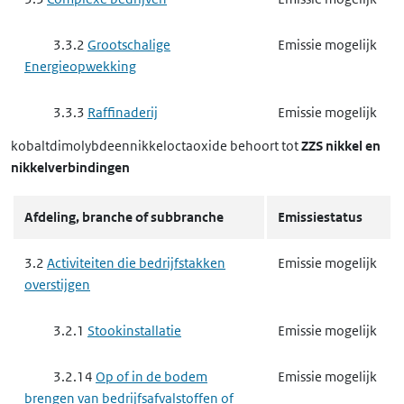
3.3.2
Grootschalige
Emissie mogelijk
Energieopwekking
3.3.3
Raffinaderij
Emissie mogelijk
kobaltdimolybdeennikkeloctaoxide
behoort tot
ZZS nikkel en
3.3.6
Basismetaal
Emissie mogelijk
nikkelverbindingen
3.3.6 b
het exploiteren van
Emissie mogelijk
Afdeling, branche of subbranche
Emissiestatus
een ippc-installatie voor het maken
van ijzer of staal
3.2
Activiteiten die bedrijfstakken
Emissie mogelijk
overstijgen
3.3.6 c
het exploiteren van
Emissie mogelijk
een andere milieubelastende
3.2.1
Stookinstallatie
Emissie mogelijk
installatie voor het maken van ijzer of
staal
3.2.14
Op of in de bodem
Emissie mogelijk
brengen van bedrijfsafvalstoffen of