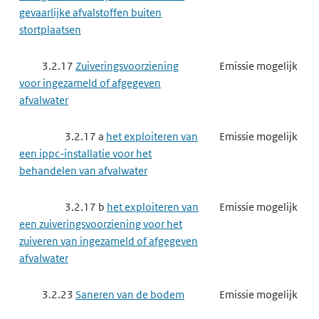
3.3.6 d
het exploiteren van
Emissie mogelijk
gevaarlijke afvalstoffen buiten
een ippc-installatie voor het
stortplaatsen
verwerken van ferrometalen door
warmwalsen, smeden met hamers of
3.2.17
Zuiveringsvoorziening
Emissie mogelijk
het aanbrengen van deklagen van
voor ingezameld of afgegeven
gesmolten metaal
afvalwater
3.3.6 e
het exploiteren van
Emissie mogelijk
3.2.17 a
het exploiteren van
Emissie mogelijk
een ippc-installatie voor het smelten
een ippc-installatie voor het
of gieten van ferrometalen
behandelen van afvalwater
3.3.6 f
het exploiteren van
Emissie mogelijk
3.2.17 b
het exploiteren van
Emissie mogelijk
een andere milieubelastende
een zuiveringsvoorziening voor het
installatie voor het smelten of gieten
zuiveren van ingezameld of afgegeven
van ferrometalen
afvalwater
3.3.6 g
het exploiteren van
Emissie mogelijk
3.2.23
Saneren van de bodem
Emissie mogelijk
een ippc-installatie voor het winnen
van ruwe non-ferrometalen uit erts,