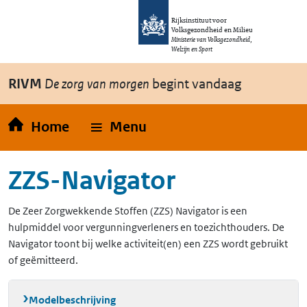
Overslaan en naar de inhoud gaan
Direct naar de hoofdnavigatie
Rijksinstituut voor
Volksgezondheid en Milieu
Ministerie van Volksgezondheid,
Welzijn en Sport
RIVM
De zorg van morgen
begint vandaag
Home
Menu
ZZS-Navigator
De Zeer Zorgwekkende Stoffen (ZZS) Navigator is een
hulpmiddel voor vergunningverleners en toezichthouders. De
Navigator toont bij welke activiteit(en) een ZZS wordt gebruikt
of geëmitteerd.
Modelbeschrijving