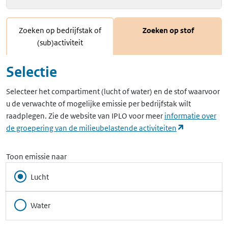
Zoeken op bedrijfstak of
Zoeken op stof
(sub)activiteit
Selectie
Selecteer het compartiment (lucht of water) en de stof waarvoor
u de verwachte of mogelijke emissie per bedrijfstak wilt
raadplegen. Zie de website van IPLO voor meer
informatie over
(opent in ee
de groepering van de milieubelastende activiteiten
Toon emissie naar
Lucht
Water