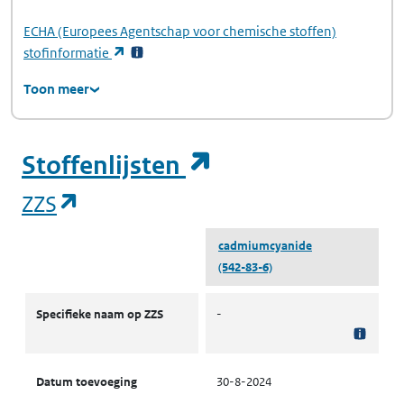
ECHA
(Europees Agentschap voor chemische stoffen)
(opent in een nieuw tabblad)
stofinformatie
Toon meer
(opent in een ni
Stoffenlijsten
(opent in een nieuw tabblad)
ZZS
cadmiumcyanide
(542-83-6)
ZZS
Specifieke naam op ZZS
-
Datum toevoeging
30-8-2024