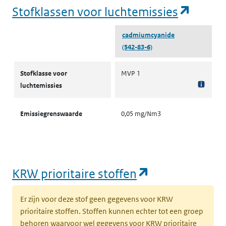
(opent
Stofklassen voor luchtemissies
cadmiumcyanide
(542-83-6)
Stofklassen voor luchtemissies
Stofklasse voor
MVP 1
luchtemissies
Emissiegrenswaarde
0,05 mg/Nm3
(opent in een
KRW prioritaire stoffen
Er zijn voor deze stof geen gegevens voor KRW
prioritaire stoffen. Stoffen kunnen echter tot een groep
behoren waarvoor wel gegevens voor KRW prioritaire