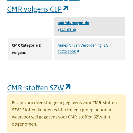
(opent in een nieuw
CMR volgens CLP
cadmiumcyanide
(542-83-6)
CMR volgens CLP
CMR Categorie 2
Annex VI van Verordening (EG)
(opent in een nieuw tabblad)
1272/2008
volgens
(opent in een nieu
CMR-stoffen SZW
Er zijn voor deze stof geen gegevens voor CMR-stoffen
SZW. Stoffen kunnen echter tot een groep behoren
waarvoor wel gegevens voor CMR-stoffen SZW zijn
opgenomen.