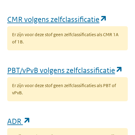
(opent i
CMR volgens zelfclassificatie
Er zijn voor deze stof geen zelfclassificaties als CMR 1A
of 1B.
(op
PBT/vPvB volgens zelfclassificatie
Er zijn voor deze stof geen zelfclassificaties als PBT of
vPvB.
(opent in een nieuw tabblad)
ADR