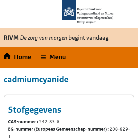
Overslaan en naar de inhoud gaan
Direct naar de hoofdnavigatie
Rijksinstituut voor
Volksgezondheid en Milieu
Ministerie van Volksgezondheid,
Welzijn en Sport
RIVM
De zorg van morgen
begint vandaag
Home
Menu
cadmiumcyanide
Stofgegevens
CAS-nummer
542-83-6
EG-nummer
(Europees Gemeenschap-nummer)
208-829-
1