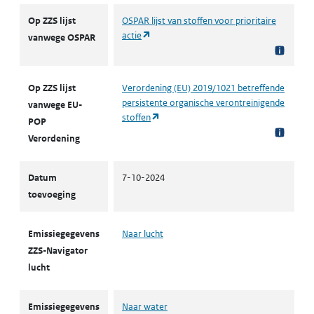
ZZS
Op ZZS lijst
OSPAR lijst van stoffen voor prioritaire
(opent in een nieuw tabblad)
actie
vanwege OSPAR
Op ZZS lijst
Verordening (EU) 2019/1021 betreffende
persistente organische verontreinigende
vanwege EU-
(opent in een nieuw tabblad)
stoffen
POP
Verordening
Datum
7-10-2024
toevoeging
Emissiegegevens
Naar lucht
ZZS-Navigator
lucht
Emissiegegevens
Naar water