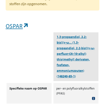
stoffen zijn opgenomen.
(opent in een nieuw tabblad)
OSPAR
1,3-propaandiol, 2,2-
bis[[(γ-ω...
(1,3-
propaandiol, 2,2-bis[[(γ-ω-
perfluor-C4–10-alkyl)
thio]methyl] derivaten,
fosfaten,
ammoniumzouten)
(148240-85-1)
OSPAR
Specifieke naam op OSPAR
per- en polyfluoralkylstoffen
(PFAS)