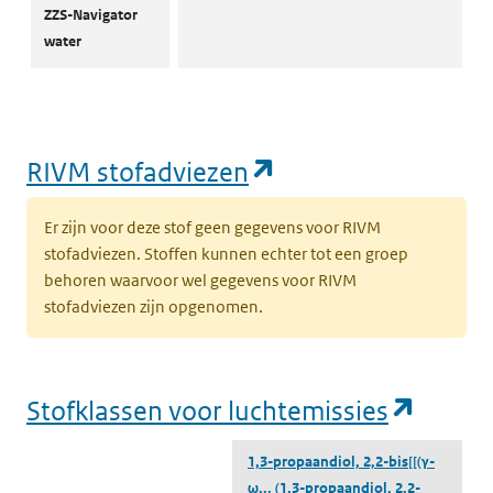
ZZS-Navigator
water
(opent in een nie
RIVM stofadviezen
Er zijn voor deze stof geen gegevens voor RIVM
stofadviezen. Stoffen kunnen echter tot een groep
behoren waarvoor wel gegevens voor RIVM
stofadviezen zijn opgenomen.
(opent
Stofklassen voor luchtemissies
1,3-propaandiol, 2,2-bis[[(γ-
ω...
(1,3-propaandiol, 2,2-