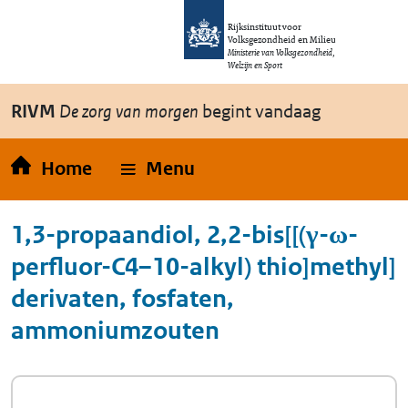
Overslaan en naar de inhoud gaan
Direct naar de hoofdnavigatie
Rijksinstituut voor
Volksgezondheid en Milieu
Ministerie van Volksgezondheid,
Welzijn en Sport
RIVM
De zorg van morgen
begint vandaag
Home
Menu
1,3-propaandiol, 2,2-bis[[(γ-ω-
perfluor-C4–10-alkyl) thio]methyl]
derivaten, fosfaten,
ammoniumzouten