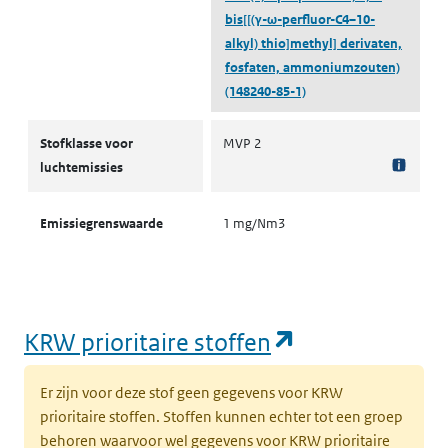
bis[[(γ-ω-perfluor-C4–10-
alkyl) thio]methyl] derivaten,
fosfaten, ammoniumzouten)
(148240-85-1)
Stofklassen voor luchtemissies
Stofklasse voor
MVP 2
luchtemissies
Emissiegrenswaarde
1 mg/Nm3
(opent in een
KRW prioritaire stoffen
Er zijn voor deze stof geen gegevens voor KRW
prioritaire stoffen. Stoffen kunnen echter tot een groep
behoren waarvoor wel gegevens voor KRW prioritaire