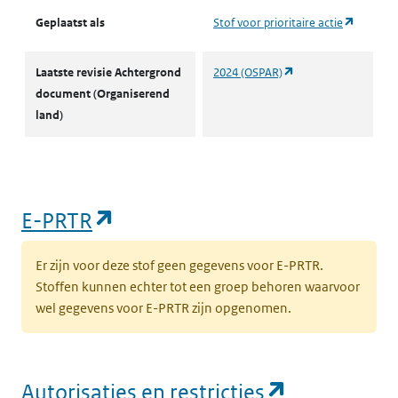
(opent i
Geplaatst als
Stof voor prioritaire actie
(opent in een nieuw 
Laatste revisie Achtergrond
2024 (OSPAR)
document (Organiserend
land)
(opent in een nieuw tabblad)
E-PRTR
Er zijn voor deze stof geen gegevens voor E-PRTR.
Stoffen kunnen echter tot een groep behoren waarvoor
wel gegevens voor E-PRTR zijn opgenomen.
(opent in e
Autorisaties en restricties