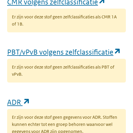
(opent i
CMR volgens zelfclassificatie
Er zijn voor deze stof geen zelfclassificaties als CMR 1A
of 1B.
(op
PBT/vPvB volgens zelfclassificatie
Er zijn voor deze stof geen zelfclassificaties als PBT of
vPvB.
(opent in een nieuw tabblad)
ADR
Er zijn voor deze stof geen gegevens voor ADR. Stoffen
kunnen echter tot een groep behoren waarvoor wel
gegevens voor ADR zijn opgenomen.