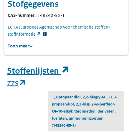
Stofgegevens
CAS-nummer
148240-85-1
ECHA
(Europees Agentschap voor chemische stoffen)
(opent in een nieuw tabblad)
stofinformatie
Toon meer
(opent in een ni
Stoffenlijsten
(opent in een nieuw tabblad)
ZZS
1,3-propaandiol, 2,2-bis[[(γ-ω...
(1,3-
propaandiol, 2,2-bis[[(γ-ω-perfluor-
C4–10-alkyl) thio]methyl] derivaten,
fosfaten, ammoniumzouten)
(148240-85-1)