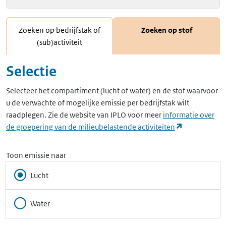
Zoeken op bedrijfstak of
Zoeken op stof
(sub)activiteit
Selectie
Selecteer het compartiment (lucht of water) en de stof waarvoor
u de verwachte of mogelijke emissie per bedrijfstak wilt
raadplegen. Zie de website van IPLO voor meer
informatie over
(opent in ee
de groepering van de milieubelastende activiteiten
Toon emissie naar
Lucht
Water