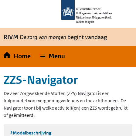
Overslaan en naar de inhoud gaan
Direct naar de hoofdnavigatie
Rijksinstituut voor
Volksgezondheid en Milieu
Ministerie van Volksgezondheid,
Welzijn en Sport
RIVM
De zorg van morgen
begint vandaag
Home
Menu
ZZS-Navigator
De Zeer Zorgwekkende Stoffen (ZZS) Navigator is een
hulpmiddel voor vergunningverleners en toezichthouders. De
Navigator toont bij welke activiteit(en) een ZZS wordt gebruikt
of geëmitteerd.
Modelbeschrijving