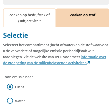
Zoeken op bedrijfstak of
Zoeken op stof
(sub)activiteit
Selectie
Selecteer het compartiment (lucht of water) en de stof waarvoor
u de verwachte of mogelijke emissie per bedrijfstak wilt
raadplegen. Zie de website van IPLO voor meer
informatie over
(opent in ee
de groepering van de milieubelastende activiteiten
Toon emissie naar
Lucht
Water