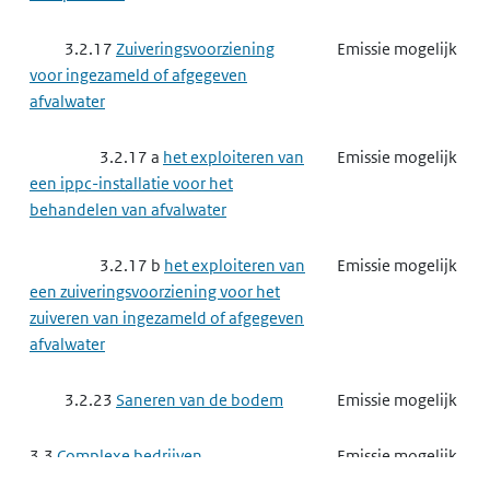
een ippc-installatie voor het smelten
van minerale stoffen en het maken
3.2.17
Zuiveringsvoorziening
Emissie mogelijk
van mineraalvezels, glazuren of
voor ingezameld of afgegeven
emailles
afvalwater
3.3.8
Basischemie
Emissie mogelijk
3.2.17 a
het exploiteren van
Emissie mogelijk
een ippc-installatie voor het
3.3.8 a
het exploiteren van
Emissie mogelijk
behandelen van afvalwater
een ippc-installatie voor het maken
van organisch-chemische producten
3.2.17 b
het exploiteren van
Emissie mogelijk
een zuiveringsvoorziening voor het
3.3.8 d
het exploiteren van
Gebruik mogelijk
zuiveren van ingezameld of afgegeven
een ippc-installatie voor het maken
afvalwater
van producten voor
gewasbescherming of van biociden
3.2.23
Saneren van de bodem
Emissie mogelijk
3.3.8 e
het exploiteren van
Gebruik mogelijk
3.3
Complexe bedrijven
Emissie mogelijk
een ippc-installatie voor het maken
van farmaceutische producten