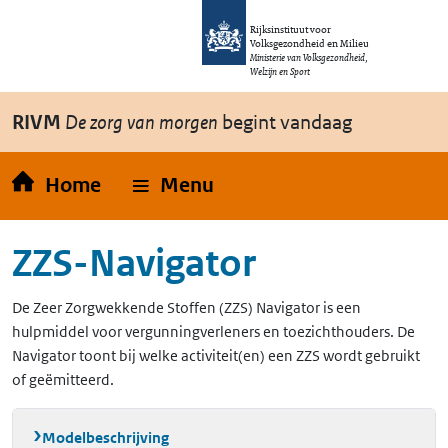
Overslaan en naar de inhoud gaan
Direct naar de hoofdnavigatie
Rijksinstituut voor
Volksgezondheid en Milieu
Ministerie van Volksgezondheid,
Welzijn en Sport
RIVM
De zorg van morgen
begint vandaag
Home
Menu
ZZS-Navigator
De Zeer Zorgwekkende Stoffen (ZZS) Navigator is een
hulpmiddel voor vergunningverleners en toezichthouders. De
Navigator toont bij welke activiteit(en) een ZZS wordt gebruikt
of geëmitteerd.
Modelbeschrijving