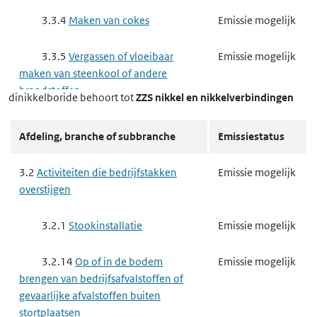
3.3.4
Maken van cokes
Emissie mogelijk
3.3.5
Vergassen of vloeibaar
Emissie mogelijk
maken van steenkool of andere
brandstoffen
dinikkelboride
behoort tot
ZZS nikkel en nikkelverbindingen
3.3.6
Basismetaal
Gebruik mogelijk
Afdeling, branche of subbranche
Emissiestatus
3.3.7
Complexe minerale
Emissie mogelijk
3.2
Activiteiten die bedrijfstakken
Emissie mogelijk
industrie
overstijgen
3.3.7 d
het exploiteren van
Emissie mogelijk
3.2.1
Stookinstallatie
Emissie mogelijk
een ippc-installatie voor het maken
van glas, met inbegrip van het maken
3.2.14
Op of in de bodem
Emissie mogelijk
van glasvezels
brengen van bedrijfsafvalstoffen of
gevaarlijke afvalstoffen buiten
3.3.7 f
het exploiteren van
Emissie mogelijk
stortplaatsen