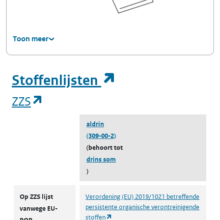
Toon meer
(opent in een ni
Stoffenlijsten
(opent in een nieuw tabblad)
ZZS
aldrin
(309-00-2)
(behoort tot
drins som
)
ZZS
Op ZZS lijst
Verordening (EU) 2019/1021 betreffende
persistente organische verontreinigende
vanwege EU-
(opent in een nieuw tabblad)
stoffen