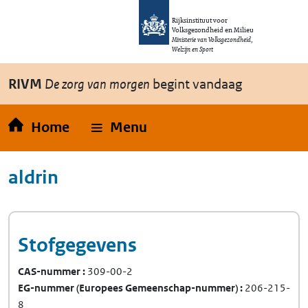
Overslaan en naar de inhoud gaan
Direct naar de hoofdnavigatie
Rijksinstituut voor
Volksgezondheid en Milieu
Ministerie van Volksgezondheid,
Welzijn en Sport
RIVM
De zorg van morgen
begint vandaag
Home
Menu
aldrin
Stofgegevens
CAS-nummer
309-00-2
EG-nummer
(Europees Gemeenschap-nummer)
206-215-
8