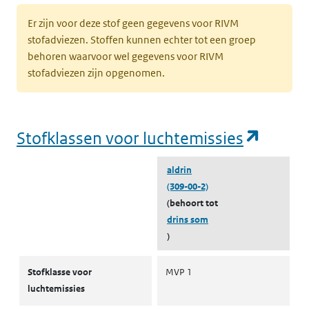
Er zijn voor deze stof geen gegevens voor RIVM
stofadviezen. Stoffen kunnen echter tot een groep
behoren waarvoor wel gegevens voor RIVM
stofadviezen zijn opgenomen.
(opent
Stofklassen voor luchtemissies
aldrin
(309-00-2)
(behoort tot
drins som
)
Stofklassen voor luchtemissies
Stofklasse voor
MVP 1
luchtemissies