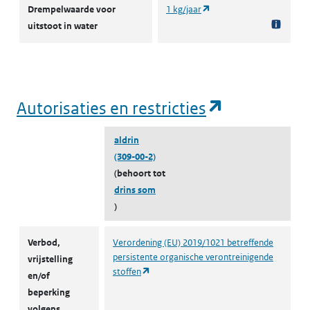
(opent in een nieuw tabb
Drempelwaarde voor
1 kg/jaar
uitstoot in water
(opent in e
Autorisaties en restricties
aldrin
(309-00-2)
(behoort tot
drins som
)
Autorisaties en restricties
Verbod,
Verordening (EU) 2019/1021 betreffende
persistente organische verontreinigende
vrijstelling
(opent in een nieuw tabblad)
stoffen
en/of
beperking
volgens