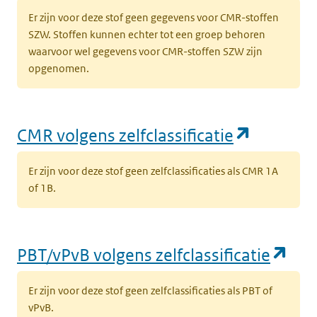
(
Er zijn voor deze stof geen gegevens voor CMR-stoffen
l
SZW. Stoffen kunnen echter tot een groep behoren
waarvoor wel gegevens voor CMR-stoffen SZW zijn
(opent in een nieuw tabblad)
Milieu
Grond
K
opgenomen.
k
‘
t
l
(opent i
CMR volgens zelfclassificatie
(opent in een nieuw tabblad)
Milieu
Grond
K
Er zijn voor deze stof geen zelfclassificaties als CMR 1A
k
of 1B.
v
t
l
(op
PBT/vPvB volgens zelfclassificatie
(opent in een nieuw tabblad)
Milieu
Grond
K
Er zijn voor deze stof geen zelfclassificaties als PBT of
k
vPvB.
v