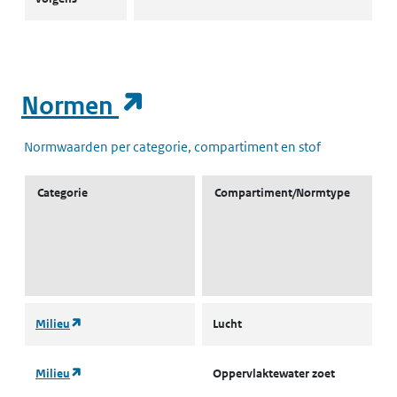
(opent in een nieuw t
Normen
Normwaarden per categorie, compartiment en stof
Categorie
Compartiment/Normtype
(opent in een nieuw tabblad)
Milieu
Lucht
L
(opent in een nieuw tabblad)
Milieu
Oppervlaktewater zoet
l