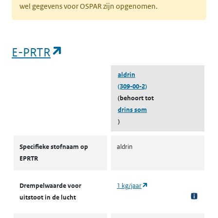
wel gegevens voor OSPAR zijn opgenomen.
(opent in een nieuw tabblad)
E-PRTR
aldrin
(309-00-2)
(behoort tot
drins som
)
E-PRTR
Specifieke stofnaam op
aldrin
EPRTR
(opent in een nieuw tabb
Drempelwaarde voor
1 kg/jaar
uitstoot in de lucht