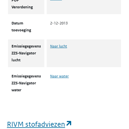
POP
Verordening
Datum
2-12-2013
toevoeging
Emissiegegevens
Naar lucht
ZZS-Navigator
lucht
Emissiegegevens
Naar water
ZZS-Navigator
water
(opent in een nie
RIVM stofadviezen