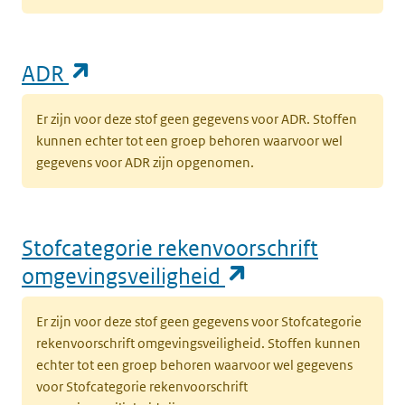
t
l
(opent in een nieuw tabblad)
ADR
(opent in een nieuw tabblad)
Milieu
Grond
K
k
Er zijn voor deze stof geen gegevens voor ADR. Stoffen
v
kunnen echter tot een groep behoren waarvoor wel
k
gegevens voor ADR zijn opgenomen.
‘
(
w
Stofcategorie rekenvoorschrift
(opent in een nieuw tabblad)
Milieu
Grond
K
(opent in een n
omgevingsveiligheid
k
v
Er zijn voor deze stof geen gegevens voor Stofcategorie
t
rekenvoorschrift omgevingsveiligheid. Stoffen kunnen
w
echter tot een groep behoren waarvoor wel gegevens
voor Stofcategorie rekenvoorschrift