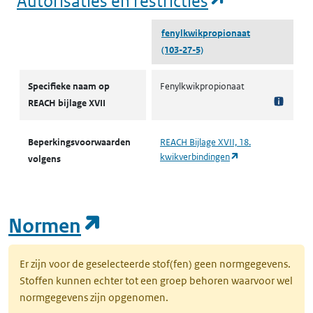
Autorisaties en restricties
fenylkwikpropionaat
(103-27-5)
Autorisaties en restricties
Specifieke naam op
Fenylkwikpropionaat
REACH bijlage XVII
Beperkingsvoorwaarden
REACH Bijlage XVII, 18.
(opent in een nieu
kwikverbindingen
volgens
(opent in een nieuw tab
Normen
Er zijn voor de geselecteerde stof(fen) geen normgegevens.
Stoffen kunnen echter tot een groep behoren waarvoor wel
normgegevens zijn opgenomen.