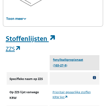
Toon meer
(opent in een ni
Stoffenlijsten
(opent in een nieuw tabblad)
ZZS
fenylkwikpropionaat
(103-27-5)
ZZS
Specifieke naam op ZZS
Op ZZS lijst vanwege
Prioritair gevaarlijke stoffen
(opent in een nieuw tabblad)
KRW lijst
KRW