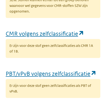
waarvoor wel gegevens voor CMR-stoffen SZW zijn
opgenomen.
(opent i
CMR volgens zelfclassificatie
Er zijn voor deze stof geen zelfclassificaties als CMR 1A
of 1B.
(op
PBT/vPvB volgens zelfclassificatie
Er zijn voor deze stof geen zelfclassificaties als PBT of
vPvB.