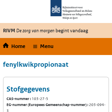
Overslaan en naar de inhoud gaan
Direct naar de hoofdnavigatie
Rijksinstituut voor
Volksgezondheid en Milieu
Ministerie van Volksgezondheid,
Welzijn en Sport
RIVM
De zorg van morgen
begint vandaag
Home
Menu
fenylkwikpropionaat
Stofgegevens
CAS-nummer
103-27-5
EG-nummer
(Europees Gemeenschap-nummer)
203-094-
3