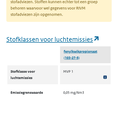
stofadviezen. Stoffen kunnen echter tot een groep
behoren waarvoor wel gegevens voor RIVM
stofadviezen zijn opgenomen.
(opent
Stofklassen voor luchtemissies
fenylkwikpropionaat
(103-27-5)
Stofklassen voor luchtemissies
Stofklasse voor
MVP 1
luchtemissies
Emissiegrenswaarde
0,05 mg/Nm3