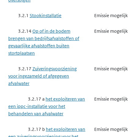
3.2.1
Stookinstallatie
Emissie mogelijk
3.2.14
Op of in de bodem
Emissie mogelijk
brengen van bedrijfsafvalstoffen of
gevaarlijke afvalstoffen buiten
stortplaatsen
3.2.17
Zuiveringsvoorziening
Emissie mogelijk
voor ingezameld of afgegeven
afvalwater
3.2.17 a
het exploiteren van
Emissie mogelijk
een ippc-installatie voor het
behandelen van afvalwater
3.2.17 b
het exploiteren van
Emissie mogelijk
een zuiveringsvoorziening voor het