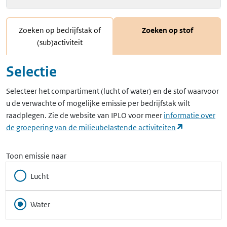
Zoeken op bedrijfstak of
Zoeken op stof
(sub)activiteit
Selectie
Selecteer het compartiment (lucht of water) en de stof waarvoor
u de verwachte of mogelijke emissie per bedrijfstak wilt
raadplegen. Zie de website van IPLO voor meer
informatie over
(opent in ee
de groepering van de milieubelastende activiteiten
Toon emissie naar
Lucht
Water