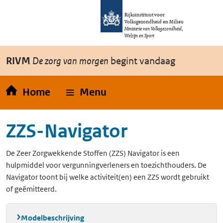
Overslaan en naar de inhoud gaan
Direct naar de hoofdnavigatie
Rijksinstituut voor
Volksgezondheid en Milieu
Ministerie van Volksgezondheid,
Welzijn en Sport
RIVM
De zorg van morgen
begint vandaag
Home
Menu
ZZS-Navigator
De Zeer Zorgwekkende Stoffen (ZZS) Navigator is een
hulpmiddel voor vergunningverleners en toezichthouders. De
Navigator toont bij welke activiteit(en) een ZZS wordt gebruikt
of geëmitteerd.
Modelbeschrijving