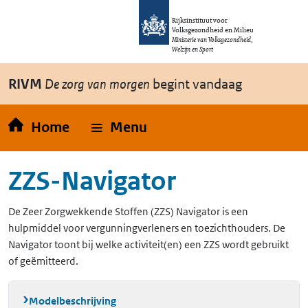
Overslaan en naar de inhoud gaan
Direct naar de hoofdnavigatie
Rijksinstituut voor
Volksgezondheid en Milieu
Ministerie van Volksgezondheid,
Welzijn en Sport
RIVM
De zorg van morgen
begint vandaag
Home
Menu
ZZS-Navigator
De Zeer Zorgwekkende Stoffen (ZZS) Navigator is een
hulpmiddel voor vergunningverleners en toezichthouders. De
Navigator toont bij welke activiteit(en) een ZZS wordt gebruikt
of geëmitteerd.
Modelbeschrijving