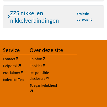
ZZS nikkel en
Emissie
nikkelverbindingen
verwacht
Service
Over deze site
(opent in een nieuw tabblad)
(opent in een nieuw tabblad)
Contact
Colofon
(opent in een nieuw tabblad)
(opent in een nieuw tabblad)
Helpdesk
Cookies
(opent in een nieuw tabblad)
Proclaimer
Responsible
(opent in een nieuw tabblad)
disclosure
Index stoffen
Toegankelijkheid
(opent in een nieuw tabblad)