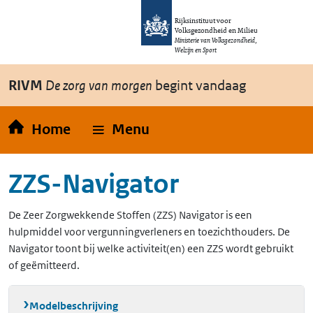
Overslaan en naar de inhoud gaan
Direct naar de hoofdnavigatie
Rijksinstituut voor
Volksgezondheid en Milieu
Ministerie van Volksgezondheid,
Welzijn en Sport
RIVM
De zorg van morgen
begint vandaag
Home
Menu
ZZS-Navigator
De Zeer Zorgwekkende Stoffen (ZZS) Navigator is een
hulpmiddel voor vergunningverleners en toezichthouders. De
Navigator toont bij welke activiteit(en) een ZZS wordt gebruikt
of geëmitteerd.
Modelbeschrijving