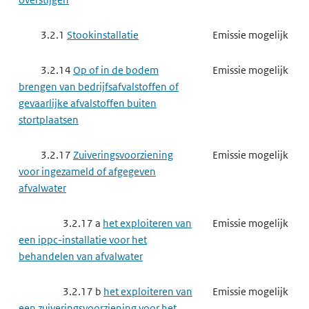
3.2.1
Stookinstallatie
Emissie mogelijk
3.2.14
Op of in de bodem
Emissie mogelijk
brengen van bedrijfsafvalstoffen of
gevaarlijke afvalstoffen buiten
stortplaatsen
3.2.17
Zuiveringsvoorziening
Emissie mogelijk
voor ingezameld of afgegeven
afvalwater
3.2.17 a
het exploiteren van
Emissie mogelijk
een ippc-installatie voor het
behandelen van afvalwater
3.2.17 b
het exploiteren van
Emissie mogelijk
een zuiveringsvoorziening voor het