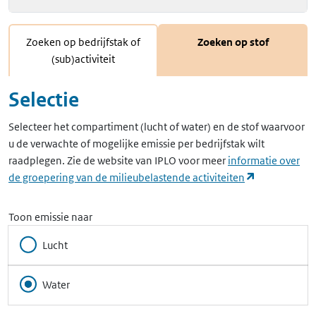
Zoeken op bedrijfstak of
Zoeken op stof
(sub)activiteit
Selectie
Selecteer het compartiment (lucht of water) en de stof waarvoor
u de verwachte of mogelijke emissie per bedrijfstak wilt
raadplegen. Zie de website van IPLO voor meer
informatie over
(opent in ee
de groepering van de milieubelastende activiteiten
Toon emissie naar
Lucht
Water