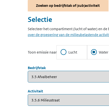
Zoeken op bedrijfstak of (sub)activiteit
Selectie
Selecteer het compartiment (lucht of water) en de b
over de groepering van de milieubelastende activit
Toon emissie naar
Lucht
Water
Bedrijfstak
Activiteit