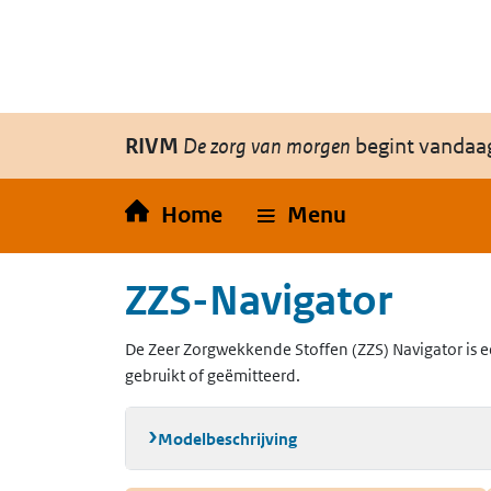
Overslaan en naar de inhoud gaan
Direct naar de hoofdnavigatie
RIVM
De zorg van morgen
begint vandaa
Home
Menu
ZZS-Navigator
De Zeer Zorgwekkende Stoffen (ZZS) Navigator is e
gebruikt of geëmitteerd.
Modelbeschrijving