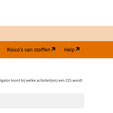
(opent in een nieuw tabb
(opent in een
Risico's van stoffen
Help
ator toont bij welke activiteit(en) een ZZS wordt