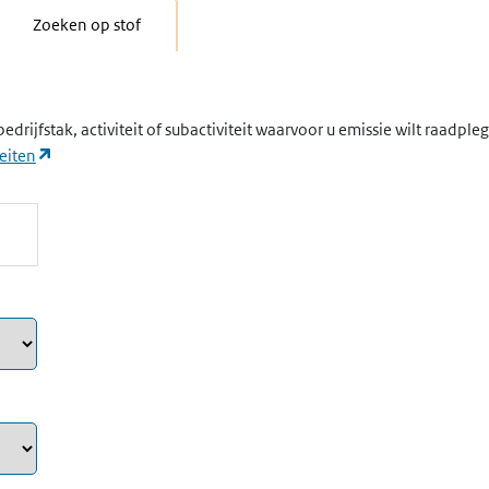
Zoeken op stof
edrijfstak, activiteit of subactiviteit waarvoor u emissie wilt raadpl
(opent in een nieuw tabblad)
eiten