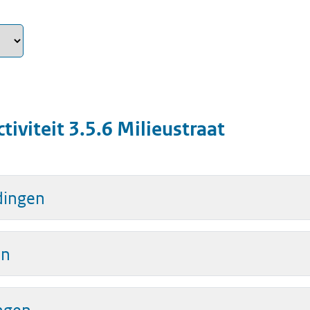
ctiviteit
3.5.6 Milieustraat
dingen
en
ingen