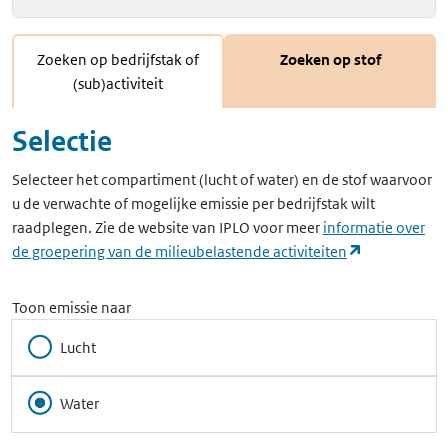
Zoeken op bedrijfstak of
Zoeken op stof
(sub)activiteit
Selectie
Selecteer het compartiment (lucht of water) en de stof waarvoor
u de verwachte of mogelijke emissie per bedrijfstak wilt
raadplegen. Zie de website van IPLO voor meer
informatie over
(opent in ee
de groepering van de milieubelastende activiteiten
Toon emissie naar
Lucht
Water