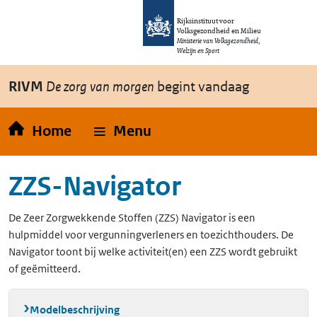
Overslaan en naar de inhoud gaan
Direct naar de hoofdnavigatie
Rijksinstituut voor
Volksgezondheid en Milieu
Ministerie van Volksgezondheid,
Welzijn en Sport
RIVM
De zorg van morgen
begint vandaag
Home
Menu
ZZS-Navigator
De Zeer Zorgwekkende Stoffen (ZZS) Navigator is een
hulpmiddel voor vergunningverleners en toezichthouders. De
Navigator toont bij welke activiteit(en) een ZZS wordt gebruikt
of geëmitteerd.
Modelbeschrijving