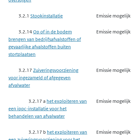
3.2.1
Stookinstallatie
Emissie mogelijk
3.2.14
Op of in de bodem
Emissie mogelijk
brengen van bedrijfsafvalstoffen of
gevaarlijke afvalstoffen buiten
stortplaatsen
3.2.17
Zuiveringsvoorziening
Emissie mogelijk
voor ingezameld of afgegeven
afvalwater
3.2.17 a
het exploiteren van
Emissie mogelijk
een ippc-installatie voor het
behandelen van afvalwater
3.2.17 b
het exploiteren van
Emissie mogelijk
een zuiveringsvoorziening voor het