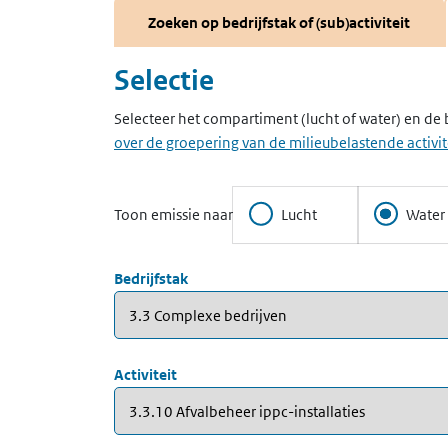
Zoeken op bedrijfstak of (sub)activiteit
Selectie
Selecteer het compartiment (lucht of water) en de b
over de groepering van de milieubelastende activit
Toon emissie naar
Lucht
Water
Bedrijfstak
Activiteit