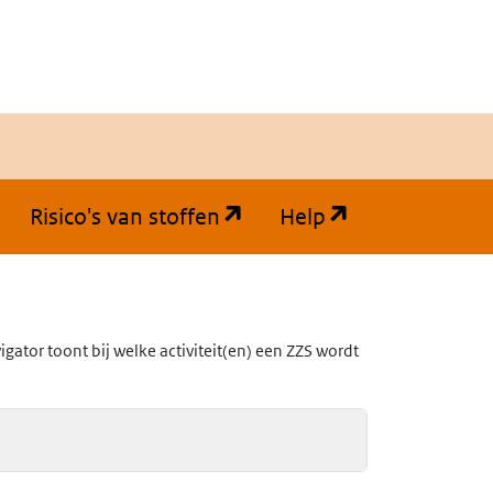
(opent in een nieuw tabb
(opent in een
Risico's van stoffen
Help
ator toont bij welke activiteit(en) een ZZS wordt