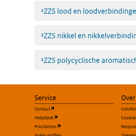
ZZS lood en loodverbinding
ZZS nikkel en nikkelverbind
ZZS polycyclische aromatisc
Service
Over
(opent in een nieuw tabblad)
Contact
Colofo
(opent in een nieuw tabblad)
Helpdesk
Cookie
(opent in een nieuw tabblad)
Proclaimer
Respons
Index stoffen
Toegan