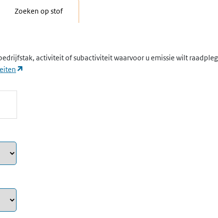
Zoeken op stof
edrijfstak, activiteit of subactiviteit waarvoor u emissie wilt raadpl
(opent in een nieuw tabblad)
eiten