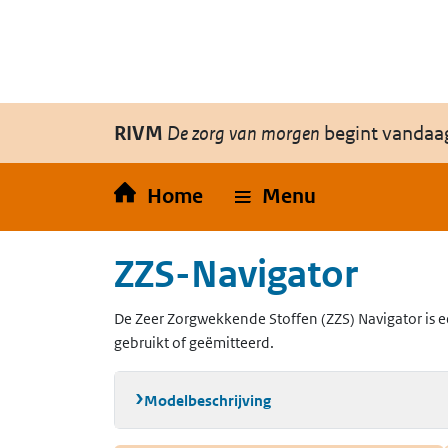
Overslaan en naar de inhoud gaan
Direct naar de hoofdnavigatie
RIVM
De zorg van morgen
begint vandaa
Home
Menu
ZZS-Navigator
De Zeer Zorgwekkende Stoffen (ZZS) Navigator is e
gebruikt of geëmitteerd.
Modelbeschrijving