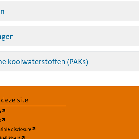
en
ingen
he koolwaterstoffen (PAKs)
 deze site
(opent in een nieuw tabblad)
n
(opent in een nieuw tabblad)
s
(opent in een nieuw tabblad)
ible disclosure
(opent in een nieuw tabblad)
kelijkheid