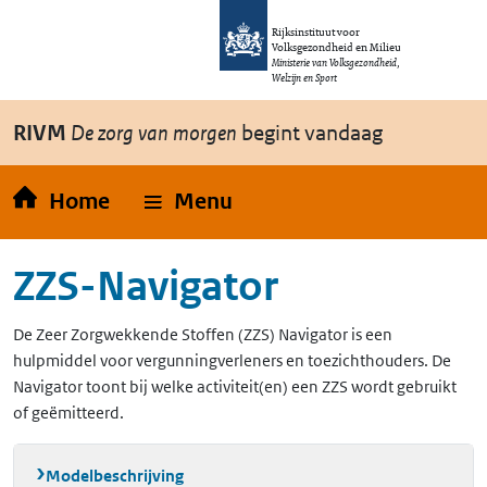
Overslaan en naar de inhoud gaan
Direct naar de hoofdnavigatie
Rijksinstituut voor
Volksgezondheid en Milieu
Ministerie van Volksgezondheid,
Welzijn en Sport
RIVM
De zorg van morgen
begint vandaag
Home
Menu
ZZS-Navigator
De Zeer Zorgwekkende Stoffen (ZZS) Navigator is een
hulpmiddel voor vergunningverleners en toezichthouders. De
Navigator toont bij welke activiteit(en) een ZZS wordt gebruikt
of geëmitteerd.
Modelbeschrijving