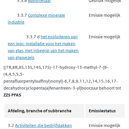
3.3.6
Basismetaal
Gebruik mogelijk
3.3.7
Complexe minerale
Emissie mogelijk
industrie
3.3.7 d
het exploiteren van
Emissie mogelijk
een ippc-installatie voor het maken
van glas, met inbegrip van het maken
van glasvezels
[(7R,8R,9S,13S,14S,17S)-17-hydroxy-13-methyl-7-[9-
3.3.7 f
het exploiteren van
Emissie mogelijk
(4,4,5,5,5-
een ippc-installatie voor het smelten
pentafluorpentylsulfinyl)nonyl]-6,7,8,9,11,12,14,15,16,17-
van minerale stoffen en het maken
decahydrocyclopenta[a]fenantreen-3-yl]boorzuur
behoort tot
van mineraalvezels, glazuren of
ZZS PFAS
emailles
Afdeling, branche of subbranche
Emissiestatus
3.3.8
Basischemie
Emissie mogelijk
3.2
Activiteiten die bedrijfstakken
Emissie mogelijk