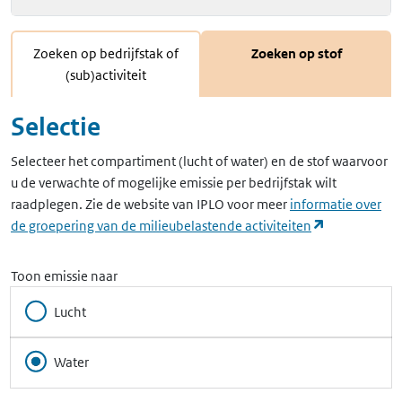
Zoeken op bedrijfstak of
Zoeken op stof
(sub)activiteit
Selectie
Selecteer het compartiment (lucht of water) en de stof waarvoor
u de verwachte of mogelijke emissie per bedrijfstak wilt
raadplegen. Zie de website van IPLO voor meer
informatie over
(opent in ee
de groepering van de milieubelastende activiteiten
Toon emissie naar
Lucht
Water