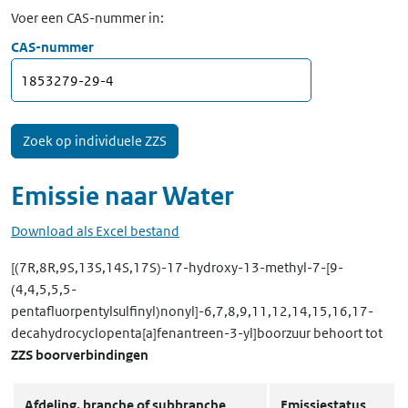
Voer een CAS-nummer in:
CAS-nummer
Emissie naar
Water
Download als Excel bestand
[(7R,8R,9S,13S,14S,17S)-17-hydroxy-13-methyl-7-[9-
(4,4,5,5,5-
pentafluorpentylsulfinyl)nonyl]-6,7,8,9,11,12,14,15,16,17-
decahydrocyclopenta[a]fenantreen-3-yl]boorzuur
behoort tot
ZZS boorverbindingen
Afdeling, branche of subbranche
Emissiestatus