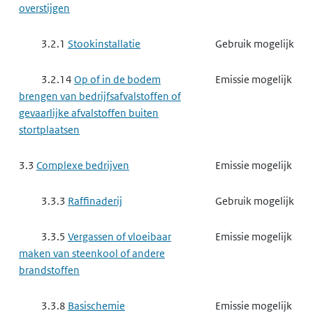
3.3.8 a
het exploiteren van
Gebruik mogelijk
overstijgen
een ippc-installatie voor het maken
van organisch-chemische producten
3.2.1
Stookinstallatie
Gebruik mogelijk
3.3.8 d
het exploiteren van
Gebruik mogelijk
3.2.14
Op of in de bodem
Emissie mogelijk
een ippc-installatie voor het maken
brengen van bedrijfsafvalstoffen of
van producten voor
gevaarlijke afvalstoffen buiten
gewasbescherming of van biociden
stortplaatsen
3.3.8 e
het exploiteren van
Gebruik mogelijk
3.3
Complexe bedrijven
Emissie mogelijk
een ippc-installatie voor het maken
van farmaceutische producten
3.3.3
Raffinaderij
Gebruik mogelijk
3.3.9
Complexe papierindustrie,
Emissie mogelijk
3.3.5
Vergassen of vloeibaar
Emissie mogelijk
houtindustrie en textielindustrie
maken van steenkool of andere
brandstoffen
3.3.9 a
het exploiteren van
Emissie mogelijk
een ippc-installatie voor het maken
3.3.8
Basischemie
Emissie mogelijk
van papierpulp, papier, karton,