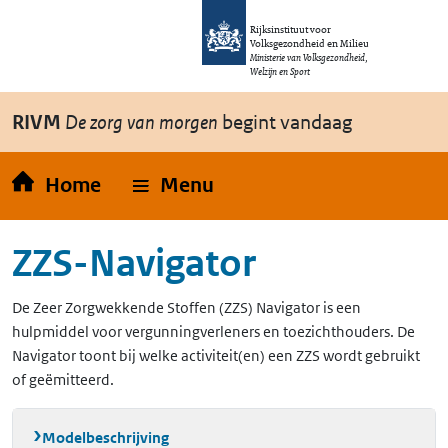
Overslaan en naar de inhoud gaan
Direct naar de hoofdnavigatie
Rijksinstituut voor
Volksgezondheid en Milieu
Ministerie van Volksgezondheid,
Welzijn en Sport
RIVM
De zorg van morgen
begint vandaag
Home
Menu
ZZS-Navigator
De Zeer Zorgwekkende Stoffen (ZZS) Navigator is een
hulpmiddel voor vergunningverleners en toezichthouders. De
Navigator toont bij welke activiteit(en) een ZZS wordt gebruikt
of geëmitteerd.
Modelbeschrijving