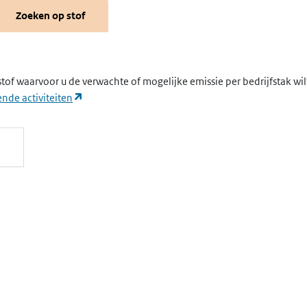
Zoeken op stof
stof waarvoor u de verwachte of mogelijke emissie per bedrijfstak wi
(opent in een nieuw tabblad)
nde activiteiten