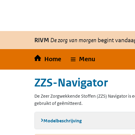
Overslaan en naar de inhoud gaan
Direct naar de hoofdnavigatie
RIVM
De zorg van morgen
begint vandaa
Home
Menu
ZZS-Navigator
De Zeer Zorgwekkende Stoffen (ZZS) Navigator is e
gebruikt of geëmitteerd.
Modelbeschrijving