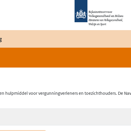
Rijksinstituut voor
Volksgezondheid en Milieu
Ministerie van Volksgezondheid,
Welzijn en Sport
g
en hulpmiddel voor vergunningverleners en toezichthouders. De Navig