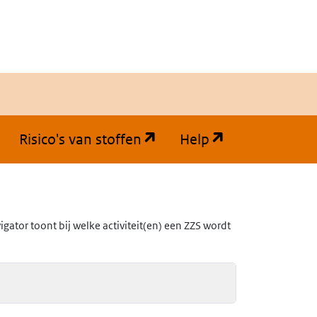
(opent in een nieuw tabb
(opent in een
Risico's van stoffen
Help
ator toont bij welke activiteit(en) een ZZS wordt