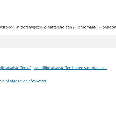
-hydroxy-5-nitrofenyl)azo]-2-naftalenolato(2-)]chromaat(1-)
behoort
fsafvalstoffen of gevaarlijke afvalstoffen buiten stortplaatsen
eld of afgegeven afvalwater