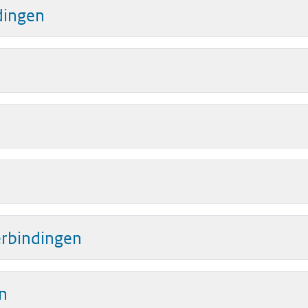
dingen
rbindingen
n