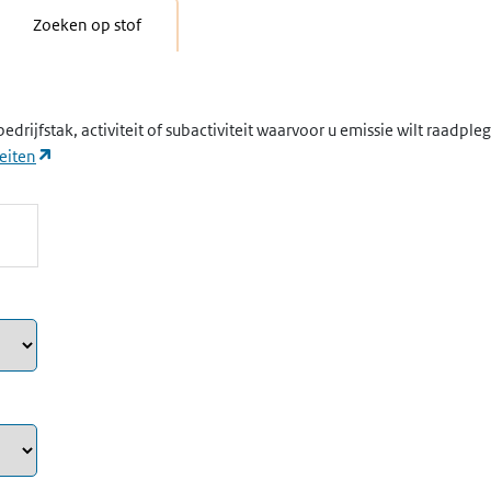
Zoeken op stof
edrijfstak, activiteit of subactiviteit waarvoor u emissie wilt raadpl
(opent in een nieuw tabblad)
eiten