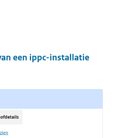
van een ippc-installatie
tofdetails
nzien