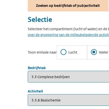
Zoeken op bedrijfstak of (sub)activiteit
Selectie
Selecteer het compartiment (lucht of water) en de b
over de groepering van de milieubelastende activit
Toon emissie naar
Lucht
Water
Bedrijfstak
Activiteit