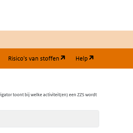
(opent in een nieuw tabb
(opent in een
Risico's van stoffen
Help
ator toont bij welke activiteit(en) een ZZS wordt