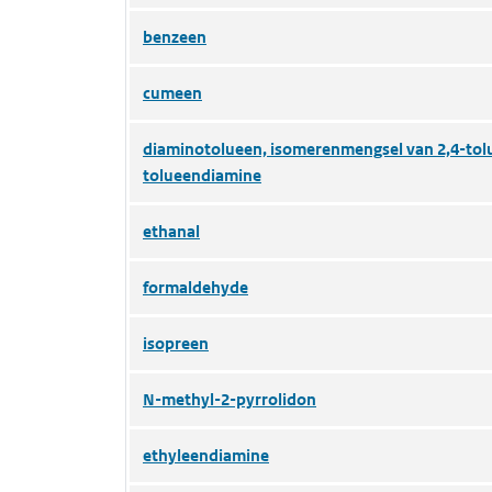
benzeen
cumeen
diaminotolueen, isomerenmengsel van 2,4-tol
tolueendiamine
ethanal
formaldehyde
isopreen
N-methyl-2-pyrrolidon
ethyleendiamine