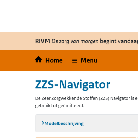
Overslaan en naar de inhoud gaan
Direct naar de hoofdnavigatie
RIVM
De zorg van morgen
begint vandaa
Home
Menu
ZZS-Navigator
De Zeer Zorgwekkende Stoffen (ZZS) Navigator is e
gebruikt of geëmitteerd.
Modelbeschrijving