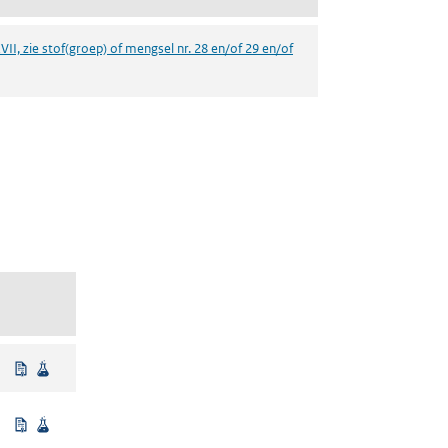
VII, zie stof(groep) of mengsel nr. 28 en/of 29 en/of
een nieuw tabblad)
Uit regelgeving
Wetenschappelijke bron
Beleidsmatig vastgesteld
Wetenschappelijke bron