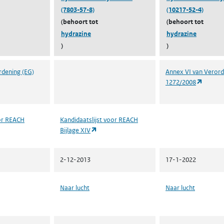
(7803-57-8)
(10217-52-4)
(behoort tot
(behoort tot
hydrazine
hydrazine
)
)
rdening (EG)
Annex VI van Verord
t in een nieuw tabblad)
(opent 
1272/2008
oor REACH
Kandidaatslijst voor REACH
t in een nieuw tabblad)
(opent in een nieuw tabblad)
Bijlage XIV
2-12-2013
17-1-2022
Naar lucht
Naar lucht