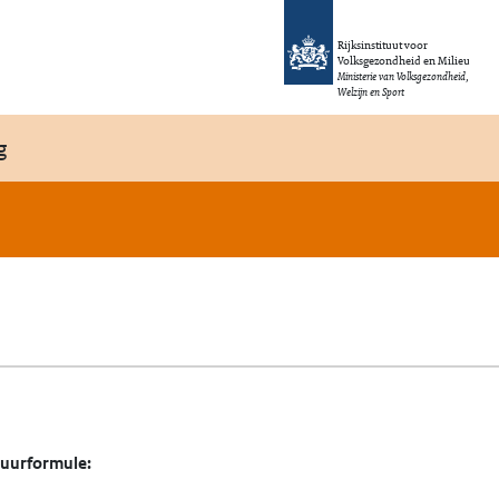
Rijksinstituut voor
Volksgezondheid en Milieu
Ministerie van Volksgezondheid,
Welzijn en Sport
g
tuurformule