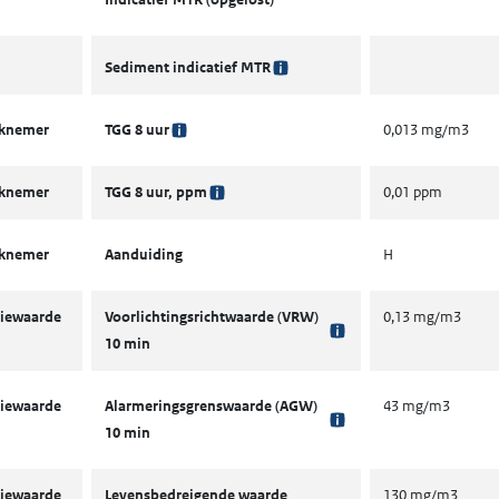
Sediment indicatief MTR
rknemer
TGG 8 uur
0,013 mg/m3
rknemer
TGG 8 uur, ppm
0,01 ppm
rknemer
Aanduiding
H
iewaarde
Voorlichtingsrichtwaarde (VRW)
0,13 mg/m3
10 min
iewaarde
Alarmeringsgrenswaarde (AGW)
43 mg/m3
10 min
iewaarde
Levensbedreigende waarde
130 mg/m3