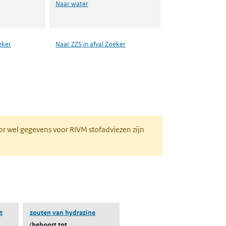
Naar water
eker
Naar ZZS in afval Zoeker
or wel gegevens voor RIVM stofadviezen zijn
t
zouten van hydrazine
(behoort tot