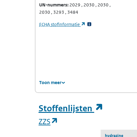
UN-nummers
2029
2030
2030
2030
3293
3484
(Europees Agentschap voor chemische stof
(opent in een nieuw tabb
ECHA
stofinformatie
Toon meer
(opent i
Stoffenlijsten
(opent in een nieuw tab
ZZS
hydrazine