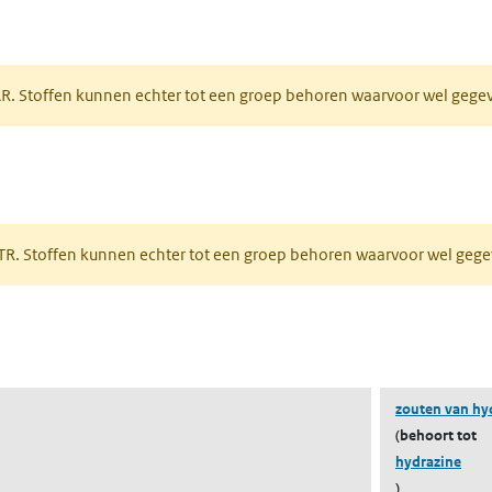
tabblad)
PAR. Stoffen kunnen echter tot een groep behoren waarvoor wel geg
 tabblad)
PRTR. Stoffen kunnen echter tot een groep behoren waarvoor wel ge
pent in een nieuw tabblad)
zouten van hy
(behoort tot
hydrazine
)