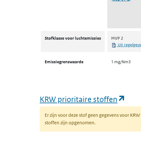
Stofklassen voor luchtemissies
Stofklasse voor luchtemissies
MVP 2
Uit regelgev
Emissiegrenswaarde
1 mg/Nm3
(ope
KRW prioritaire stoffen
Er zijn voor deze stof geen gegevens voor KRW
stoffen zijn opgenomen.