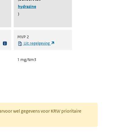
hydrazine
)
MVP 2
(opent in een nieuw tabblad)
Uit regelgeving
1 mg/Nm3
aarvoor wel gegevens voor KRW prioritaire