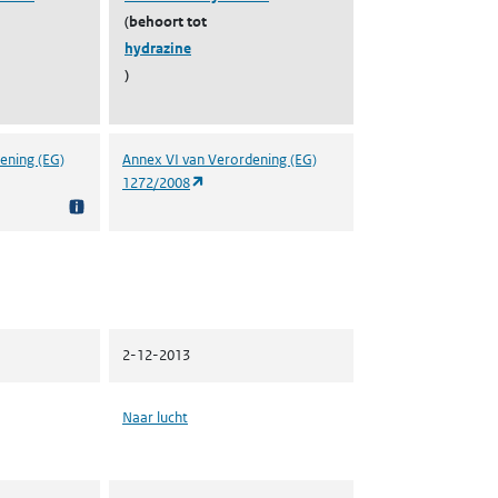
(behoort tot
hydrazine
)
ening (EG)
Annex VI van Verordening (EG)
in een nieuw tabblad)
(opent in een nieuw tabblad)
1272/2008
2-12-2013
Naar lucht