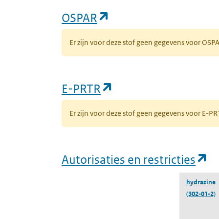
(opent in een nieuw 
OSPAR
Er zijn voor deze stof geen gegevens voor OS
(opent in een nieuw
E-PRTR
Er zijn voor deze stof geen gegevens voor E-
(o
Autorisaties en restricties
hydrazine
(302-01-2)