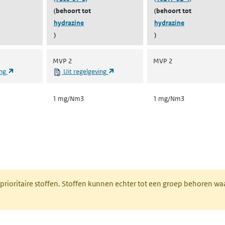
(behoort tot
(behoort tot
hydrazine
hydrazine
)
)
MVP 2
MVP 2
(opent in een nieuw tabblad)
(opent in een nieuw tabblad)
ing
Uit regelgeving
1 mg/Nm3
1 mg/Nm3
nt in een nieuw tabblad)
 prioritaire stoffen. Stoffen kunnen echter tot een groep behoren w