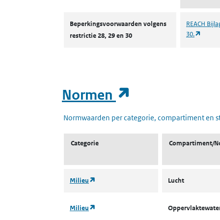
Autorisaties en restricties
Beperkingsvoorwaarden volgens
REACH Bijlag
(opent
30.
restrictie 28, 29 en 30
(opent in een
Normen
Normwaarden per categorie, compartiment en s
Categorie
Compartiment/N
(opent in een nieuw tabblad)
Milieu
Lucht
(opent in een nieuw tabblad)
Milieu
Oppervlaktewater