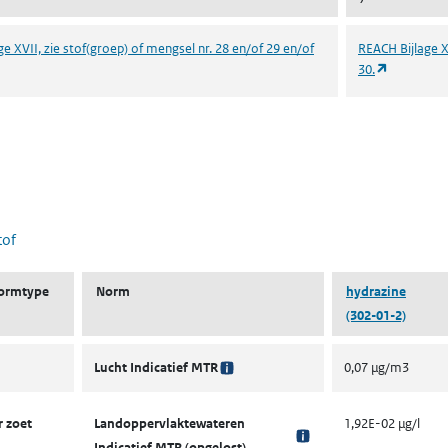
e XVII, zie stof(groep) of mengsel nr. 28 en/of 29 en/of
REACH Bijlage X
 in een nieuw tabblad)
(opent in 
30.
 nieuw tabblad)
tof
ormtype
Norm
hydrazine
(302-01-2)
Lucht Indicatief MTR
0,07 µg/m3
 zoet
Landoppervlaktewateren
1,92E-02 µg/l
Indicatief MTR (opgelost)