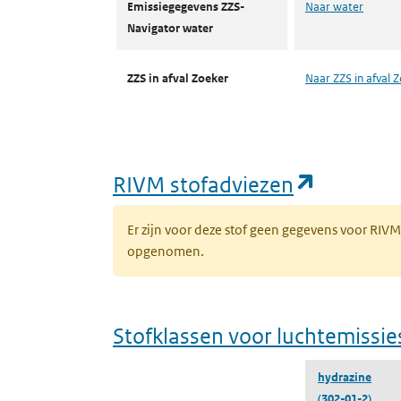
Emissiegegevens ZZS-
Naar water
Navigator water
ZZS in afval Zoeker
Naar ZZS in afval 
(opent i
RIVM stofadviezen
Er zijn voor deze stof geen gegevens voor RIV
opgenomen.
Stofklassen voor luchtemissie
hydrazine
(302-01-2)