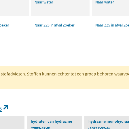
Naar water
Naar water
Zoeker
Naar ZZS in afval Zoeker
Naar ZZS in afval Zo
n een nieuw tabblad)
M stofadviezen. Stoffen kunnen echter tot een groep behoren waarvo
(opent in een nieuw tabblad)
s
hydraten van hydrazine
hydrazine monohydraa
(7803-57-8)
(10217-52-4)