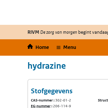
Overslaan en naar de inhoud gaan
Direct naar de hoofdnavigatie
RIVM
De zorg van morgen
begint vandaa
Home
Menu
hydrazine
Stofgegevens
CAS-nummer
302-01-2
Struc
(Europees Gemeenschap-nummer)
EG-nummer
206-114-9