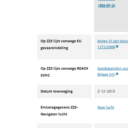
(302-01-2)
ZZS
Op ZZS lijst vanwege EU
Annex VI van Vero
(open
1272/2008
gevaarsindeling
Op ZZS lijst vanwege REACH
Kandidaatslijst v
(open
Bijlage XIV
SVHC
Datum toevoeging
2-12-2013
Emissiegegevens ZZS-
Naar lucht
Navigator lucht