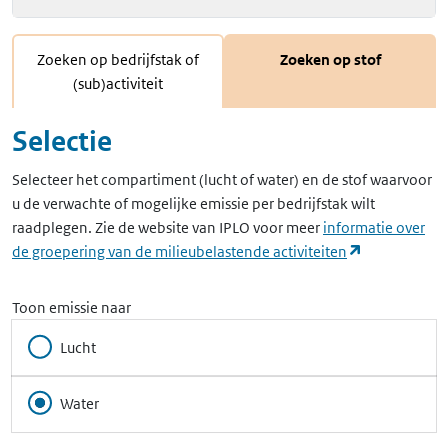
Zoeken op bedrijfstak of
Zoeken op stof
(sub)activiteit
Selectie
Selecteer het compartiment (lucht of water) en de stof waarvoor
u de verwachte of mogelijke emissie per bedrijfstak wilt
raadplegen. Zie de website van IPLO voor meer
informatie over
(opent in ee
de groepering van de milieubelastende activiteiten
Toon emissie naar
Lucht
Water