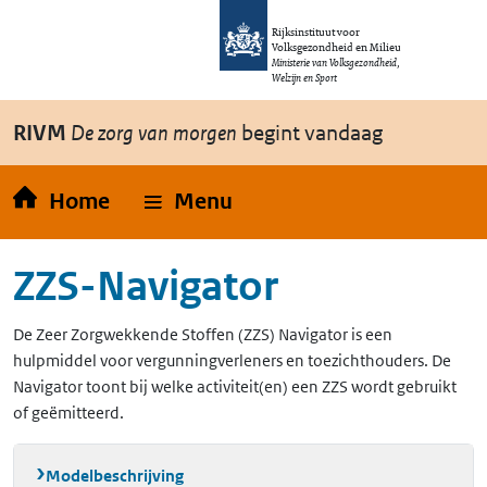
Overslaan en naar de inhoud gaan
Direct naar de hoofdnavigatie
Rijksinstituut voor
Volksgezondheid en Milieu
Ministerie van Volksgezondheid,
Welzijn en Sport
RIVM
De zorg van morgen
begint vandaag
Home
Menu
ZZS-Navigator
De Zeer Zorgwekkende Stoffen (ZZS) Navigator is een
hulpmiddel voor vergunningverleners en toezichthouders. De
Navigator toont bij welke activiteit(en) een ZZS wordt gebruikt
of geëmitteerd.
Modelbeschrijving