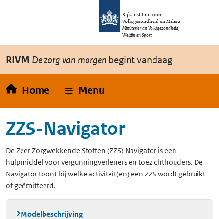
Overslaan en naar de inhoud gaan
Direct naar de hoofdnavigatie
Rijksinstituut voor
Volksgezondheid en Milieu
Ministerie van Volksgezondheid,
Welzijn en Sport
RIVM
De zorg van morgen
begint vandaag
Home
Menu
ZZS-Navigator
De Zeer Zorgwekkende Stoffen (ZZS) Navigator is een
hulpmiddel voor vergunningverleners en toezichthouders. De
Navigator toont bij welke activiteit(en) een ZZS wordt gebruikt
of geëmitteerd.
Modelbeschrijving