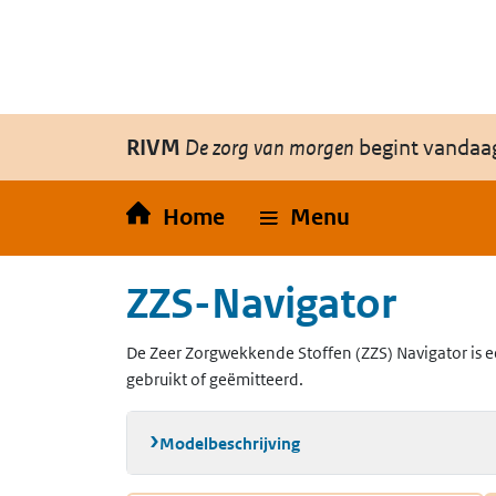
Overslaan en naar de inhoud gaan
Direct naar de hoofdnavigatie
RIVM
De zorg van morgen
begint vandaa
Home
Menu
ZZS-Navigator
De Zeer Zorgwekkende Stoffen (ZZS) Navigator is e
gebruikt of geëmitteerd.
Modelbeschrijving