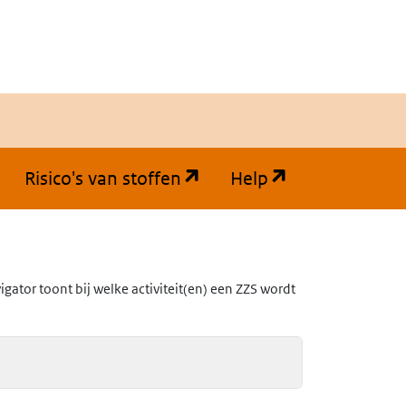
(opent in een nieuw tabb
(opent in een
Risico's van stoffen
Help
ator toont bij welke activiteit(en) een ZZS wordt