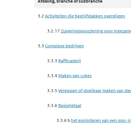
Afdeling, branche of subbranche
3.3.9 a
het exploiteren van een ippc-in
vezelplaat van hout
3.2
Activiteiten die bedrijfstakken overstijgen
3.3.9 b
het exploiteren van een ippc-in
3.2.17
Zuiveringsvoorziening voor ingezam
3.4
Nutssector en industrie
3.3
Complexe bedrijven
3.4.4
Metaalproductenindustrie
3.3.3
Raffinaderij
3.4.4 f
het maken van producten van 
3.3.4
Maken van cokes
3.4.5
Minerale producten industrie
3.3.5
Vergassen of vloeibaar maken van st
3.4.5 e
het winnen van steen, mergel, z
3.3.6
Basismetaal
3.4.6
Chemische producten industrie
3.3.6 b
het exploiteren van een ippc-in