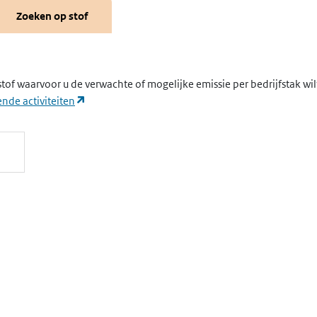
Zoeken op stof
stof waarvoor u de verwachte of mogelijke emissie per bedrijfstak wi
(opent in een nieuw tabblad)
nde activiteiten