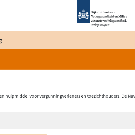
Rijksinstituut voor
Volksgezondheid en Milieu
Ministerie van Volksgezondheid,
Welzijn en Sport
g
en hulpmiddel voor vergunningverleners en toezichthouders. De Navig