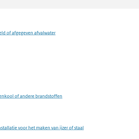
stallatie voor het maken van papierpulp, papier, karton, oriented s
stallatie voor het voorbehandelen of het verven van textielvezels of 
eld of afgegeven afvalwater
metaal
eenkool of andere brandstoffen
and, grind of kalk
stallatie voor het maken van ijzer of staal