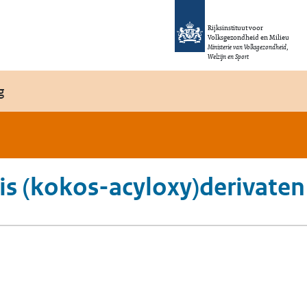
Rijksinstituut voor
Volksgezondheid en Milieu
Ministerie van Volksgezondheid,
Welzijn en Sport
g
bis (kokos-acyloxy)derivaten