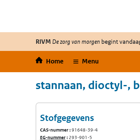
Overslaan en naar de inhoud gaan
Direct naar de hoofdnavigatie
RIVM
De zorg van morgen
begint vandaa
Home
Menu
stannaan, dioctyl-, 
Stofgegevens
CAS-nummer
91648-39-4
(Europees Gemeenschap-nummer)
EG-nummer
293-901-5