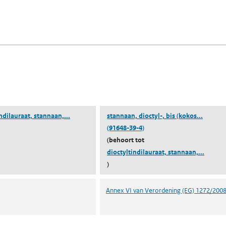
fen)
lad)
n een nieuw tabblad)
blad)
(dioctyltindilauraat, stannaan, dioctyl-, bis(kokos
(stanna
ndilauraat, stannaan,...
stannaan, dioctyl-, bis (kokos...
(91648-39-4)
(behoort tot
(diocty
dioctyltindilauraat, stannaan,...
)
Annex VI van Verordening (EG) 1272/200