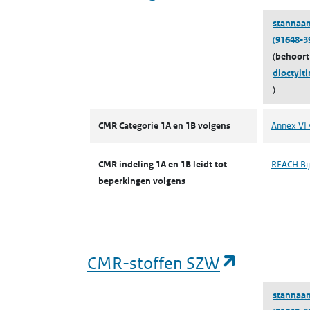
stannaan,
(91648-3
(behoort
dioctylti
)
CMR volgens CLP
CMR Categorie 1A en 1B volgens
Annex VI 
CMR indeling 1A en 1B leidt tot
REACH Bijl
beperkingen volgens
(opent in
CMR-stoffen SZW
stannaan,