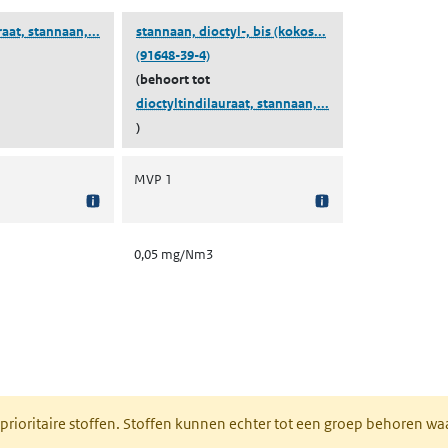
(dioctyltindilauraat, stannaan, dioctyl-, bis(kokosacylox
(stannaan, dioctyl-,
raat, stannaan,...
stannaan, dioctyl-, bis (kokos...
(91648-39-4)
(behoort tot
(dioctyltindilauraa
dioctyltindilauraat, stannaan,...
)
MVP 1
0,05 mg/Nm3
nt in een nieuw tabblad)
 prioritaire stoffen. Stoffen kunnen echter tot een groep behoren w