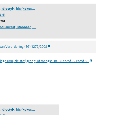
(stannaan, dioctyl-, bis (kokos-acyloxy)derivaten)
 dioctyl-, bis (kokos...
9-4)
 tot
(dioctyltindilauraat, stannaan, dioctyl-, bis(kokos
ndilauraat, stannaan,...
(opent in een nieuw tabblad)
van Verordening (EG) 1272/2008
(opent in een n
age XVII, zie stof(groep) of mengsel nr. 28 en/of 29 en/of 30.
 een nieuw tabblad)
(stannaan, dioctyl-, bis (kokos-acyloxy)derivaten)
 dioctyl-, bis (kokos...