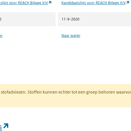
(opent in een nieuw tabblad)
slijst voor REACH Bijlage XIV
Kandidaatslijst voor REACH Bijlage XIV
2
11-9-2020
er
Naar water
n een nieuw tabblad)
M stofadviezen. Stoffen kunnen echter tot een groep behoren waarvo
(opent in een nieuw tabblad)
s