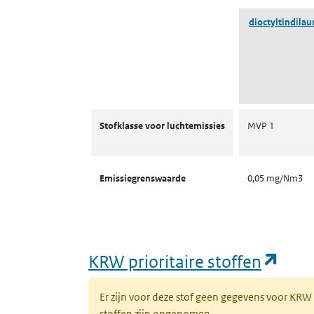
dioctyltindilau
Stofklassen voor luchtemissies
Stofklasse voor luchtemissies
MVP 1
Emissiegrenswaarde
0,05 mg/Nm3
(ope
KRW prioritaire stoffen
Er zijn voor deze stof geen gegevens voor KRW
stoffen zijn opgenomen.