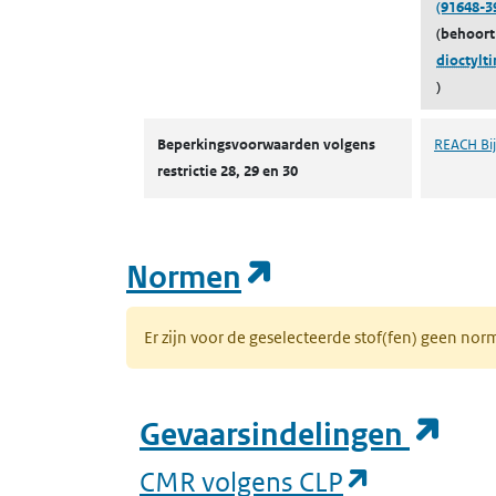
(91648-3
(behoort
dioctylti
)
Autorisaties en restricties
Beperkingsvoorwaarden volgens
REACH Bijl
restrictie 28, 29 en 30
(opent in een n
Normen
Er zijn voor de geselecteerde stof(fen) geen 
(op
Gevaarsindelingen
(opent in 
CMR volgens CLP