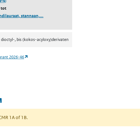
9-4)
 tot
(dioctyltindilauraat, stannaan, dioctyl-, bis(kokos
ndilauraat, stannaan,...
 dioctyl-, bis (kokos-acyloxy)derivaten
(opent in een nieuw tabblad)
urant 2026-46
(opent in een nieuw tabblad)
s CMR 1A of 1B.