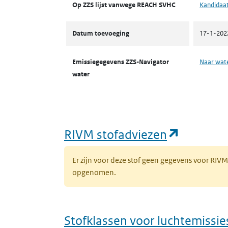
Op ZZS lijst vanwege REACH SVHC
Kandidaat
Datum toevoeging
17-1-202
Emissiegegevens ZZS-Navigator
Naar wat
water
(opent i
RIVM stofadviezen
Er zijn voor deze stof geen gegevens voor RIV
opgenomen.
Stofklassen voor luchtemissie