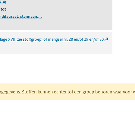
9-4)
 tot
(dioctyltindilauraat, stannaan, dioctyl-, bis(kokos
ndilauraat, stannaan,...
(opent in een n
age XVII, zie stof(groep) of mengsel nr. 28 en/of 29 en/of 30.
ieuw tabblad)
normgegevens. Stoffen kunnen echter tot een groep behoren waarvoo
ent in een nieuw tabblad)
een nieuw tabblad)