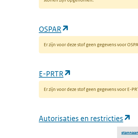
(opent in een nieuw 
OSPAR
Er zijn voor deze stof geen gegevens voor OS
(opent in een nieuw
E-PRTR
Er zijn voor deze stof geen gegevens voor E-
(o
Autorisaties en restricties
stannaan,