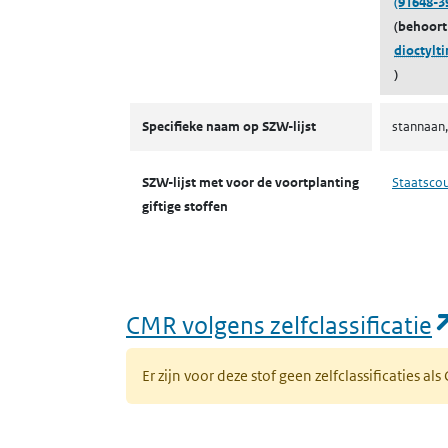
(91648-3
(behoort
dioctylti
)
CMR-stoffen SZW
Specifieke naam op SZW-lijst
stannaan,
SZW-lijst met voor de voortplanting
Staatsco
giftige stoffen
CMR volgens zelfclassificatie
Er zijn voor deze stof geen zelfclassificaties al