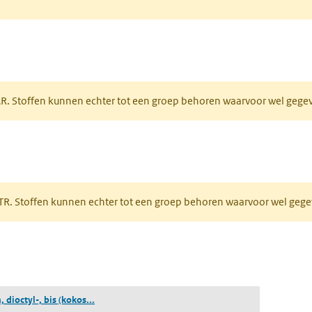
tabblad)
PAR. Stoffen kunnen echter tot een groep behoren waarvoor wel geg
 tabblad)
PRTR. Stoffen kunnen echter tot een groep behoren waarvoor wel ge
pent in een nieuw tabblad)
(stannaan, dioctyl-, bis (kokos-acyloxy)derivaten)
 dioctyl-, bis (kokos...