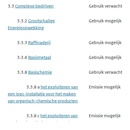
3.3
Complexe bedrijven
Gebruik verwacht
3.4.6
Chemische producten
Gebruik verwacht
industrie
3.3.2
Grootschalige
Gebruik mogelijk
Energieopwekking
3.4.6 a
het maken van
Gebruik verwacht
elastomeren, verf, lak, drukinkt, lijm,
3.3.3
Raffinaderij
Gebruik mogelijk
waspoeder of enzymen
3.3.6
Basismetaal
Gebruik mogelijk
3.4.6 e
het maken van
Gebruik verwacht
schoonmaakmiddelen of cosmetica
3.3.8
Basischemie
Gebruik verwacht
3.4.7
Papierindustrie,
Emissie mogelijk
3.3.8 a
het exploiteren van
Emissie mogelijk
houtindustrie, textielindustrie en
een ippc-installatie voor het maken
leerindustrie
van organisch-chemische producten
3.4.7 g
het maken van
Emissie mogelijk
3.3.8 c
het exploiteren van
Emissie mogelijk
producten van papier, karton, hout,
een ippc-installatie voor het maken
textiel of leer
van fosfaat-, stikstof- of