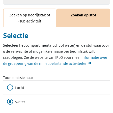
Zoeken op bedrijfstak of
Zoeken op stof
(sub)activiteit
Selectie
Selecteer het compartiment (lucht of water) en de stof waarvoor
u de verwachte of mogelijke emissie per bedrijfstak wilt
raadplegen. Zie de website van IPLO voor meer
informatie over
(opent in ee
de groepering van de milieubelastende activiteiten
Toon emissie naar
Lucht
Water