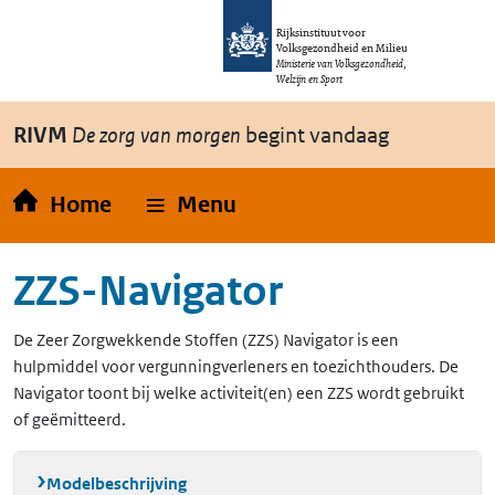
Overslaan en naar de inhoud gaan
Direct naar de hoofdnavigatie
Rijksinstituut voor
Volksgezondheid en Milieu
Ministerie van Volksgezondheid,
Welzijn en Sport
RIVM
De zorg van morgen
begint vandaag
Home
Menu
ZZS-Navigator
De Zeer Zorgwekkende Stoffen (ZZS) Navigator is een
hulpmiddel voor vergunningverleners en toezichthouders. De
Navigator toont bij welke activiteit(en) een ZZS wordt gebruikt
of geëmitteerd.
Modelbeschrijving