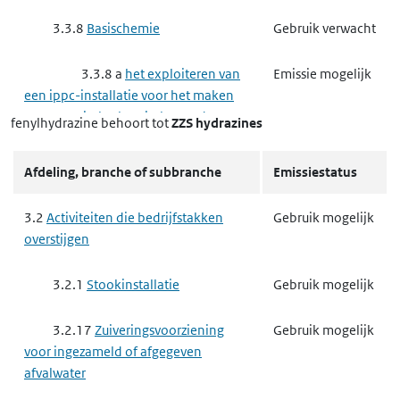
3.3.8
Basischemie
Gebruik verwacht
3.3.8 a
het exploiteren van
Emissie mogelijk
een ippc-installatie voor het maken
van organisch-chemische producten
fenylhydrazine
behoort tot
ZZS hydrazines
3.3.8 d
het exploiteren van
Gebruik verwacht
Afdeling, branche of subbranche
Emissiestatus
een ippc-installatie voor het maken
van producten voor
3.2
Activiteiten die bedrijfstakken
Gebruik mogelijk
gewasbescherming of van biociden
overstijgen
3.4
Nutssector en industrie
Gebruik verwacht
3.2.1
Stookinstallatie
Gebruik mogelijk
3.4.4
Metaalproductenindustrie
Gebruik mogelijk
3.2.17
Zuiveringsvoorziening
Gebruik mogelijk
voor ingezameld of afgegeven
3.4.4 f
het maken van
Gebruik mogelijk
afvalwater
producten van metaal