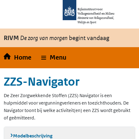
Overslaan en naar de inhoud gaan
Direct naar de hoofdnavigatie
Rijksinstituut voor
Volksgezondheid en Milieu
Ministerie van Volksgezondheid,
Welzijn en Sport
RIVM
De zorg van morgen
begint vandaag
Home
Menu
ZZS-Navigator
De Zeer Zorgwekkende Stoffen (ZZS) Navigator is een
hulpmiddel voor vergunningverleners en toezichthouders. De
Navigator toont bij welke activiteit(en) een ZZS wordt gebruikt
of geëmitteerd.
Modelbeschrijving