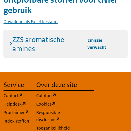
gebruik
Download als Excel bestand
ZZS aromatische
Emissie
amines
verwacht
Service
Over deze site
(opent in een nieuw tabblad)
(opent in een nieuw tabblad)
Contact
Colofon
(opent in een nieuw tabblad)
(opent in een nieuw tabblad)
Helpdesk
Cookies
(opent in een nieuw tabblad)
Proclaimer
Responsible
(opent in een nieuw tabblad)
disclosure
Index stoffen
Toegankelijkheid