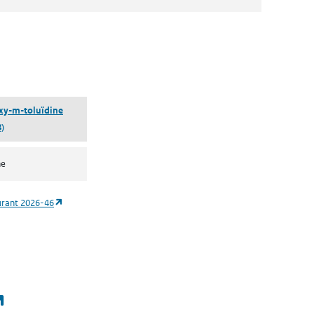
 een nieuw tabblad)
xy-m-toluïdine
)
ne
(opent in een nieuw tabblad)
urant 2026-46
(opent in een nieuw tabblad)