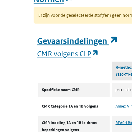
Er zijn voor de geselecteerde stof(fen) geen 
(op
Gevaarsindelingen
(opent in 
CMR volgens CLP
6-metho
(120-71-8
CMR volgens CLP
Specifieke naam CMR
p-cresidi
CMR Categorie 1A en 1B volgens
Annex VI 
CMR indeling 1A en 1B leidt tot
REACH Bijl
beperkingen volgens