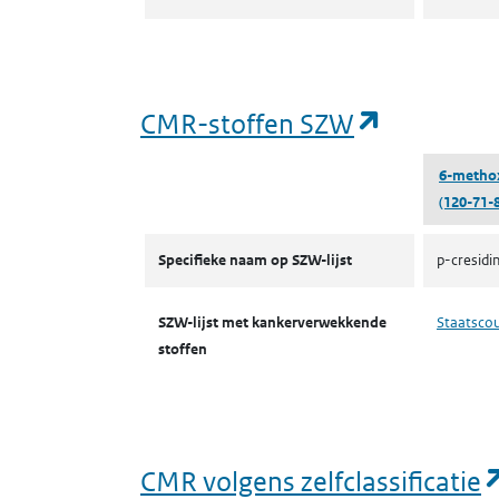
(opent in
CMR-stoffen SZW
6-metho
(120-71-8
CMR-stoffen SZW
Specifieke naam op SZW-lijst
p-cresidi
SZW-lijst met kankerverwekkende
Staatsco
stoffen
CMR volgens zelfclassificatie