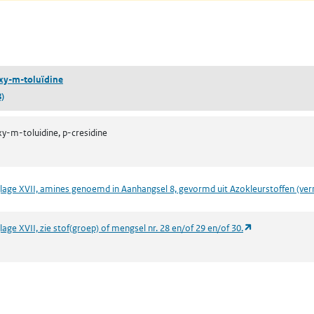
pent in een nieuw tabblad)
xy-m-toluïdine
)
-m-toluidine, p-cresidine
lage XVII, amines genoemd in Aanhangsel 8, gevormd uit Azokleurstoffen (ver
(opent in een n
age XVII, zie stof(groep) of mengsel nr. 28 en/of 29 en/of 30.
ieuw tabblad)