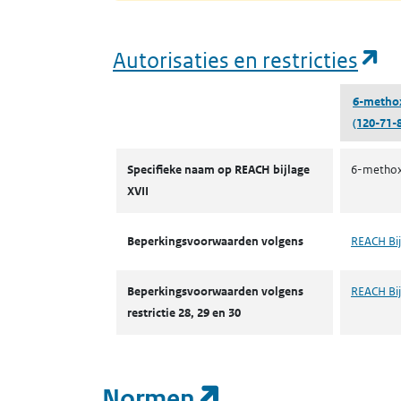
(o
Autorisaties en restricties
6-metho
(120-71-8
Autorisaties en restricties
Specifieke naam op REACH bijlage
6-methoxy
XVII
Beperkingsvoorwaarden volgens
REACH Bij
Beperkingsvoorwaarden volgens
REACH Bijl
restrictie 28, 29 en 30
(opent in een n
Normen