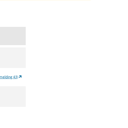
(opent in een nieuw tabblad)
melding 43)
ieuw tabblad)