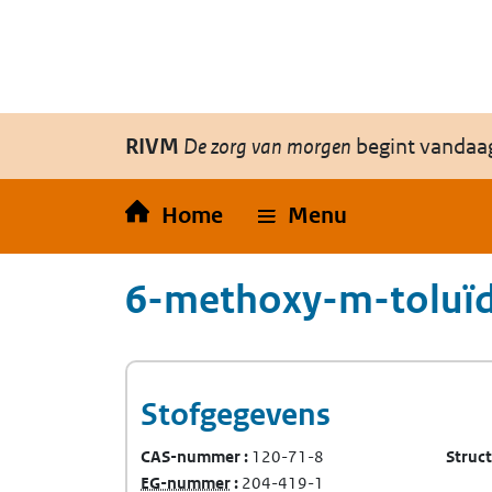
Overslaan en naar de inhoud gaan
Direct naar de hoofdnavigatie
RIVM
De zorg van morgen
begint vandaa
Home
Menu
6-methoxy-m-toluïd
Stofgegevens
CAS-nummer
120-71-8
Struc
(Europees Gemeenschap-nummer)
EG-nummer
204-419-1