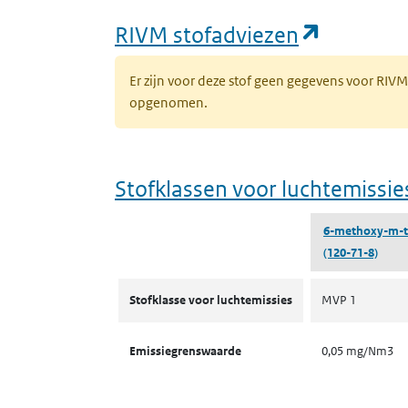
(opent i
RIVM stofadviezen
Er zijn voor deze stof geen gegevens voor RIV
opgenomen.
Stofklassen voor luchtemissie
6-methoxy-m-t
(120-71-8)
Stofklassen voor luchtemissies
Stofklasse voor luchtemissies
MVP 1
Emissiegrenswaarde
0,05 mg/Nm3