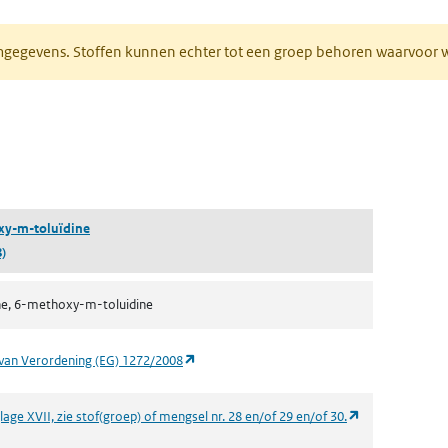
normgegevens. Stoffen kunnen echter tot een groep behoren waarvoo
ent in een nieuw tabblad)
een nieuw tabblad)
xy-m-toluïdine
)
ne, 6-methoxy-m-toluidine
(opent in een nieuw tabblad)
van Verordening (EG) 1272/2008
(opent in een n
age XVII, zie stof(groep) of mengsel nr. 28 en/of 29 en/of 30.