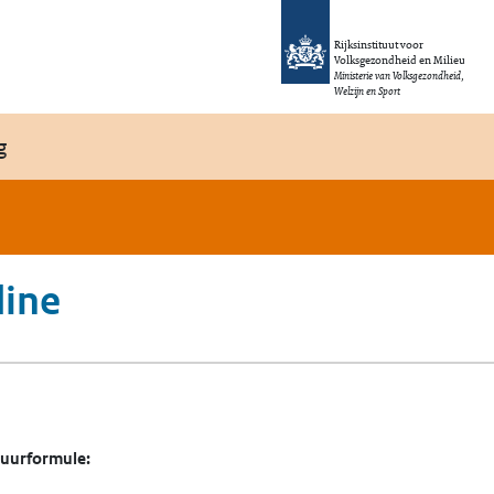
Rijksinstituut voor
Volksgezondheid en Milieu
Ministerie van Volksgezondheid,
Welzijn en Sport
g
ine
tuurformule