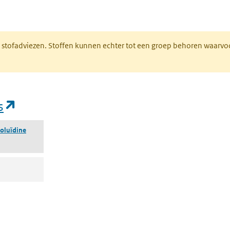
n een nieuw tabblad)
M stofadviezen. Stoffen kunnen echter tot een groep behoren waarvo
(opent in een nieuw tabblad)
s
oluïdine