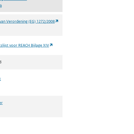
)
(opent in een nieuw tabblad)
van Verordening (EG) 1272/2008
(opent in een nieuw tabblad)
slijst voor REACH Bijlage XIV
3
t
er