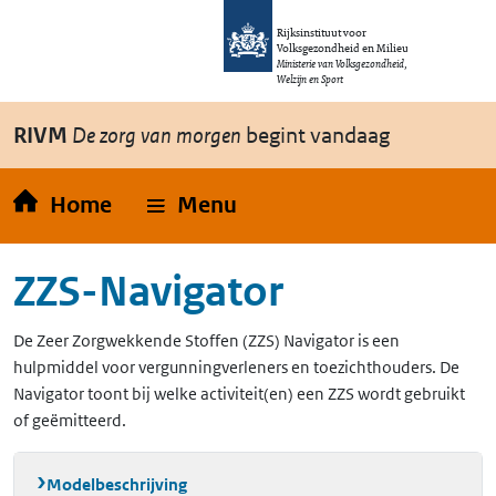
Overslaan en naar de inhoud gaan
Direct naar de hoofdnavigatie
Rijksinstituut voor
Volksgezondheid en Milieu
Ministerie van Volksgezondheid,
Welzijn en Sport
RIVM
De zorg van morgen
begint vandaag
Home
Menu
ZZS-Navigator
De Zeer Zorgwekkende Stoffen (ZZS) Navigator is een
hulpmiddel voor vergunningverleners en toezichthouders. De
Navigator toont bij welke activiteit(en) een ZZS wordt gebruikt
of geëmitteerd.
Modelbeschrijving