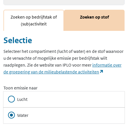
Zoeken op bedrijfstak of
Zoeken op stof
(sub)activiteit
Selectie
Selecteer het compartiment (lucht of water) en de stof waarvoor
u de verwachte of mogelijke emissie per bedrijfstak wilt
raadplegen. Zie de website van IPLO voor meer
informatie over
(opent in ee
de groepering van de milieubelastende activiteiten
Toon emissie naar
Lucht
Water