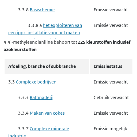
3.3.8
Basischemie
Emissie verwacht
3.3.8 a
het exploiteren van
Emissie verwacht
een ippc-installatie voor het maken
van organisch-chemische producten
4,4'-methyleendianiline
behoort tot
ZZS kleurstoffen inclusief
azokleurstoffen
3.3.8 d
het exploiteren van
Emissie verwacht
een ippc-installatie voor het maken
Afdeling, branche of subbranche
Emissiestatus
van producten voor
gewasbescherming of van biociden
3.3
Complexe bedrijven
Emissie verwacht
3.4
Nutssector en industrie
Emissie verwacht
3.3.3
Raffinaderij
Gebruik verwacht
3.4.4
Metaalproductenindustrie
Gebruik mogelijk
3.3.4
Maken van cokes
Emissie verwacht
3.4.4 f
het maken van
Gebruik mogelijk
3.3.7
Complexe minerale
Emissie mogelijk
producten van metaal
industrie