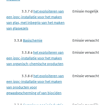
3.4.6
Chemische producten
Emissie verwacht
3.3.7 d
het exploiteren van
Emissie mogelijk
industrie
een ippc-installatie voor het maken
van glas, met inbegrip van het maken
3.4.6 a
het maken van
Gebruik verwacht
van glasvezels
elastomeren, verf, lak, drukinkt, lijm,
waspoeder of enzymen
3.3.8
Basischemie
Emissie verwacht
3.4.6 e
het maken van
Emissie verwacht
3.3.8 a
het exploiteren van
Emissie verwacht
schoonmaakmiddelen of cosmetica
een ippc-installatie voor het maken
van organisch-chemische producten
3.4.7
Papierindustrie,
Emissie mogelijk
houtindustrie, textielindustrie en
3.3.8 d
het exploiteren van
Emissie verwacht
leerindustrie
een ippc-installatie voor het maken
van producten voor
3.4.7 g
het maken van
Emissie mogelijk
gewasbescherming of van biociden
producten van papier, karton, hout,
textiel of leer
3.3.9
Complexe papierindustrie,
Emissie mogelijk