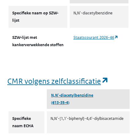
CMR-stoffen SZW
Specifieke naam op SZW-
N,N'-diacetylbenzidine
lijst
(opent in 
SZW-lijst met
Staatscourant 2026-46
kankerverwekkende stoffen
(opent i
CMR volgens zelfclassificatie
N,N'-diacetylbenzidine
(613-35-4)
CMR volgens zelfclassificatie
Specifieke
N,N'-[1,1'-biphenyl]-4,4'-diylbisacetamide
naam ECHA