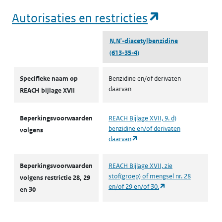
(opent in e
Autorisaties en restricties
N,N'-diacetylbenzidine
(613-35-4)
Autorisaties en restricties
Specifieke naam op
Benzidine en/of derivaten
daarvan
REACH bijlage XVII
Beperkingsvoorwaarden
REACH Bijlage XVII, 9. d)
benzidine en/of derivaten
volgens
(opent in een nieuw tabblad)
daarvan
Beperkingsvoorwaarden
REACH Bijlage XVII, zie
stof(groep) of mengsel nr. 28
volgens restrictie 28, 29
(opent in een nieuw
en/of 29 en/of 30.
en 30