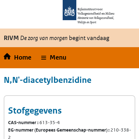
Overslaan en naar de inhoud gaan
Direct naar de hoofdnavigatie
Rijksinstituut voor
Volksgezondheid en Milieu
Ministerie van Volksgezondheid,
Welzijn en Sport
RIVM
De zorg van morgen
begint vandaag
Home
Menu
N,N'-diacetylbenzidine
Stofgegevens
CAS-nummer
613-35-4
EG-nummer
(Europees Gemeenschap-nummer)
210-338-
2