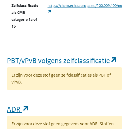
Zelfclassificatie
https://chem.echa.europa.eu/100.009.400/indust
(opent in een nieuw tabblad)
als CMR
categorie 1a of
1b
(op
PBT/vPvB volgens zelfclassificatie
Er zijn voor deze stof geen zelfclassificaties als PBT of
vPvB.
(opent in een nieuw tabblad)
ADR
Er zijn voor deze stof geen gegevens voor ADR. Stoffen