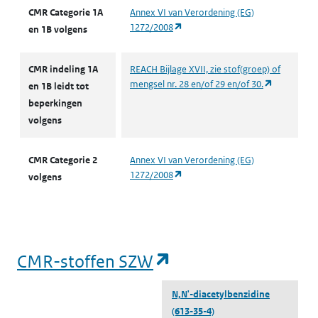
CMR Categorie 1A
Annex VI van Verordening (EG)
(opent in een nieuw tabblad)
1272/2008
en 1B volgens
CMR indeling 1A
REACH Bijlage XVII, zie stof(groep) of
(opent in e
mengsel nr. 28 en/of 29 en/of 30.
en 1B leidt tot
beperkingen
volgens
CMR Categorie 2
Annex VI van Verordening (EG)
(opent in een nieuw tabblad)
1272/2008
volgens
(opent in een nieu
CMR-stoffen SZW
N,N'-diacetylbenzidine
(613-35-4)