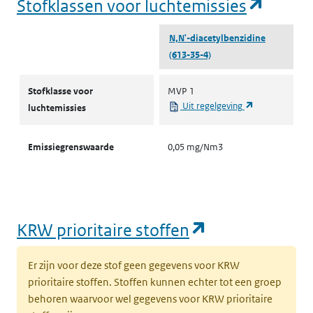
(opent
Stofklassen voor luchtemissies
N,N'-diacetylbenzidine
(613-35-4)
Stofklassen voor luchtemissies
Stofklasse voor
MVP 1
(opent in een 
Uit regelgeving
luchtemissies
Emissiegrenswaarde
0,05 mg/Nm3
(opent in een
KRW prioritaire stoffen
Er zijn voor deze stof geen gegevens voor KRW
prioritaire stoffen. Stoffen kunnen echter tot een groep
behoren waarvoor wel gegevens voor KRW prioritaire