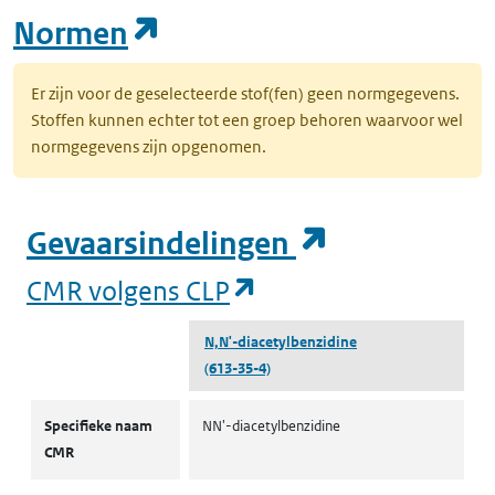
(opent in een nieuw tab
Normen
Er zijn voor de geselecteerde stof(fen) geen normgegevens.
Stoffen kunnen echter tot een groep behoren waarvoor wel
normgegevens zijn opgenomen.
(opent in e
Gevaarsindelingen
(opent in een nieuw
CMR volgens CLP
N,N'-diacetylbenzidine
(613-35-4)
CMR volgens CLP
Specifieke naam
NN'-diacetylbenzidine
CMR