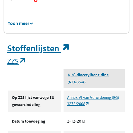
Toon meer
(opent in een ni
Stoffenlijsten
(opent in een nieuw tabblad)
ZZS
N,N'-diacetylbenzidine
(613-35-4)
ZZS
Op ZZS lijst vanwege EU
Annex VI van Verordening (EG)
(opent in een nieuw tabbl
1272/2008
gevaarsindeling
Datum toevoeging
2-12-2013