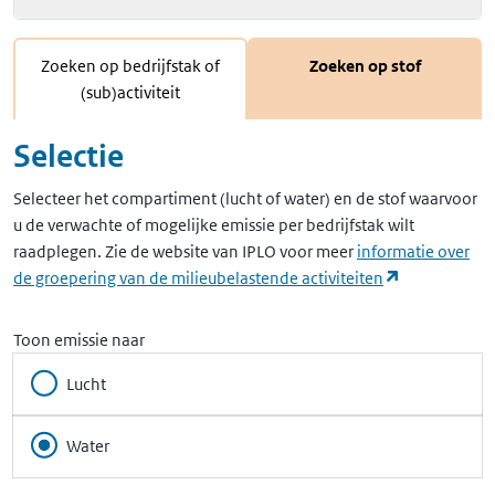
Zoeken op bedrijfstak of
Zoeken op stof
(sub)activiteit
Selectie
Selecteer het compartiment (lucht of water) en de stof waarvoor
u de verwachte of mogelijke emissie per bedrijfstak wilt
raadplegen. Zie de website van IPLO voor meer
informatie over
(opent in ee
de groepering van de milieubelastende activiteiten
Toon emissie naar
Lucht
Water