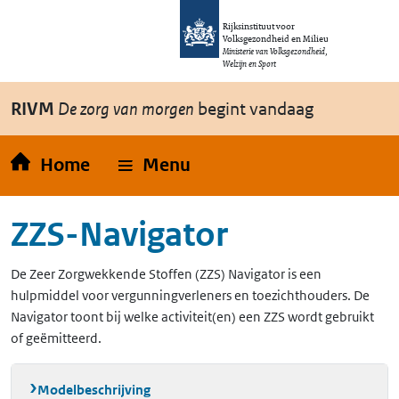
Overslaan en naar de inhoud gaan
Direct naar de hoofdnavigatie
Rijksinstituut voor
Volksgezondheid en Milieu
Ministerie van Volksgezondheid,
Welzijn en Sport
RIVM
De zorg van morgen
begint vandaag
Home
Menu
ZZS-Navigator
De Zeer Zorgwekkende Stoffen (ZZS) Navigator is een
hulpmiddel voor vergunningverleners en toezichthouders. De
Navigator toont bij welke activiteit(en) een ZZS wordt gebruikt
of geëmitteerd.
Modelbeschrijving