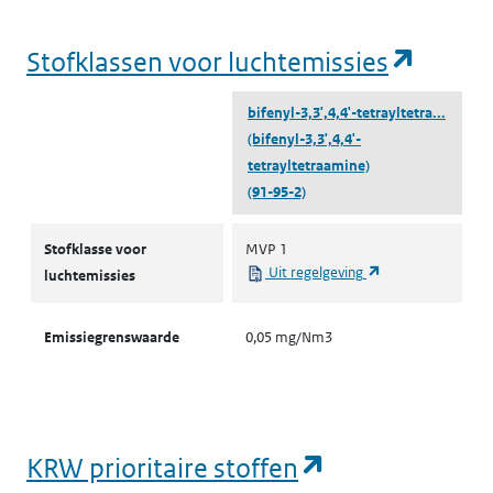
(opent
Stofklassen voor luchtemissies
bifenyl-3,3',4,4'-tetrayltetra...
(bifenyl-3,3',4,4'-
tetrayltetraamine)
(91-95-2)
Stofklassen voor luchtemissies
Stofklasse voor
MVP 1
(opent in een nie
Uit regelgeving
luchtemissies
Emissiegrenswaarde
0,05 mg/Nm3
(opent in een
KRW prioritaire stoffen