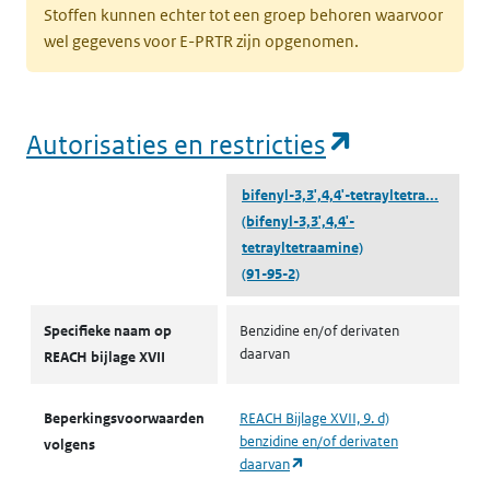
Stoffen kunnen echter tot een groep behoren waarvoor
wel gegevens voor E-PRTR zijn opgenomen.
(opent in e
Autorisaties en restricties
bifenyl-3,3',4,4'-tetrayltetra...
(bifenyl-3,3',4,4'-
tetrayltetraamine)
(91-95-2)
Autorisaties en restricties
Specifieke naam op
Benzidine en/of derivaten
daarvan
REACH bijlage XVII
Beperkingsvoorwaarden
REACH Bijlage XVII, 9. d)
benzidine en/of derivaten
volgens
(opent in een nieuw tabblad)
daarvan