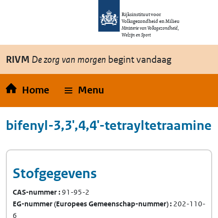
Overslaan en naar de inhoud gaan
Direct naar de hoofdnavigatie
Rijksinstituut voor
Volksgezondheid en Milieu
Ministerie van Volksgezondheid,
Welzijn en Sport
RIVM
De zorg van morgen
begint vandaag
Home
Menu
bifenyl-3,3',4,4'-tetrayltetraamine
Stofgegevens
CAS-nummer
91-95-2
EG-nummer
(Europees Gemeenschap-nummer)
202-110-
6