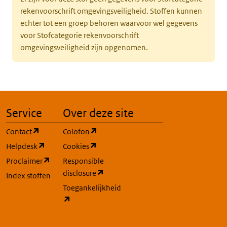
rekenvoorschrift omgevingsveiligheid. Stoffen kunnen
echter tot een groep behoren waarvoor wel gegevens
voor Stofcategorie rekenvoorschrift
omgevingsveiligheid zijn opgenomen.
Service
Over deze site
(opent in een nieuw tabblad)
(opent in een nieuw tabblad)
Contact
Colofon
(opent in een nieuw tabblad)
(opent in een nieuw tabblad)
Helpdesk
Cookies
(opent in een nieuw tabblad)
Proclaimer
Responsible
(opent in een nieuw tabblad)
disclosure
Index stoffen
Toegankelijkheid
(opent in een nieuw tabblad)