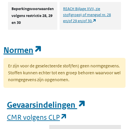
Beperkingsvoorwaarden
REACH Bijlage XVII, zie
stof(groep) of mengsel nr. 28
volgens restrictie 28, 29
(opent in een nieuw
en/of 29 en/of 30.
en 30
(opent in een nieuw tab
Normen
Er zijn voor de geselecteerde stof(fen) geen normgegevens.
Stoffen kunnen echter tot een groep behoren waarvoor wel
normgegevens zijn opgenomen.
(opent in e
Gevaarsindelingen
(opent in een nieuw
CMR volgens CLP