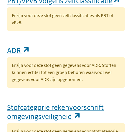
(op
PBT/vPvB volgens zelfclassificatie
Er zijn voor deze stof geen zelfclassificaties als PBT of
vPvB.
(opent in een nieuw tabblad)
ADR
Er zijn voor deze stof geen gegevens voor ADR. Stoffen
kunnen echter tot een groep behoren waarvoor wel
gegevens voor ADR zijn opgenomen.
Stofcategorie rekenvoorschrift
(opent in een n
omgevingsveiligheid
Er zijn voor deze stof geen gegevens voor Stofcategorie