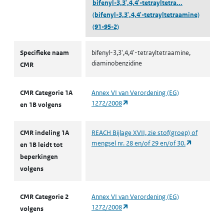
bifenyl-3,3',4,4'-tetrayltetra...
(bifenyl-3,3',4,4'-tetrayltetraamine)
(91-95-2)
CMR volgens CLP
Specifieke naam
bifenyl-3,3',4,4'-tetrayltetraamine,
diaminobenzidine
CMR
CMR Categorie 1A
Annex VI van Verordening (EG)
(opent in een nieuw tabblad)
1272/2008
en 1B volgens
CMR indeling 1A
REACH Bijlage XVII, zie stof(groep) of
(opent in e
mengsel nr. 28 en/of 29 en/of 30.
en 1B leidt tot
beperkingen
volgens
CMR Categorie 2
Annex VI van Verordening (EG)
(opent in een nieuw tabblad)
1272/2008
volgens