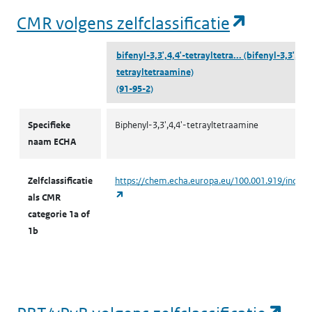
(opent i
CMR volgens zelfclassificatie
bifenyl-3,3',4,4'-tetrayltetra...
(bifenyl-3,3',4,4'
tetrayltetraamine)
(91-95-2)
CMR volgens zelfclassificatie
Specifieke
Biphenyl-3,3',4,4'-tetrayltetraamine
naam ECHA
Zelfclassificatie
https://chem.echa.europa.eu/100.001.919/indust
(opent in een nieuw tabblad)
als CMR
categorie 1a of
1b