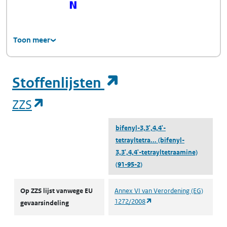
Toon meer
(opent in een ni
Stoffenlijsten
(opent in een nieuw tabblad)
ZZS
bifenyl-3,3',4,4'-
tetrayltetra...
(bifenyl-
3,3',4,4'-tetrayltetraamine)
(91-95-2)
ZZS
Op ZZS lijst vanwege EU
Annex VI van Verordening (EG)
(opent in een nieuw tabbl
1272/2008
gevaarsindeling