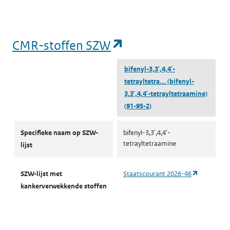
(opent in een nieu
CMR-stoffen SZW
bifenyl-3,3',4,4'-
tetrayltetra...
(bifenyl-
3,3',4,4'-tetrayltetraamine)
(91-95-2)
CMR-stoffen SZW
Specifieke naam op SZW-
bifenyl-3,3',4,4'-
tetrayltetraamine
lijst
(opent in 
SZW-lijst met
Staatscourant 2026-46
kankerverwekkende stoffen