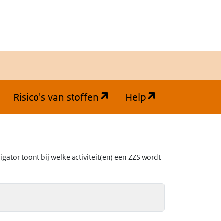
(opent in een nieuw tabb
(opent in een
Risico's van stoffen
Help
ator toont bij welke activiteit(en) een ZZS wordt