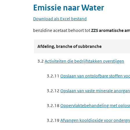
Emissie naar
Water
Download als Excel bestand
benzidine acetaat
behoort tot
ZZS aromatische a
Afdeling, branche of subbranche
3.2
Activiteiten die bedrijfstakken overstijgen
3.2.11
Opslaan van ontplofbare stoffen voor
3.2.12
Opslaan van vaste minerale anorgan
3.2.18
Oppervlaktebehandeling met oplos
3.2.19
Afvangen kooldioxide voor ondergr