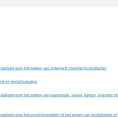
f, lak, drukinkt, lijm, waspoeder of enzymen
delen of cosmetica
industrie en leerindustrie
ier, karton, hout, textiel of leer
nstallatie voor het maken van organisch-chemische producten
ie en textielindustrie
stallatie voor het maken van papierpulp, papier, karton, oriented s
unststof
stallatie voor het voorbehandelen of het verven van textielvezels of 