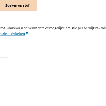
Zoeken op stof
stof waarvoor u de verwachte of mogelijke emissie per bedrijfstak wi
(opent in een nieuw tabblad)
nde activiteiten