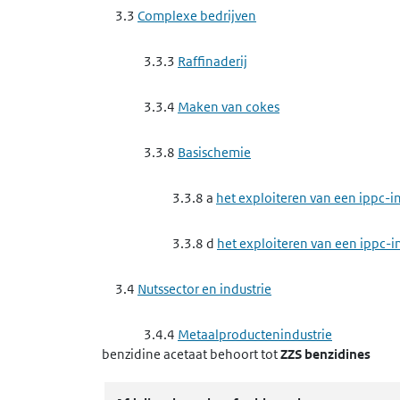
3.3
Complexe bedrijven
3.3.3
Raffinaderij
3.3.4
Maken van cokes
3.3.8
Basischemie
3.3.8 a
het exploiteren van een ippc-i
3.3.8 d
het exploiteren van een ippc-
3.4
Nutssector en industrie
3.4.4
Metaalproductenindustrie
benzidine acetaat
behoort tot
ZZS benzidines
3.4.4 f
het maken van producten van 