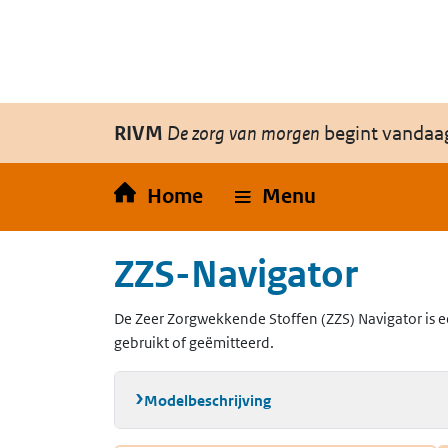
Overslaan en naar de inhoud gaan
Direct naar de hoofdnavigatie
RIVM
De zorg van morgen
begint vandaa
Home
Menu
ZZS-Navigator
De Zeer Zorgwekkende Stoffen (ZZS) Navigator is e
gebruikt of geëmitteerd.
Modelbeschrijving