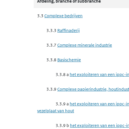
Afdeling, branche of subbranche
3.4.6
Chemische producten industrie
3.3
Complexe bedrijven
3.4.6 a
het maken van elastomeren, ver
3.3.3
Raffinaderij
3.4.6 e
het maken van schoonmaakmid
3.3.7
Complexe minerale industrie
3.4.7
Papierindustrie, houtindustrie, textiel
3.3.8
Basischemie
3.4.7 g
het maken van producten van pap
3.3.8 a
het exploiteren van een ippc-i
3.4.9
Rubberindustrie en kunststofindustrie
3.3.9
Complexe papierindustrie, houtindustr
3.4.9 c
het verwerken van elastomeren
3.3.9 a
het exploiteren van een ippc-in
vezelplaat van hout
3.4.9 e
het maken van producten van k
3.3.9 b
het exploiteren van een ippc-in
3.4.11
Scheepswerven