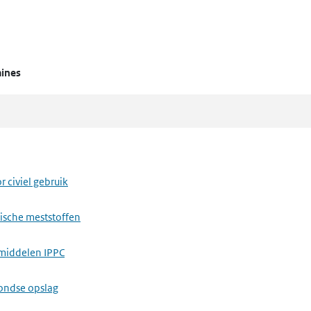
mines
 civiel gebruik
ische meststoffen
middelen IPPC
ondse opslag