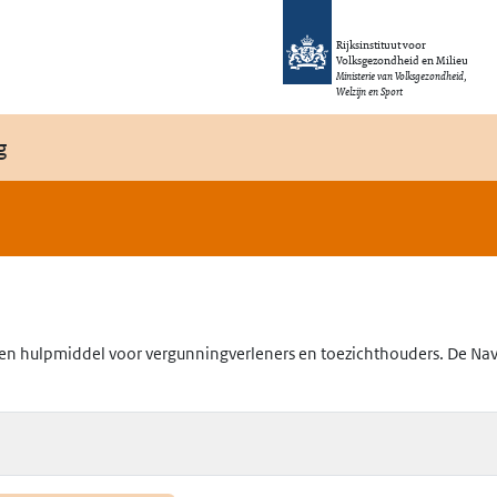
Rijksinstituut voor
Volksgezondheid en Milieu
Ministerie van Volksgezondheid,
Welzijn en Sport
g
en hulpmiddel voor vergunningverleners en toezichthouders. De Navig