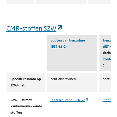
(opent in een nieu
CMR-stoffen SZW
zouten van benzidine
benzidin
(531-86-2)
(531-85-
(behoort
zouten v
)
CMR-stoffen SZW
Specifieke naam op
benzidine zouten
benzidine
SZW-lijst
(opent in een nieu
SZW-lijst met
Staatscourant 2026-46
Staatsco
kankerverwekkende
stoffen