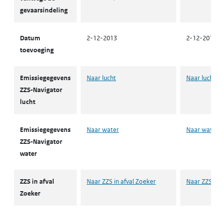
gevaarsindeling
Datum
2-12-2013
2-12-2013
toevoeging
Emissiegegevens
Naar lucht
Naar lucht
ZZS-Navigator
lucht
Emissiegegevens
Naar water
Naar water
ZZS-Navigator
water
ZZS in afval
Naar ZZS in afval Zoeker
Naar ZZS in 
Zoeker