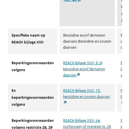
(beh
zout
)
Autorisaties en restricties
Specifieke naam op
Benzidine en/of derivaten
Benz
daarvan; Benzidine en zouten
daar
REACH bijlage XVII
daarvan
daar
Beperkingsvoorwaarden
REACH Bijlage XVII, 9. d)
REACH
benzidine en/of derivaten
benzi
volgens
(opent in een nieuw tabblad)
daarvan
daar
En
REACH Bijlage XVII, 13.
REACH
benzidine en zouten daarvan
benz
beperkingsvoorwaarden
(opent in een nieuw tabblad)
(o
volgens
Beperkingsvoorwaarden
REACH Bijlage XVII, zie
REACH
stof(groep) of mengsel nr. 28
stof(
volgens restrictie 28, 29