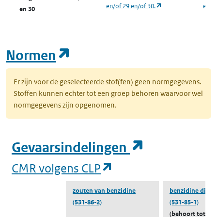
(opent in een nieuw
en/of 29 en/of 30.
en/of
en 30
(opent in een nieuw tab
Normen
Er zijn voor de geselecteerde stof(fen) geen normgegevens.
Stoffen kunnen echter tot een groep behoren waarvoor wel
normgegevens zijn opgenomen.
(opent in e
Gevaarsindelingen
(opent in een nieuw
CMR volgens CLP
zouten van benzidine
benzidine dihyd
(531-86-2)
(531-85-1)
(behoort tot