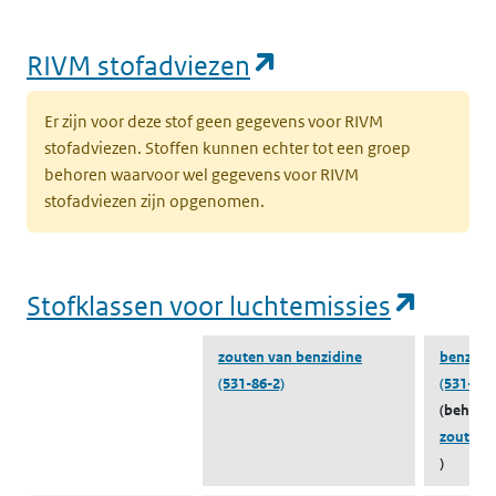
(opent in een nie
RIVM stofadviezen
Er zijn voor deze stof geen gegevens voor RIVM
stofadviezen. Stoffen kunnen echter tot een groep
behoren waarvoor wel gegevens voor RIVM
stofadviezen zijn opgenomen.
(opent
Stofklassen voor luchtemissies
zouten van benzidine
benzidi
(531-86-2)
(531-85-
(behoort
zouten 
)