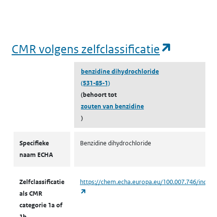
(opent i
CMR volgens zelfclassificatie
benzidine dihydrochloride
(531-85-1)
(behoort tot
zouten van benzidine
)
CMR volgens zelfclassificatie
Specifieke
Benzidine dihydrochloride
naam ECHA
Zelfclassificatie
https://chem.echa.europa.eu/100.007.746/indust
(opent in een nieuw tabblad)
als CMR
categorie 1a of
1b