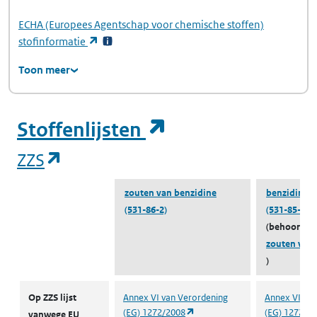
ECHA
(Europees Agentschap voor chemische stoffen)
(opent in een nieuw tabblad)
stofinformatie
Toon meer
(opent in een ni
Stoffenlijsten
(opent in een nieuw tabblad)
ZZS
zouten van benzidine
benzidine d
(531-86-2)
(531-85-1)
(behoort to
zouten van 
)
ZZS
Op ZZS lijst
Annex VI van Verordening
Annex VI van
(opent in een nieuw tabblad)
(EG) 1272/2008
(EG) 1272/2
vanwege EU