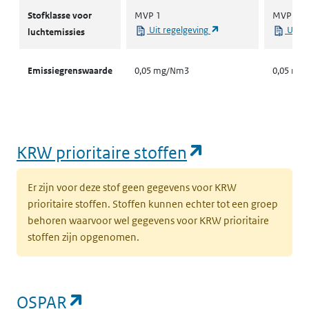
Stofklassen voor luchtemissies
Stofklasse voor
MVP 1
MVP 1
(opent in een nieuw ta
Uit regelgeving
Uit r
luchtemissies
Emissiegrenswaarde
0,05 mg/Nm3
0,05 mg
(opent in een
KRW prioritaire stoffen
Er zijn voor deze stof geen gegevens voor KRW
prioritaire stoffen. Stoffen kunnen echter tot een groep
behoren waarvoor wel gegevens voor KRW prioritaire
stoffen zijn opgenomen.
(opent in een nieuw tabblad)
OSPAR