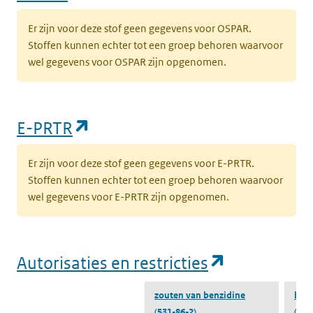
Er zijn voor deze stof geen gegevens voor OSPAR.
Stoffen kunnen echter tot een groep behoren waarvoor
wel gegevens voor OSPAR zijn opgenomen.
(opent in een nieuw tabblad)
E-PRTR
Er zijn voor deze stof geen gegevens voor E-PRTR.
Stoffen kunnen echter tot een groep behoren waarvoor
wel gegevens voor E-PRTR zijn opgenomen.
(opent in e
Autorisaties en restricties
zouten van benzidine
benz
(531-86-2)
(531