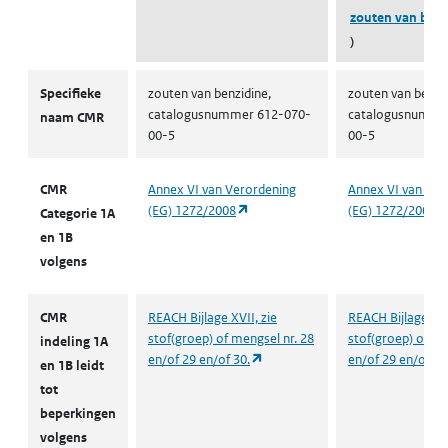
zouten van benz
)
CMR volgens CLP
Specifieke
zouten van benzidine,
zouten van benzid
catalogusnummer 612-070-
catalogusnumme
naam CMR
00-5
00-5
CMR
Annex VI van Verordening
Annex VI van Ver
(opent in een nieuw tabblad)
(EG) 1272/2008
(EG) 1272/2008
Categorie 1A
en 1B
volgens
CMR
REACH Bijlage XVII, zie
REACH Bijlage XVI
stof(groep) of mengsel nr. 28
stof(groep) of me
indeling 1A
(opent in een nieuw tabblad)
en/of 29 en/of 30.
en/of 29 en/of 30
en 1B leidt
tot
beperkingen
volgens