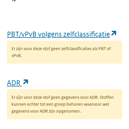
(op
PBT/vPvB volgens zelfclassificatie
Er zijn voor deze stof geen zelfclassificaties als PBT of
vPvB.
(opent in een nieuw tabblad)
ADR
Er zijn voor deze stof geen gegevens voor ADR. Stoffen
kunnen echter tot een groep behoren waarvoor wel
gegevens voor ADR zijn opgenomen.