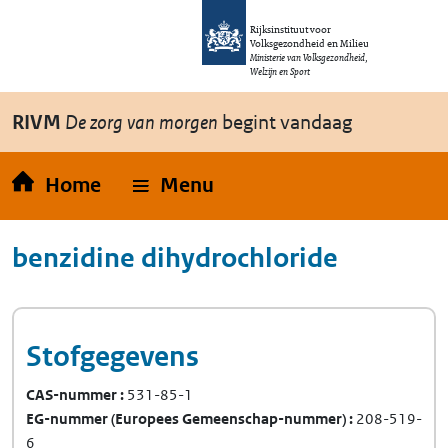
Overslaan en naar de inhoud gaan
Direct naar de hoofdnavigatie
Rijksinstituut voor
Volksgezondheid en Milieu
Ministerie van Volksgezondheid,
Welzijn en Sport
RIVM
De zorg van morgen
begint vandaag
Home
Menu
benzidine dihydrochloride
Stofgegevens
CAS-nummer
531-85-1
EG-nummer
(Europees Gemeenschap-nummer)
208-519-
6