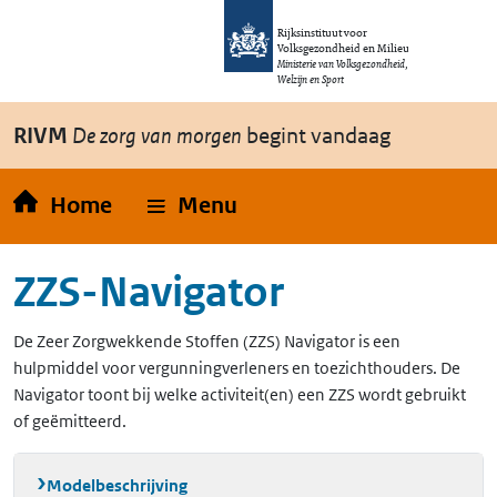
Overslaan en naar de inhoud gaan
Direct naar de hoofdnavigatie
Rijksinstituut voor
Volksgezondheid en Milieu
Ministerie van Volksgezondheid,
Welzijn en Sport
RIVM
De zorg van morgen
begint vandaag
Home
Menu
ZZS-Navigator
De Zeer Zorgwekkende Stoffen (ZZS) Navigator is een
hulpmiddel voor vergunningverleners en toezichthouders. De
Navigator toont bij welke activiteit(en) een ZZS wordt gebruikt
of geëmitteerd.
Modelbeschrijving