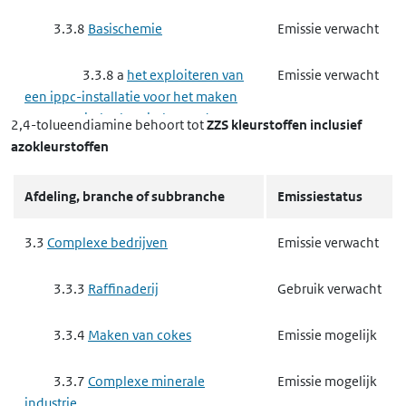
3.3.8
Basischemie
Emissie verwacht
3.3.8 a
het exploiteren van
Emissie verwacht
een ippc-installatie voor het maken
van organisch-chemische producten
2,4-tolueendiamine
behoort tot
ZZS kleurstoffen inclusief
azokleurstoffen
3.3.8 d
het exploiteren van
Gebruik verwacht
een ippc-installatie voor het maken
Afdeling, branche of subbranche
Emissiestatus
van producten voor
gewasbescherming of van biociden
3.3
Complexe bedrijven
Emissie verwacht
3.4
Nutssector en industrie
Gebruik verwacht
3.3.3
Raffinaderij
Gebruik verwacht
3.4.4
Metaalproductenindustrie
Gebruik mogelijk
3.3.4
Maken van cokes
Emissie mogelijk
3.4.4 f
het maken van
Gebruik mogelijk
3.3.7
Complexe minerale
Emissie mogelijk
producten van metaal
industrie