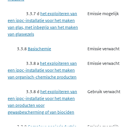
3.4.6
Chemische producten
Gebruik verwacht
3.3.7 d
het exploiteren van
Emissie mogelijk
industrie
een ippc-installatie voor het maken
van glas, met inbegrip van het maken
3.4.6 a
het maken van
Gebruik verwacht
van glasvezels
elastomeren, verf, lak, drukinkt, lijm,
waspoeder of enzymen
3.3.8
Basischemie
Emissie verwacht
3.4.6 e
het maken van
Gebruik verwacht
3.3.8 a
het exploiteren van
Emissie verwacht
schoonmaakmiddelen of cosmetica
een ippc-installatie voor het maken
van organisch-chemische producten
3.4.7
Papierindustrie,
Emissie mogelijk
houtindustrie, textielindustrie en
3.3.8 d
het exploiteren van
Gebruik verwacht
leerindustrie
een ippc-installatie voor het maken
van producten voor
3.4.7 g
het maken van
Emissie mogelijk
gewasbescherming of van biociden
producten van papier, karton, hout,
textiel of leer
3.3.9
Complexe papierindustrie,
Emissie mogelijk