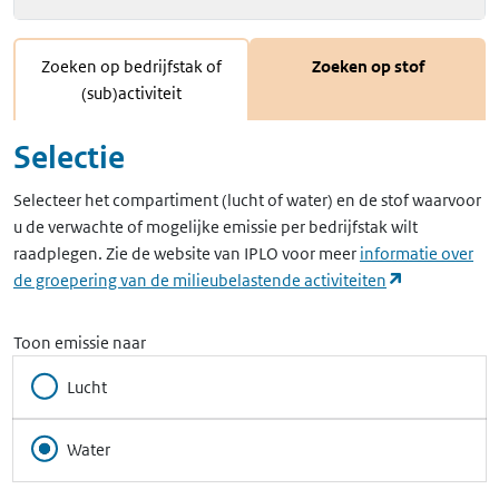
Zoeken op bedrijfstak of
Zoeken op stof
(sub)activiteit
Selectie
Selecteer het compartiment (lucht of water) en de stof waarvoor
u de verwachte of mogelijke emissie per bedrijfstak wilt
raadplegen. Zie de website van IPLO voor meer
informatie over
(opent in ee
de groepering van de milieubelastende activiteiten
Toon emissie naar
Lucht
Water