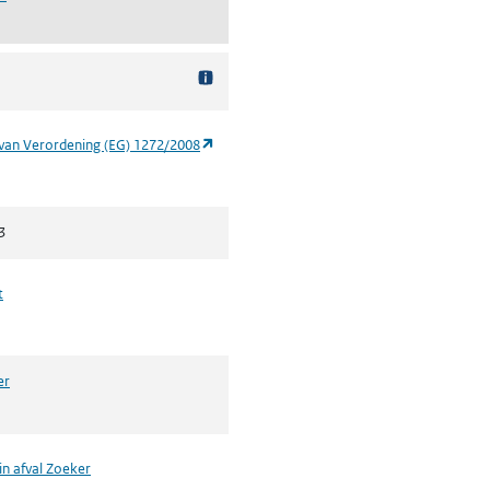
(opent in een nieuw tabblad)
van Verordening (EG) 1272/2008
3
t
er
in afval Zoeker