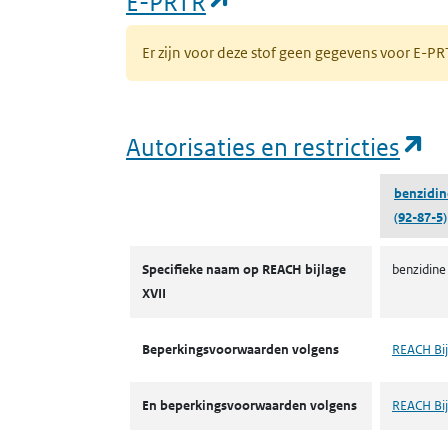
(opent in een nieuw
E-PRTR
Er zijn voor deze stof geen gegevens voor E-
(o
Autorisaties en restricties
benzidin
(92-87-5)
Autorisaties en restricties
Specifieke naam op REACH bijlage
benzidine
XVII
Beperkingsvoorwaarden volgens
REACH Bij
En beperkingsvoorwaarden volgens
REACH Bij