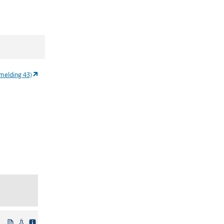
ieuw tabblad)
(opent in een nieuw tabblad)
melding 43)
Beleidsmatig vastgesteld
Wetenschappelijke bron