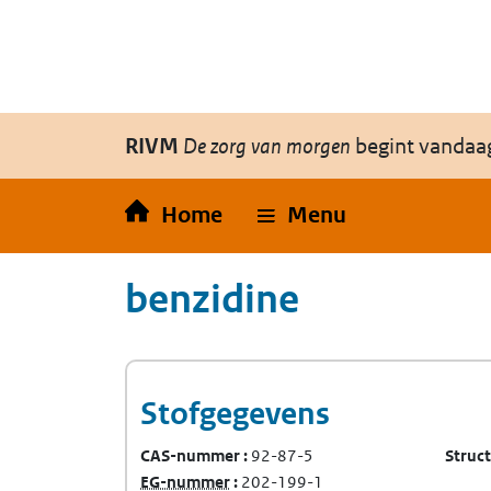
Overslaan en naar de inhoud gaan
Direct naar de hoofdnavigatie
RIVM
De zorg van morgen
begint vandaa
Home
Menu
benzidine
Stofgegevens
CAS-nummer
92-87-5
Struc
(Europees Gemeenschap-nummer)
EG-nummer
202-199-1