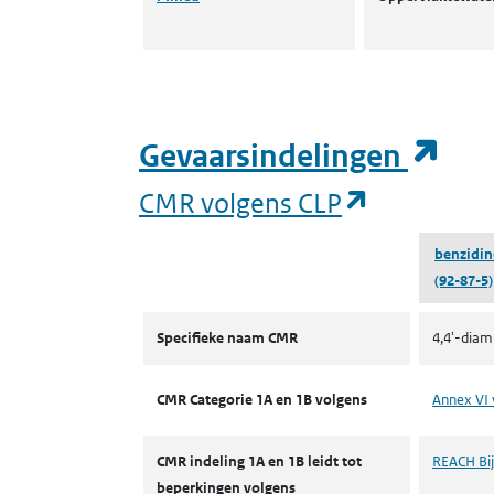
(op
Gevaarsindelingen
(opent in 
CMR volgens CLP
benzidin
(92-87-5)
CMR volgens CLP
Specifieke naam CMR
4,4'-diam
CMR Categorie 1A en 1B volgens
Annex VI 
CMR indeling 1A en 1B leidt tot
REACH Bijl
beperkingen volgens