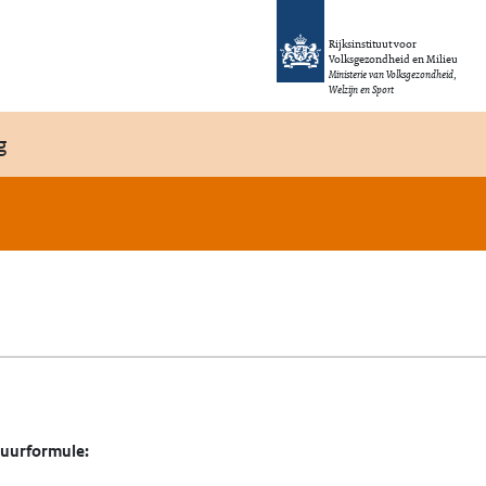
Rijksinstituut voor
Volksgezondheid en Milieu
Ministerie van Volksgezondheid,
Welzijn en Sport
g
tuurformule