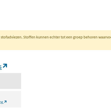
n een nieuw tabblad)
M stofadviezen. Stoffen kunnen echter tot een groep behoren waarvo
(opent in een nieuw tabblad)
s
(opent in een nieuw tabblad)
ing