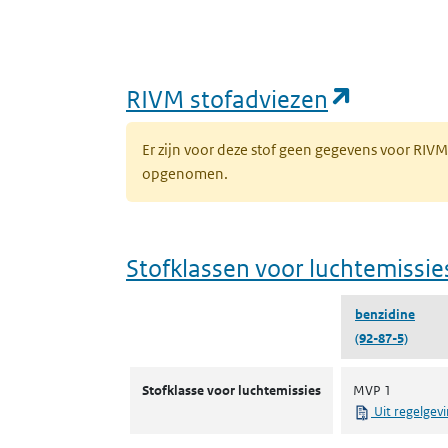
(opent i
RIVM stofadviezen
Er zijn voor deze stof geen gegevens voor RIV
opgenomen.
Stofklassen voor luchtemissie
benzidine
(92-87-5)
Stofklassen voor luchtemissies
Stofklasse voor luchtemissies
MVP 1
Uit regelgev