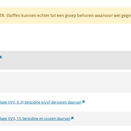
 tabblad)
PRTR. Stoffen kunnen echter tot een groep behoren waarvoor wel ge
pent in een nieuw tabblad)
e
(opent in een nieuw tabblad
lage XVII, 9. d) benzidine en/of derivaten daarvan
(opent in een nieuw tabblad)
lage XVII, 13. benzidine en zouten daarvan