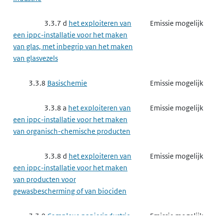
3.4.6
Chemische producten
Emissie mogelijk
3.3.7 d
het exploiteren van
Emissie mogelijk
industrie
een ippc-installatie voor het maken
van glas, met inbegrip van het maken
3.4.6 a
het maken van
Emissie mogelijk
van glasvezels
elastomeren, verf, lak, drukinkt, lijm,
waspoeder of enzymen
3.3.8
Basischemie
Emissie mogelijk
3.4.6 e
het maken van
Emissie mogelijk
3.3.8 a
het exploiteren van
Emissie mogelijk
schoonmaakmiddelen of cosmetica
een ippc-installatie voor het maken
van organisch-chemische producten
3.4.7
Papierindustrie,
Emissie mogelijk
houtindustrie, textielindustrie en
3.3.8 d
het exploiteren van
Emissie mogelijk
leerindustrie
een ippc-installatie voor het maken
van producten voor
3.4.7 g
het maken van
Emissie mogelijk
gewasbescherming of van biociden
producten van papier, karton, hout,
textiel of leer
3.3.9
Complexe papierindustrie,
Emissie mogelijk