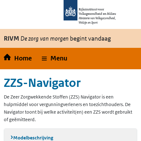
Overslaan en naar de inhoud gaan
Direct naar de hoofdnavigatie
Rijksinstituut voor
Volksgezondheid en Milieu
Ministerie van Volksgezondheid,
Welzijn en Sport
RIVM
De zorg van morgen
begint vandaag
Home
Menu
ZZS-Navigator
De Zeer Zorgwekkende Stoffen (ZZS) Navigator is een
hulpmiddel voor vergunningverleners en toezichthouders. De
Navigator toont bij welke activiteit(en) een ZZS wordt gebruikt
of geëmitteerd.
Modelbeschrijving