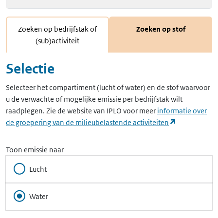
Zoeken op bedrijfstak of
Zoeken op stof
(sub)activiteit
Selectie
Selecteer het compartiment (lucht of water) en de stof waarvoor
u de verwachte of mogelijke emissie per bedrijfstak wilt
raadplegen. Zie de website van IPLO voor meer
informatie over
(opent in ee
de groepering van de milieubelastende activiteiten
Toon emissie naar
Lucht
Water