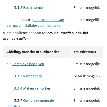
3.3.8
Basischemie
Emissie mogelijk
3.3.8 a
het exploiteren van
Emissie mogelijk
een ippc-installatie voor het maken
van organisch-chemische producten
4-aminobifenyl
behoort tot
ZZS kleurstoffen inclusief
azokleurstoffen
3.3.8 d
het exploiteren van
Emissie mogelijk
een ippc-installatie voor het maken
Afdeling, branche of subbranche
Emissiestatus
van producten voor
gewasbescherming of van biociden
3.3
Complexe bedrijven
Emissie mogelijk
3.4
Nutssector en industrie
Emissie mogelijk
3.3.3
Raffinaderij
Gebruik mogelijk
3.4.4
Metaalproductenindustrie
Gebruik mogelijk
3.3.4
Maken van cokes
Emissie mogelijk
3.4.4 f
het maken van
Gebruik mogelijk
3.3.7
Complexe minerale
Emissie mogelijk
producten van metaal
industrie