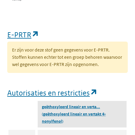
(opent in een nieuw tabblad)
E-PRTR
Er zijn voor deze stof geen gegevens voor E-PRTR.
Stoffen kunnen echter tot een groep behoren waarvoor
wel gegevens voor E-PRTR zijn opgenomen.
(opent in e
Autorisaties en restricties
geëthoxyleerd lineair en verta...
(geëthoxyleerd lineair en vertakt 4-
nonylfenol)
Autorisaties en restricties