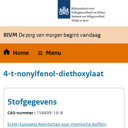
Overslaan en naar de inhoud gaan
Direct naar de hoofdnavigatie
Rijksinstituut voor
Volksgezondheid en Milieu
Ministerie van Volksgezondheid,
Welzijn en Sport
RIVM
De zorg van morgen
begint vandaag
Home
Menu
4-t-nonylfenol-diethoxylaat
Stofgegevens
CAS-nummer
156609-10-8
ECHA
(Europees Agentschap voor chemische stoffen)