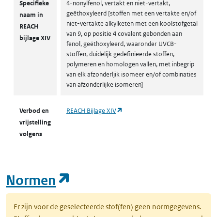
Specifieke
4-nonylfenol, vertakt en niet-vertakt,
geëthoxyleerd [stoffen met een vertakte en/of
naam in
niet-vertakte alkylketen met een koolstofgetal
REACH
van 9, op positie 4 covalent gebonden aan
bijlage XIV
fenol, geëthoxyleerd, waaronder UVCB-
stoffen, duidelijk gedefinieerde stoffen,
polymeren en homologen vallen, met inbegrip
van elk afzonderljik isomeer en/of combinaties
van afzonderlijke isomeren]
(opent in een nieuw tabblad)
Verbod en
REACH Bijlage XIV
vrijstelling
volgens
(opent in een nieuw tab
Normen
Er zijn voor de geselecteerde stof(fen) geen normgegevens.