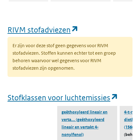
ZZS in afval
Naar ZZS in afval Zoeker
Naar ZZS in 
Zoeker
(opent in een nie
RIVM stofadviezen
Er zijn voor deze stof geen gegevens voor RIVM
stofadviezen. Stoffen kunnen echter tot een groep
behoren waarvoor wel gegevens voor RIVM
stofadviezen zijn opgenomen.
(opent
Stofklassen voor luchtemissies
geëthoxyleerd lineair en
4-t-nony
verta...
(geëthoxyleerd
diethox
lineair en vertakt 4-
(156609-
nonylfenol)
(behoort