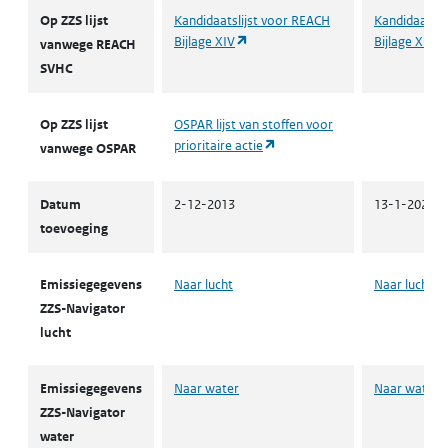
ZZS
Op ZZS lijst
Kandidaatslijst voor REACH
Kandidaatsli
(opent in een nieuw tabblad)
Bijlage XIV
Bijlage XIV
vanwege REACH
SVHC
Op ZZS lijst
OSPAR lijst van stoffen voor
(opent in een nieuw tabblad)
prioritaire actie
vanwege OSPAR
Datum
2-12-2013
13-1-2022
toevoeging
Emissiegegevens
Naar lucht
Naar lucht
ZZS-Navigator
lucht
Emissiegegevens
Naar water
Naar water
ZZS-Navigator
water