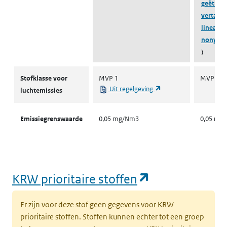
geëthoxy
verta...
lineair e
nonylfe
)
Stofklassen voor luchtemissies
Stofklasse voor
MVP 1
MVP 1
(opent in een nieuw ta
Uit regelgeving
luchtemissies
Emissiegrenswaarde
0,05 mg/Nm3
0,05 mg
(opent in een
KRW prioritaire stoffen
Er zijn voor deze stof geen gegevens voor KRW
prioritaire stoffen. Stoffen kunnen echter tot een groep