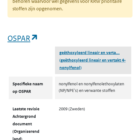
behoren waarvoor wel gegevens voor KRW prioritaire
stoffen zijn opgenomen.
(opent in een nieuw tabblad)
OSPAR
geëthoxyleerd lineair en verta...
(geëthoxyleerd lineair en vertakt 4-
nonylfenol)
OSPAR
Specifieke naam
nonylfenol en nonylfenolethoxylaten
(NP/NPE's) en verwante stoffen
op OSPAR
Laatste revisie
2009 (Zweden)
Achtergrond
document
(Organiserend
land)