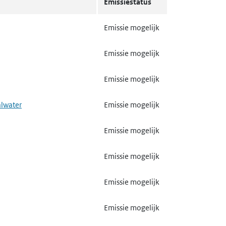
Emissie mogelijk
Emissiestatus
meststoffen
Emissie mogelijk
Emissie mogelijk
van biociden
Emissie mogelijk
Emissie mogelijk
Emissie mogelijk
Emissie mogelijk
Emissie mogelijk
alwater
Emissie mogelijk
trand board, spaanplaat of
Gebruik mogelijk
Emissie mogelijk
Emissie mogelijk
textiel
Emissie mogelijk
Emissie mogelijk
Emissie mogelijk
Emissie mogelijk
Emissie mogelijk