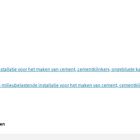
installatie voor het maken van cement, cementklinkers, ongebluste
 milieubelastende installatie voor het maken van cement, cementkli
len
nstallatie voor het maken van organisch-chemische producten