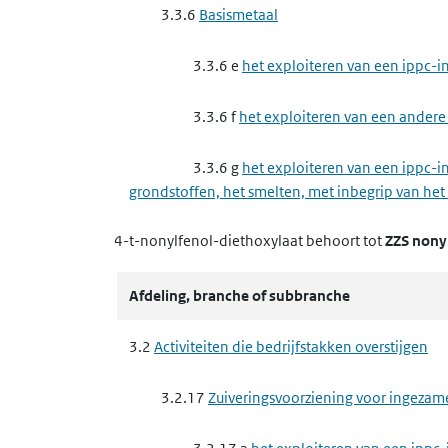
3.3.6
Basismetaal
3.3.10 b
het verwijderen of nuttig toe
3.3.6 e
het exploiteren van een ippc-in
3.4
Nutssector en industrie
3.3.6 f
het exploiteren van een andere 
3.4.4
Metaalproductenindustrie
3.3.6 g
het exploiteren van een ippc-in
3.4.4 f
het maken van producten van 
grondstoffen, het smelten, met inbegrip van het
4-t-nonylfenol-diethoxylaat
3.4.5
Minerale producten industrie
behoort tot
ZZS nony
3.3.7
Complexe minerale industrie
3.4.5 e
het winnen van steen, mergel, z
3.3.7 a
het exploiteren van een ippc-
Afdeling, branche of subbranche
3.4.6
Chemische producten industrie
3.3.7 b
het exploiteren van een andere
3.2
Activiteiten die bedrijfstakken overstijgen
magnesiumoxide
3.4.6 a
het maken van elastomeren, ver
3.2.17
Zuiveringsvoorziening voor ingezam
3.3.7 d
het exploiteren van een ippc-i
3.4.6 e
het maken van schoonmaakmid