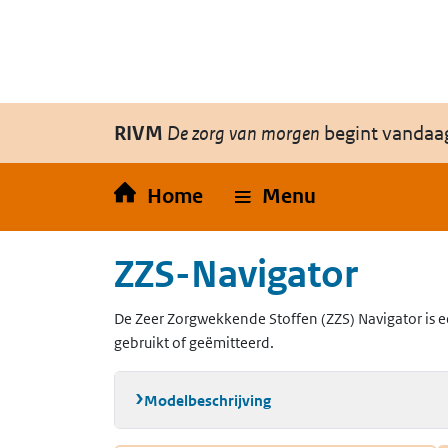
Overslaan en naar de inhoud gaan
Direct naar de hoofdnavigatie
RIVM
De zorg van morgen
begint vandaa
Home
Menu
ZZS-Navigator
De Zeer Zorgwekkende Stoffen (ZZS) Navigator is e
gebruikt of geëmitteerd.
Modelbeschrijving