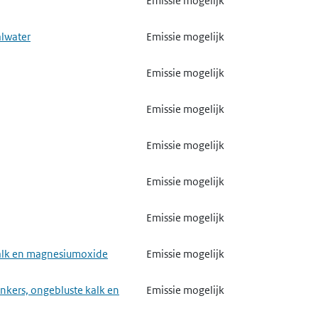
Emissie mogelijk
Emissie mogelijk
Emissie mogelijk
alwater
Emissie mogelijk
Emissie mogelijk
Gebruik mogelijk
Emissie mogelijk
Emissie mogelijk
Emissie mogelijk
Emissie mogelijk
meststoffen
Emissie mogelijk
Emissie mogelijk
Emissie mogelijk
van biociden
Emissie mogelijk
Emissie mogelijk
Emissie mogelijk
Emissie mogelijk
de of stikstof
Emissie mogelijk
Emissie mogelijk
trand board, spaanplaat of
Gebruik mogelijk
Gebruik mogelijk
 kalk en magnesiumoxide
Emissie mogelijk
textiel
Emissie mogelijk
Emissie mogelijk
nkers, ongebluste kalk en
Emissie mogelijk