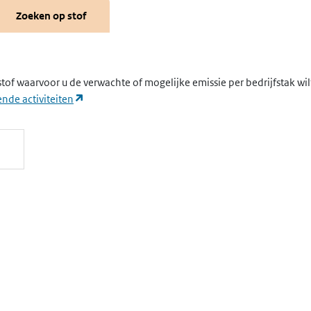
Zoeken op stof
stof waarvoor u de verwachte of mogelijke emissie per bedrijfstak wi
(opent in een nieuw tabblad)
nde activiteiten