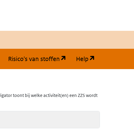
(opent in een nieuw tabb
(opent in een
Risico's van stoffen
Help
ator toont bij welke activiteit(en) een ZZS wordt