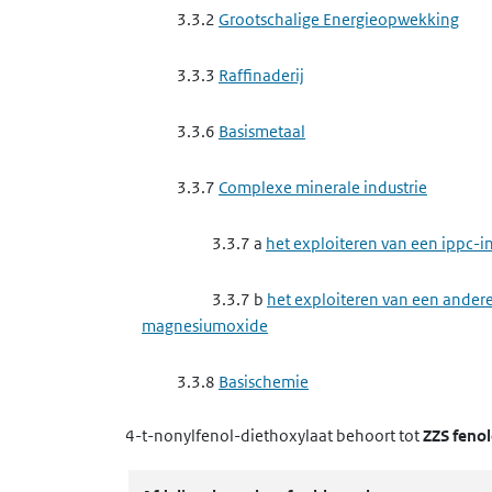
3.3.2
Grootschalige Energieopwekking
3.3.3
Raffinaderij
3.3.6
Basismetaal
3.3.7
Complexe minerale industrie
3.3.7 a
het exploiteren van een ippc-
3.3.7 b
het exploiteren van een andere
magnesiumoxide
3.3.8
Basischemie
4-t-nonylfenol-diethoxylaat
behoort tot
ZZS feno
3.3.8 a
het exploiteren van een ippc-i