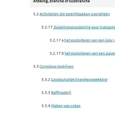
3.3.8 b
het exploiteren van een ippc-
Afdeling, branche of subbranche
3.3.8 c
het exploiteren van een ippc-in
3.2
Activiteiten die bedrijfstakken overstijgen
3.3.8 d
het exploiteren van een ippc-
3.2.17
Zuiveringsvoorziening voor ingezam
3.3.8 e
het exploiteren van een ippc-i
3.2.17 a
het exploiteren van een ippc-
3.3.9
Complexe papierindustrie, houtindustr
3.2.17 b
het exploiteren van een zuive
3.3.9 a
het exploiteren van een ippc-in
3.3
Complexe bedrijven
vezelplaat van hout
3.3.2
Grootschalige Energieopwekking
3.3.9 b
het exploiteren van een ippc-in
3.3.3
Raffinaderij
3.3.10
Afvalbeheer ippc-installaties
3.3.4
Maken van cokes
3.3.10 a
het verwijderen of nuttig toep