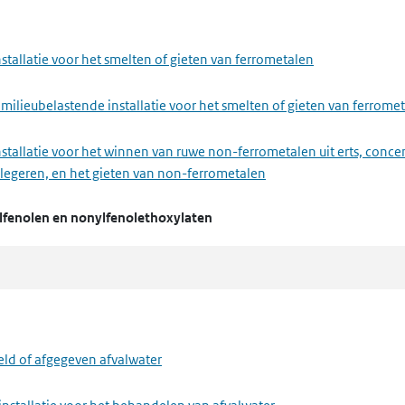
passen van ongevaarlijke afvalstoffen
stallatie voor het smelten of gieten van ferrometalen
milieubelastende installatie voor het smelten of gieten van ferrome
stallatie voor het winnen van ruwe non-ferrometalen uit erts, conce
metaal
 legeren, en het gieten van non-ferrometalen
lfenolen en nonylfenolethoxylaten
and, grind of kalk
installatie voor het maken van cement, cementklinkers, ongebluste
 milieubelastende installatie voor het maken van cement, cementkli
f, lak, drukinkt, lijm, waspoeder of enzymen
eld of afgegeven afvalwater
nstallatie voor het maken van glas, met inbegrip van het maken van g
delen of cosmetica