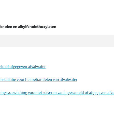
fenolen en alkylfenolethoxylaten
eld of afgegeven afvalwater
installatie voor het behandelen van afvalwater
ringsvoorziening voor het zuiveren van ingezameld of afgegeven afv